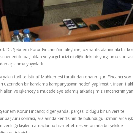
f. Dr. Şebnem Korur Fincancı’nın aleyhine, uzmanlık alanındaki bir k
nedeni ile başlatılan ve yargı tacizi niteliğindeki bir yargılama sonrası
dan açıklama yayınladı:
ı yakın tarihte İstinaf Mahkemesi tarafından onanmıştır. Fincancı son
ı üzerinden bir karalama kampanyasının hedefi yapılmıştır. İnsan Hakl
ihlalleri ve işkenceyle mücadeleye adamış arkadaşımız Fincancı’nın ya
n Şebnem Korur Fincancı; diğer yanda, parçası olduğu bir üniversite
an bir başvuru sonrası, aralarında kendisinin de bulunduğu uzmanlarca iş
ın verildiği kişilerin amaçlarına hizmet etmek ve onlarla bu şekilde
ne getirilmiştir.