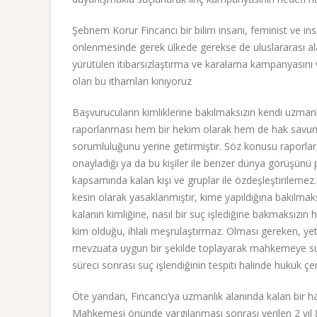
Şebnem Korur Fincancı bir bilim insanı, feminist ve i
önlenmesinde gerek ülkede gerekse de uluslararası alan
yürütülen itibarsızlaştırma ve karalama kampanyasını 
olan bu ithamları kınıyoruz
Başvurucuların kimliklerine bakılmaksızın kendi uzmanlık
raporlanması hem bir hekim olarak hem de hak savunu
sorumluluğunu yerine getirmiştir. Söz konusu raporlar, F
onayladığı ya da bu kişiler ile benzer dünya görüşünü 
kapsamında kalan kişi ve gruplar ile özdeşleştirilemez.
kesin olarak yasaklanmıştır, kime yapıldığına bakılmak
kalanın kimliğine, nasıl bir suç işlediğine bakmaksızın h
kim olduğu, ihlali meşrulaştırmaz. Olması gereken, yetk
mevzuata uygun bir şekilde toplayarak mahkemeye sun
süreci sonrası suç işlendiğinin tespiti halinde hukuk çer
Öte yandan, Fincancı’ya uzmanlık alanında kalan bir hak
Mahkemesi önünde yargılanması sonrası verilen 2 yıl 8