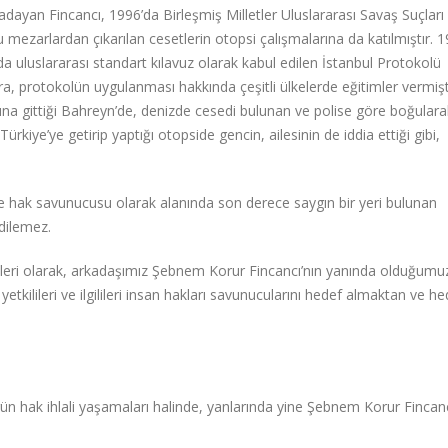
ayan Fincancı, 1996’da Birleşmiş Milletler Uluslararası Savaş Suçları
ezarlardan çıkarılan cesetlerin otopsi çalışmalarına da katılmıştır. 1
a uluslararası standart kılavuz olarak kabul edilen İstanbul Protokolü
ra, protokolün uygulanması hakkında çeşitli ülkelerde eğitimler vermişt
ına gittiği Bahreyn’de, denizde cesedi bulunan ve polise göre boğulara
kiye’ye getirip yaptığı otopside gencin, ailesinin de iddia ettiği gibi,
e hak savunucusu olarak alanında son derece saygın bir yeri bulunan
edilemez.
nleri olarak, arkadaşımız Şebnem Korur Fincancı’nın yanında olduğumu
tkilileri ve ilgilileri insan hakları savunucularını hedef almaktan ve he
ün hak ihlali yaşamaları halinde, yanlarında yine Şebnem Korur Fincanc