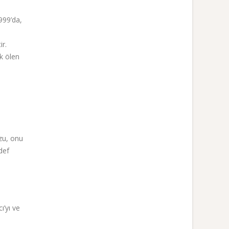
999’da,
ir.
k ölen
zu, onu
def
ı’yı ve