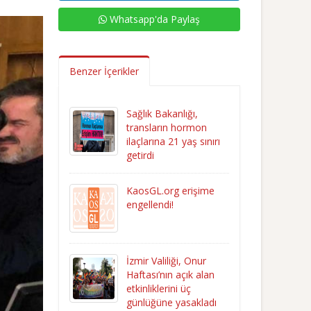
Whatsapp'da Paylaş
Benzer İçerikler
Sağlık Bakanlığı,
transların hormon
ilaçlarına 21 yaş sınırı
getirdi
KaosGL.org erişime
engellendi!
İzmir Valiliği, Onur
Haftası’nın açık alan
etkinliklerini üç
günlüğüne yasakladı