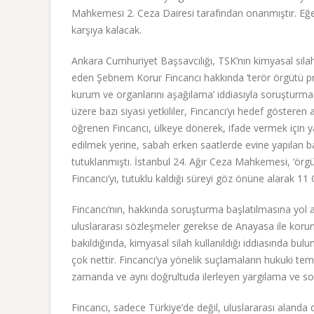
Mahkemesi 2. Ceza Dairesi tarafından onanmıştır. Eğer
karşıya kalacak.
Ankara Cumhuriyet Başsavcılığı, TSK’nın kimyasal silah k
eden Şebnem Korur Fincancı hakkında ‘terör örgütü pro
kurum ve organlarını aşağılama’ iddiasıyla soruştur
üzere bazı siyasi yetkililer, Fincancı’yı hedef göstere
öğrenen Fincancı, ülkeye dönerek, ifade vermek içi
edilmek yerine, sabah erken saatlerde evine yapılan b
tutuklanmıştı. İstanbul 24. Ağır Ceza Mahkemesi, ‘örg
Fincancı’yı, tutuklu kaldığı süreyi göz önüne alarak 11
Fincancı’nın, hakkında soruşturma başlatılmasına yol 
uluslararası sözleşmeler gerekse de Anayasa ile korun
bakıldığında, kimyasal silah kullanıldığı iddiasında bulu
çok nettir. Fincancı’ya yönelik suçlamaların hukuki temel
zamanda ve aynı doğrultuda ilerleyen yargılama ve sonra
Fincancı, sadece Türkiye’de değil, uluslararası alanda 