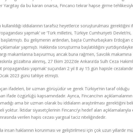
 Yargıtay da bu kararı onarsa, Fincancı tekrar hapse girme tehlikesiyl
ullanıldığı iddialarının tarafsız heyetlerce soruşturulması gerektiğini 
pagandası yapmak’ ve ‘Türk milletini, Türkiye Cumhuriyeti Devleti’ni, 
ma başlatmıştı. Bu gelişmenin ardından, başta Cumhurbaşkanı Erdoğan 
n açıklamalar yapmıştı. Hakkında soruşturma başlatıldığını yurtdışındayk
n yargı makamlarına başvurmuş ancak buna rağmen, Savcılık makamına
askınla gözaltına alınmış, 27 Ekim 2022’de Ankara’da Sulh Ceza Hakiml
üt propagandası yapmak’ suçundan 2 yıl 8 ay 15 gün hapisle cezalandır
 Ocak 2023 günü tahliye etmişti.
açan ifadeleri, bir uzman görüşüdür ve gerek Türkiye’nin taraf olduğu
an ifade özgürlüğü kapsamındadır. Ayrıca, Fincancı’nın açıklamalarını
nmadığı ama bir uzman olarak bu iddiaların araştırılması gerektiğini belir
i yoktur. İktidar siyasetçilerinin Fincancı’yı hedef alan açıklamalarıyla 
sında verilen hapis cezası yargısal taciz niteliğindedir.
da insan haklarının korunması ve geliştirilmesi için çok uzun yıllardır m