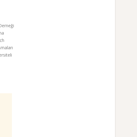
 Derneği
ma
rch
şmaları
rsiteli