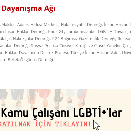
ı Dayanışma Ağı
, Hakikat Adalet Hafıza Merkezi, Hak İnisiyatifi Derneği, İnsan Hakları
ının İnsan Hakları Derneği, Kaos GL, Lambdaistanbul LGBTİ+ Dayanış
ük İçin Hukukçular Derneği, P24 Bağımsız Gazetecilik Derneği, Resea
aları Derneği, Sosyal Politika Cinsiyet Kimliği ve Cinsel Yönelim Çalı
 Hakları Davalarına Destek Projesi, Türkiye İnsan Hakları Vakfı, Ünive
şam Bellek Özgürlük Derneği