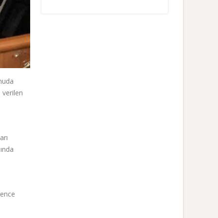
onuda
 verilen
arı
nında
kence