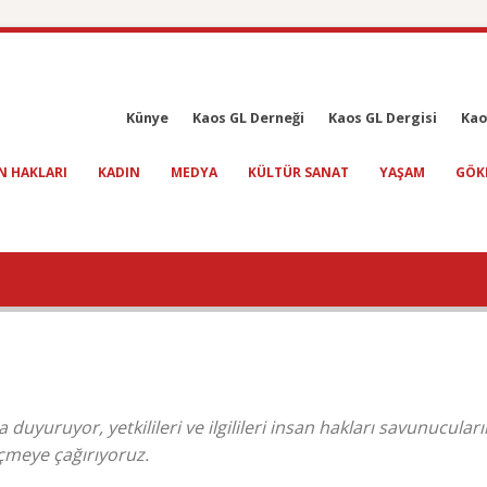
Künye
Kaos GL Derneği
Kaos GL Dergisi
Kao
N HAKLARI
KADIN
MEDYA
KÜLTÜR SANAT
YAŞAM
GÖK
uyuruyor, yetkilileri ve ilgilileri insan hakları savunucuları
çmeye çağırıyoruz.