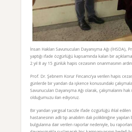
İnsan Hakları Savunucuları Dayanışma Ağı (İHSDA), Pro
yaptığı ifade özgürlüğü kapsamında kalan bir açıklaması 
2 yıl 8 ay 15 günlük hapis cezasının onanmasının ardın
Prof. Dr. Şebnem Korur Fincancı’ya verilen hapis cezas
günlerde bir yandan da işkence konusundaki çalışmalar
Savunucuları Dayanışma Ağı olarak, çalışmalarını hak 
olduğumuzu ilan ediyoruz.
Bir yandan yargısal tacizle ifade özgürlüğü ihlal edile
hastanesinin adli tıp anabilim dalı polikliniğine yapıl
bulgularına dair verilen raporlar nedeniyle, bu raporlar
dayanışmakla suçlanarak linç kampanyasının hedefi hali