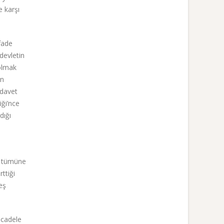
e karşı
ifade
devletin
olmak
en
 davet
iği’nce
dığı
n tümüne
ttiği
eş
ücadele