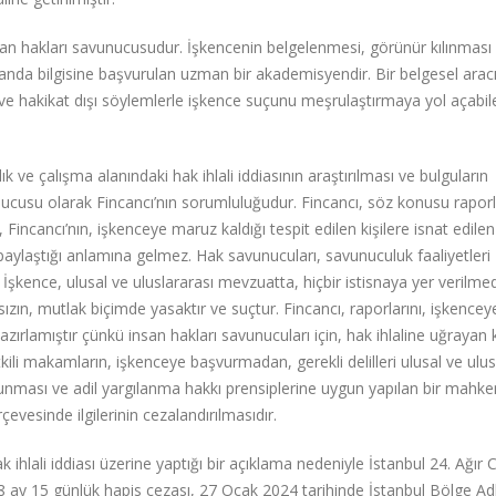
nsan hakları savunucusudur. İşkencenin belgelenmesi, görünür kılınması
da bilgisine başvurulan uzman bir akademisyendir. Bir belgesel aracılı
ve hakikat dışı söylemlerle işkence suçunu meşrulaştırmaya yol açabil
 ve çalışma alanındaki hak ihlali iddiasının araştırılması ve bulguların
cusu olarak Fincancı’nın sorumluluğudur. Fincancı, söz konusu rapor
incancı’nın, işkenceye maruz kaldığı tespit edilen kişilere isnat edilen f
paylaştığı anlamına gelmez. Hak savunucuları, savunuculuk faaliyetleri
 İşkence, ulusal ve uluslararası mevzuatta, hiçbir istisnaya yer verilm
sızın, mutlak biçimde yasaktır ve suçtur. Fincancı, raporlarını, işkence
azırlamıştır çünkü insan hakları savunucuları için, hak ihlaline uğrayan k
ili makamların, işkenceye başvurmadan, gerekli delilleri ulusal ve ulus
ması ve adil yargılanma hakkı prensiplerine uygun yapılan bir mahk
çevesinde ilgilerinin cezalandırılmasıdır.
 ihlali iddiası üzerine yaptığı bir açıklama nedeniyle İstanbul 24. Ağır 
 ay 15 günlük hapis cezası, 27 Ocak 2024 tarihinde İstanbul Bölge Ad