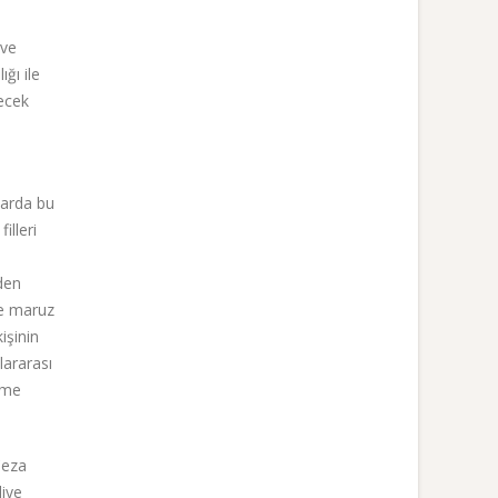
 ve
ğı ile
ecek
larda bu
illeri
eden
ye maruz
işinin
lararası
eme
Ceza
liye