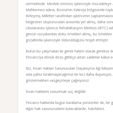
vermektedir. Mesleki ömrünü işkenceyle mücadeleye ad
Mahkemesi adına, Bosna’nın Kalesija bölgesinde toplu m
Birleşmiş Milletler tarafından işkencenin saptanmasınd
belgesinin oluşturucuları arasında yer almış, daha son
Uluslararası İşkence Rehabilitasyon Merkezi (IRTC) ad
gencin vücudundan doku örnekleri almış, bu örnekleri Tür
gözaltında işkenceyle öldürüldüğünü tespit etmiştir.
Bütün bu çalışmaları ile gerek hekim olarak gerekse d
Fincancı’ya dönük dozu gittikçe artan saldırılar kabul 
Biz, İnsan Hakları Savunucuları Dayanışma Ağı bileşe
asla yalnız bırakmayacağımızı bir kez daha duyuruyor, ye
göstermekten vazgeçmeye çağırıyoruz.
İnsan haklarını savunmak suç değildir.
Fincancı hakkında bugün karalama yürütenler de, bir g
diğer hak savunucularını bulacaklardır, hatırlatırız.