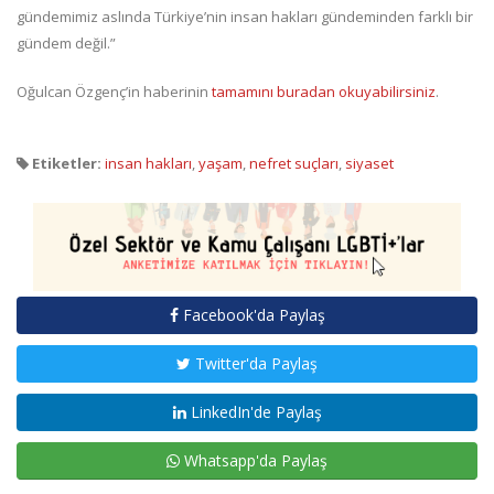
gündemimiz aslında Türkiye’nin insan hakları gündeminden farklı bir
gündem değil.”
Oğulcan Özgenç’in haberinin
tamamını buradan okuyabilirsiniz
.
Etiketler:
insan hakları
,
yaşam
,
nefret suçları
,
siyaset
Facebook'da Paylaş
Twitter'da Paylaş
LinkedIn'de Paylaş
Whatsapp'da Paylaş