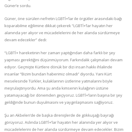
Güner’e sordu.
Güner, öne sürülen nefretin LGBTİ+’lar ile örgütler arasındaki bağı
koparabilme eğilimine dikkat çekerek “LGBTİ+’lar hayatın her
alanında yer alıyor ve mücadelelerini de her alanda sürdürmeye
devam edecekler” dedi:
“LGBTİ+ hareketinin her zaman yaptığından daha farklı bir şey
yapması gerektiğini düşünmüyorum. Farkındalık çalışmaları devam
ediyor. Geçmişte Kürtlere dönük bir dizi insan hakkı ihlalinde
insanlar “Bizim bundan haberimiz olmadı” diyordu. Yani Kürt
meselesinde Türkler, kulaklarının üstlerine yatmalarını böyle
meşrulaştırıyordu. Ama şu anda kimsenin kulağının üstüne
yatamayacağı bir dönemden geçiyoruz. LGBTİ+’ların başına bir şey
geldiğinde bunun duyulmasını ve yaygınlaşmasını sağlıyoruz.
Şu an Akbelen’de de başka direnişlerde de gökkuşağı bayrağı
görüyoruz. Aslında LGBTİ+’lar hayatın her alanında yer alıyor ve
mücadelelerini de her alanda sürdürmeye devam edecekler. Bizim