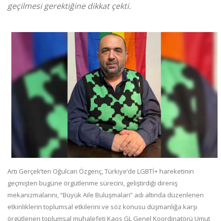
geçilmesi gerektiğine dikkat çekti.
Artı Gerçek’ten Oğulcan Özgenç, Türkiye’de LGBTİ+ hareketinin
geçmişten bugüne örgütlenme sürecini, geliştirdiği direniş
mekanizmalarını, “Büyük Aile Buluşmaları” adı altında düzenlenen
etkinliklerin toplumsal etkilerini ve söz konusu düşmanlığa karşı
örgütlenen toplumsal muhalefeti Kaos GL Genel Koordinatörü Umut