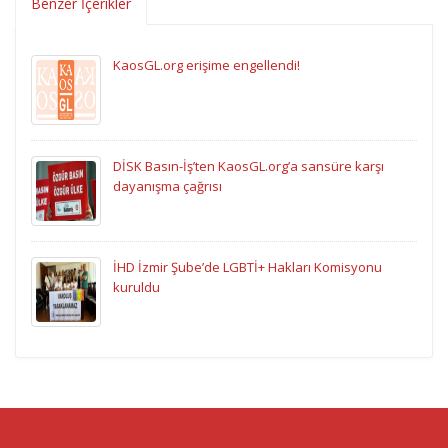
Benzer İçerikler
KaosGL.org erişime engellendi!
DİSK Basın-İş’ten KaosGL.org’a sansüre karşı
dayanışma çağrısı
İHD İzmir Şube’de LGBTİ+ Hakları Komisyonu
kuruldu