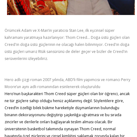
Örümcek Adam ve X-Man’in yaratıcısı Stan Lee, ilk eşcinsel süper
kahramanı yaratmaya hazırlanıyor: Thom Creed... Doğa üstü güçleri olan
Creed'in doğa üstü güçlerinin ne olacağı halen bilinmiyor. Creed'in doğa
üstü güçleri umarız Rtük sansürünü de deler geçer ve bizler de Creed'in
serüvenlerini izleyebiliriz.
Hero adlı çizgi roman 2007 yılında, ABD’li film yapımcısı ve romancı Perry
Moore’un aynı adlı romanından esinlenerek oluşturuldu
Hero’nun başkarakteri Thom Creed süper güçleri olan bir öğrenci, ancak
ne tür güçlere sahip olduğu henüz açıklanmış değil. Söylentilere göre,
Creed’in özelliği bilek bükme hareketiyle düşmanlarının bulunduğu
binanın dekorasyonunu değiştirip şaşkınlığa uğratması ve bu sırada
zincirler ve derilerle onları bağlayarak teslim alması olacak. Bir
üniversitenin basketbol takımında oynayan Thom Creed, normal
hayatında özel güçlerini ve cinsel kimliğini saklamak zorunda kalan bir