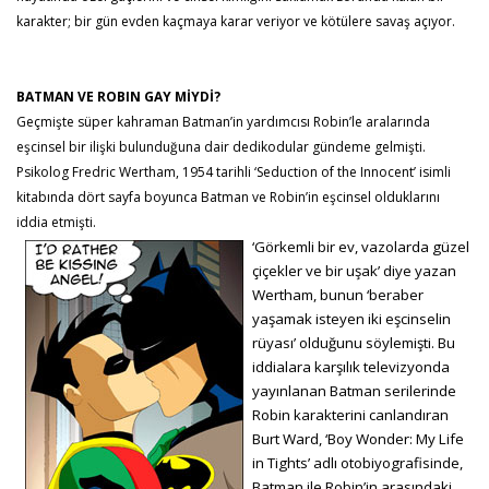
karakter; bir gün evden kaçmaya karar veriyor ve kötülere savaş açıyor.
BATMAN VE ROBIN GAY MİYDİ?
Geçmişte süper kahraman Batman’in yardımcısı Robin’le aralarında
eşcinsel bir ilişki bulunduğuna dair dedikodular gündeme gelmişti.
Psikolog Fredric Wertham, 1954 tarihli ‘Seduction of the Innocent’ isimli
kitabında dört sayfa boyunca Batman ve Robin’in eşcinsel olduklarını
iddia etmişti.
‘Görkemli bir ev, vazolarda güzel
çiçekler ve bir uşak’ diye yazan
Wertham, bunun ‘beraber
yaşamak isteyen iki eşcinselin
rüyası’ olduğunu söylemişti. Bu
iddialara karşılık televizyonda
yayınlanan Batman serilerinde
Robin karakterini canlandıran
Burt Ward, ‘Boy Wonder: My Life
in Tights’ adlı otobiyografisinde,
Batman ile Robin’in arasındaki