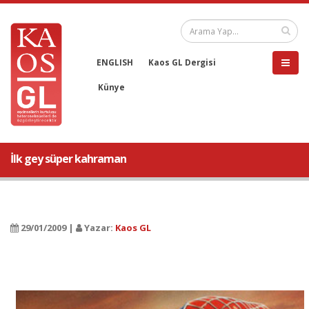
ENGLISH
Kaos GL Dergisi
Künye
İlk gey süper kahraman
29/01/2009 |
Yazar:
Kaos GL