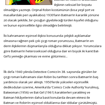
ilişkinin seksüel bir boyutu
olmadığını yazmıştı. Orijinal Robin kostümünün (kısa yeşil şort ve
masallardaki peri ayakkabısı) 1930’ların Batman’in karanlık yönüne
zıt olacak şekilde, bir çocuğun giyebileceği türden kıyafet olduğunu
ve bunun eşcinsellikle ilgisi olmadığını belirtmişti.
İki kahramanın eşcinsel ilişkisi konusunda çelişkili açıklamalar
olmasına rağmen pek çok çizgi roman yorumcusu, Batman’in en
derin ilişkilerinin düşmanlarıyla olduğuna dikkat çekiyor. Yorumculara
göre Batman’in heteroseksüel olduğuna dair en büyük iki kanıt Bat-
Girl’ü yemeğe çıkarması ve evine götürmesi...
İlk defa 1940 yılında Detective Comics’in 38. sayısında görülen bir
çizgi roman kahramanı olan Robin bu tarihten sonra Batman’in baş
yardımcısı olarak yer almıştı. 1950’lerde yükselen eşcinsellik
dedikoduları üzerine, Amerika’da ‘Comics Code Authority’ kurulmuş,
Batwoman (1956) ve Bat-Girl (1961) karakterleri yaratılmış ve
Batman hikâyelerinin daha basit konularda devam etmesi ile
Batman ve Robin’in eşcinsel olduklarına dair iddialar çürütülmüştü.