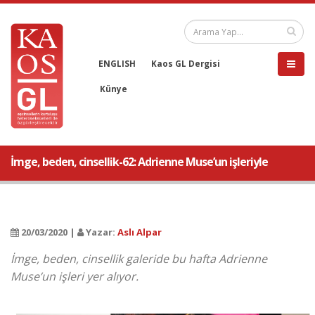
ENGLISH
Kaos GL Dergisi
Künye
İmge, beden, cinsellik-62: Adrienne Muse’un işleriyle
20/03/2020 |
Yazar:
Aslı Alpar
İmge, beden, cinsellik galeride bu hafta Adrienne
Muse’un işleri yer alıyor.