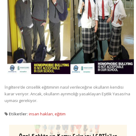
İngiltere’de cinsellik eğitiminin nasıl verileceğine okulların kendisi
karar veriyor. Ancak, okulların ayrımcılığı yasaklayan Eşitlik Yasası’na
uyması gerekiyor.
Etiketler:
insan hakları
,
eğitim