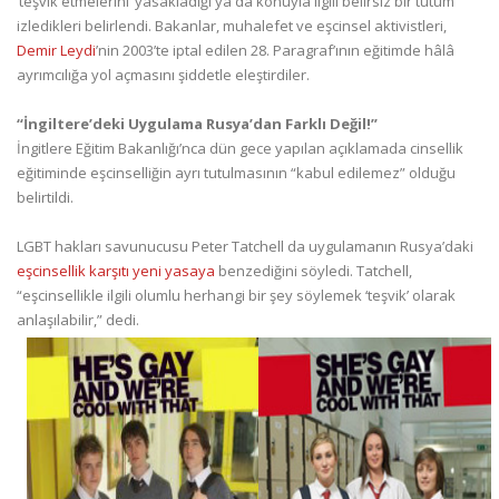
‘teşvik etmelerini’ yasakladığı ya da konuyla ilgili belirsiz bir tutum
izledikleri belirlendi. Bakanlar, muhalefet ve eşcinsel aktivistleri,
Demir Leydi
’nin 2003’te iptal edilen 28. Paragraf’ının eğitimde hâlâ
ayrımcılığa yol açmasını şiddetle eleştirdiler.
“İngiltere’deki Uygulama Rusya’dan Farklı Değil!”
İngitlere Eğitim Bakanlığı’nca dün gece yapılan açıklamada cinsellik
eğitiminde eşcinselliğin ayrı tutulmasının “kabul edilemez” olduğu
belirtildi.
LGBT hakları savunucusu Peter Tatchell da uygulamanın Rusya’daki
eşcinsellik karşıtı yeni yasaya
benzediğini söyledi. Tatchell,
“eşcinsellikle ilgili olumlu herhangi bir şey söylemek ‘teşvik’ olarak
anlaşılabilir,” dedi.