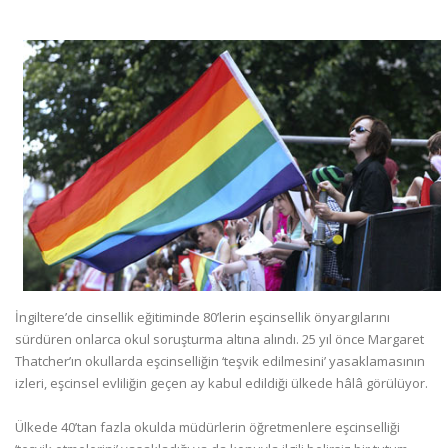
İngiltere’de cinsellik eğitiminde 80’lerin eşcinsellik önyargılarını
sürdüren onlarca okul soruşturma altına alındı. 25 yıl önce Margaret
Thatcher’ın okullarda eşcinselliğin ‘teşvik edilmesini’ yasaklamasının
izleri, eşcinsel evliliğin geçen ay kabul edildiği ülkede hâlâ görülüyor.
Ülkede 40’tan fazla okulda müdürlerin öğretmenlere eşcinselliği