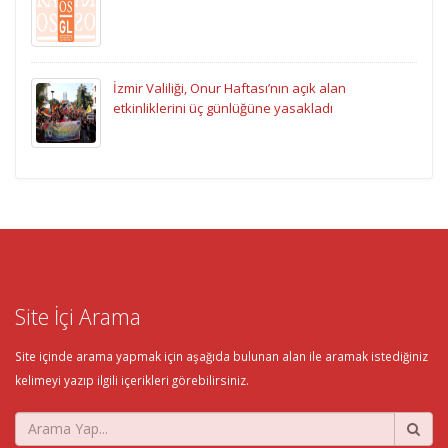
İzmir Valiliği, Onur Haftası’nın açık alan
etkinliklerini üç günlüğüne yasakladı
Site İçi Arama
Site içinde arama yapmak için aşağıda bulunan alan ile aramak istediğiniz
kelimeyi yazıp ilgili içerikleri görebilirsiniz.