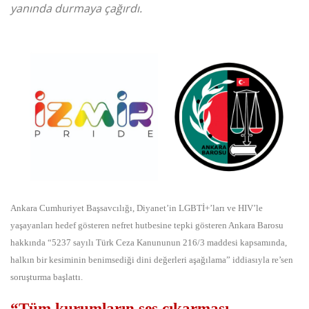
yanında durmaya çağırdı.
Ankara Cumhuriyet Başsavcılığı, Diyanet’in LGBTİ+’ları ve HIV’le
yaşayanları hedef gösteren nefret hutbesine tepki gösteren Ankara Barosu
hakkında “5237 sayılı Türk Ceza Kanununun 216/3 maddesi kapsamında,
halkın bir kesiminin benimsediği dini değerleri aşağılama” iddiasıyla re’sen
soruşturma başlattı.
“Tüm kurumların ses çıkarması