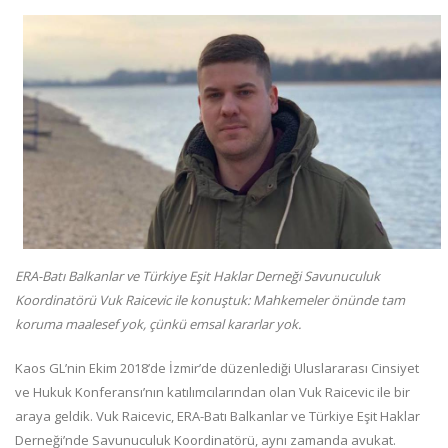
ERA-Batı Balkanlar ve Türkiye Eşit Haklar Derneği Savunuculuk
Koordinatörü Vuk Raicevic ile konuştuk: Mahkemeler önünde tam
koruma maalesef yok, çünkü emsal kararlar yok.
Kaos GL’nin Ekim 2018’de İzmir’de düzenlediği Uluslararası Cinsiyet
ve Hukuk Konferansı’nın katılımcılarından olan Vuk Raicevic ile bir
araya geldik. Vuk Raicevic, ERA-Batı Balkanlar ve Türkiye Eşit Haklar
Derneği’nde Savunuculuk Koordinatörü, aynı zamanda avukat.