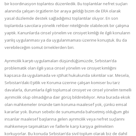
bir koordinasyon toplantısı düzenledik. Bu toplantılar nefret suçları
alanında çalışan örgütlerin bir araya geldiği bizim de ERA olarak
yasal düzlemde destek sağladığımız toplantılar oluyor. En son
toplantıda savcılara yönelik rehber niteliğinde olabilecek bir çalışma
yaptık. Kanunlarda cinsel yönelim ve cinsiyet kimliği ile ilgili konuların
yanlış uygulanması ya da uygulanmaması üzerine konuştuk. Bu da
verebileceğim somut örneklerden biri.
Ayrımcılık karşıtı uygulamaları düşündüğümüzde, Sırbistan’da
problematik olan ilgili yasa cinsel yönelim ve cinsiyet kimliğini
kapsasa da uygulamada ve içtihat hukukunda sıkıntılar var. Mesela,
Sırbistan’daki Eşitlik ve Koruma üzerine çalışan komiser bu tarz
davalarla, durumlarla ilgili toplumsal cinsiyet ve cinsel yönelim temelli
ayrımcılık olup olmadığına dair görüş bildirebiliyor. Ama burada eksik
olan mahkemeler önünde tam koruma maalesef yok, çünkü emsal
kararlar yok. Bunun sebebi de sunumumda bahsetmiş olduğum gibi
insanlar maalesef başlarına gelen ayrımcılık veya nefret suçlarını
mahkemeye taşımaktan ve faillerle karşı karşıya gelmekten
korkuyorlar. Bu konuda Sırbistan’da sivil toplum olarak biz de dahil