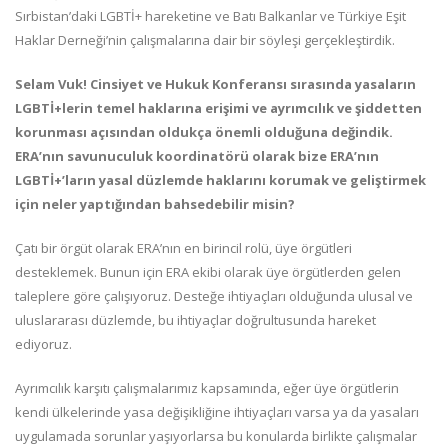
Sırbistan’daki LGBTİ+ hareketine ve Batı Balkanlar ve Türkiye Eşit
Haklar Derneği’nin çalışmalarına dair bir söyleşi gerçekleştirdik.
Selam Vuk! Cinsiyet ve Hukuk Konferansı sırasında yasaların
LGBTİ+lerin temel haklarına erişimi ve ayrımcılık ve şiddetten
korunması açısından oldukça önemli olduğuna değindik.
ERA’nın savunuculuk koordinatörü olarak bize ERA’nın
LGBTİ+’ların yasal düzlemde haklarını korumak ve geliştirmek
için neler yaptığından bahsedebilir misin?
Çatı bir örgüt olarak ERA’nın en birincil rolü, üye örgütleri
desteklemek. Bunun için ERA ekibi olarak üye örgütlerden gelen
taleplere göre çalışıyoruz. Desteğe ihtiyaçları olduğunda ulusal ve
uluslararası düzlemde, bu ihtiyaçlar doğrultusunda hareket
ediyoruz.
Ayrımcılık karşıtı çalışmalarımız kapsamında, eğer üye örgütlerin
kendi ülkelerinde yasa değişikliğine ihtiyaçları varsa ya da yasaları
uygulamada sorunlar yaşıyorlarsa bu konularda birlikte çalışmalar