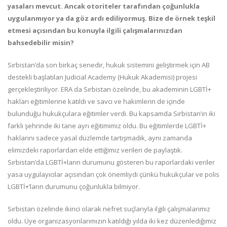
yasaları mevcut. Ancak otoriteler tarafından çoğunlukla
uygulanmıyor ya da göz ardı ediliyormuş. Bize de örnek teşkil
etmesi açısından bu konuyla ilgili çalışmalarınızdan
bahsedebilir misin?
Sırbistan’da son birkaç senedir, hukuk sistemini geliştirmek için AB
destekli başlatılan Judicial Academy (Hukuk Akademisi) projesi
gerçekleştiriliyor. ERA da Sırbistan özelinde, bu akademinin LGBTİ+
hakları eğitimlerine katıldı ve savcı ve hakimlerin de içinde
bulunduğu hukukçulara eğitimler verdi. Bu kapsamda Sırbistan’ın iki
farklı şehrinde iki tane ayrı eğitimimiz oldu. Bu eğitimlerde LGBTİ+
haklarını sadece yasal düzlemde tartışmadık, aynı zamanda
elimizdeki raporlardan elde ettiğimiz verileri de paylaştık.
Sırbistan’da LGBTİ+ların durumunu gösteren bu raporlardaki veriler
yasa uygulayıcılar açısından çok önemliydi çünkü hukukçular ve polis
LGBTİ+’ların durumunu çoğunlukla bilmiyor.
Sırbistan özelinde ikinci olarak nefret suçlarıyla ilgili çalışmalarımız
oldu. Üye organizasyonlarımızın katıldığı yılda iki kez düzenlediğimiz