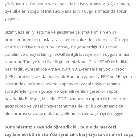
yürütüyoruz. Yasaların var olması da bir işe yaramıyor çoğu zaman,
üye ülkelerin çoğu nefret suçu yasalarının uygulanmasında sorun
yaşıyor.
Bizim yasaları iyileştirme ve geliştirme çalışmalarımızın en iyi
örneklerinden biri uluslararası savunuculuk desteklerimiz. Örneğin,
2018’de Türkiye’nin Avrupa Konseyi’ne gönderdiği 2010 cinsel
yönelim ve cinsiyet kimliği (SOGI) ile ilgili tavsiyelerinin uygulanması
raporunu Türkiye’deki üye örgütlerimiz Kaos GL ve SPoD ile birlikte
hazırladık. Aynı şekilde Arnavutluk’un 3. Evrensel Periyodik Rapor
(UPR) sürecine katkıda bulunduk. Bunların yanında, ERA’nın AB uyum
sürecindeki Balkan ülkelerini kapsayan “yasal cinsiyet tanıma”
süreçleriyle ilgili en güncel ve kıymetli verileri içeren bir rapor
hazırladık. Birleşmiş Milletler SOGI uzmanının raporu ile biten trans
geçiş süreci ve yasal cinsiyet tanınması ile ilgili bu çalışmamız da
uluslararası savunuculuk faaliyetlerimizin bir başka iyi örneğiydi.
Sunumlarınız sırasında öğrendik ki ERA’nın da merkezi
sayılabilecek Sırbistan’da ayrımcılık karşıtı yasa ve nefret suçu