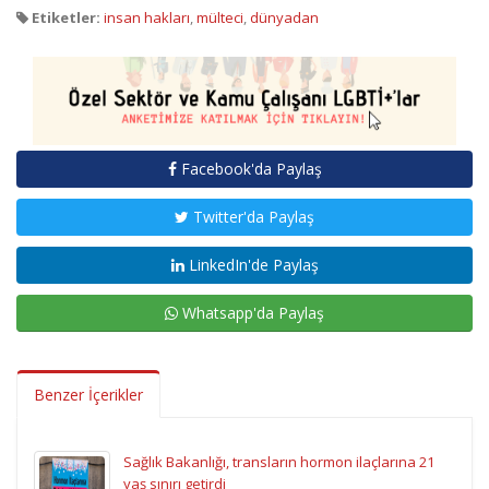
Etiketler:
insan hakları
,
mülteci
,
dünyadan
Facebook'da Paylaş
Twitter'da Paylaş
LinkedIn'de Paylaş
Whatsapp'da Paylaş
Benzer İçerikler
Sağlık Bakanlığı, transların hormon ilaçlarına 21
yaş sınırı getirdi