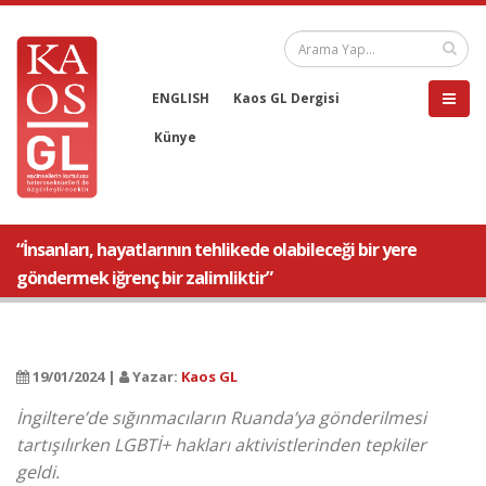
ENGLISH
Kaos GL Dergisi
Künye
“İnsanları, hayatlarının tehlikede olabileceği bir yere
göndermek iğrenç bir zalimliktir”
19/01/2024 |
Yazar:
Kaos GL
İngiltere’de sığınmacıların Ruanda’ya gönderilmesi
tartışılırken LGBTİ+ hakları aktivistlerinden tepkiler
geldi.