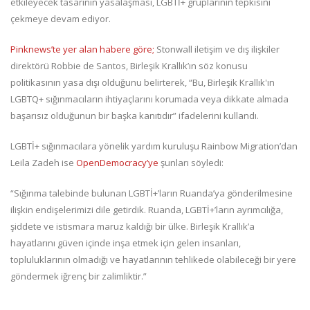
etkileyecek tasarının yasalaşması, LGBTİ+ gruplarının tepkisini
çekmeye devam ediyor.
Pinknews’te yer alan habere göre;
Stonwall iletişim ve dış ilişkiler
direktörü Robbie de Santos, Birleşik Krallık’ın söz konusu
politikasının yasa dışı olduğunu belirterek, “Bu, Birleşik Krallık'ın
LGBTQ+ sığınmacıların ihtiyaçlarını korumada veya dikkate almada
başarısız olduğunun bir başka kanıtıdır” ifadelerini kullandı.
LGBTİ+ sığınmacılara yönelik yardım kuruluşu Rainbow Migration’dan
Leila Zadeh ise
OpenDemocracy’ye
şunları söyledi:
“Sığınma talebinde bulunan LGBTİ+’ların Ruanda’ya gönderilmesine
ilişkin endişelerimizi dile getirdik. Ruanda, LGBTİ+’ların ayrımcılığa,
şiddete ve istismara maruz kaldığı bir ülke. Birleşik Krallık’a
hayatlarını güven içinde inşa etmek için gelen insanları,
topluluklarının olmadığı ve hayatlarının tehlikede olabileceği bir yere
göndermek iğrenç bir zalimliktir.”