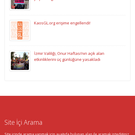
KaosGL.org erişime engellendi!
İzmir Valiliği, Onur Haftası’nın açık alan
etkinliklerini üç günlüğüne yasakladı
Site İçi Arama
Site içinde arama yapmak için aşağıda bulunan alan ile aramak istediğiniz