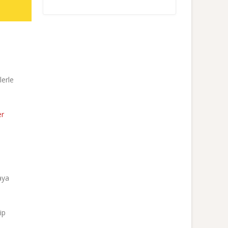
lerle
er
aya
ip