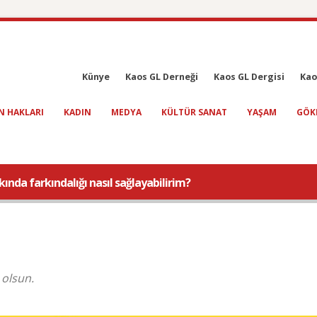
Künye
Kaos GL Derneği
Kaos GL Dergisi
Kao
N HAKLARI
KADIN
MEDYA
KÜLTÜR SANAT
YAŞAM
GÖK
nda farkındalığı nasıl sağlayabilirim?
olsun.