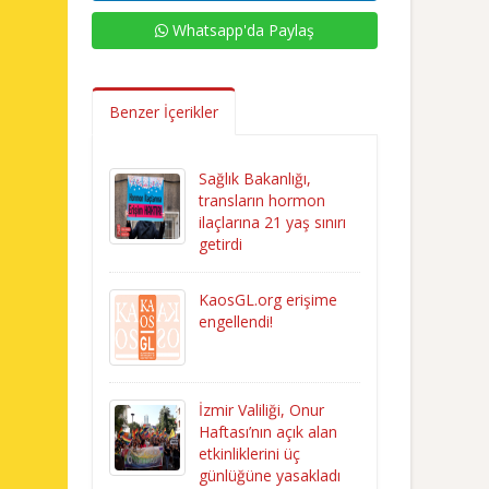
Whatsapp'da Paylaş
Benzer İçerikler
Sağlık Bakanlığı,
transların hormon
ilaçlarına 21 yaş sınırı
getirdi
KaosGL.org erişime
engellendi!
İzmir Valiliği, Onur
Haftası’nın açık alan
etkinliklerini üç
günlüğüne yasakladı