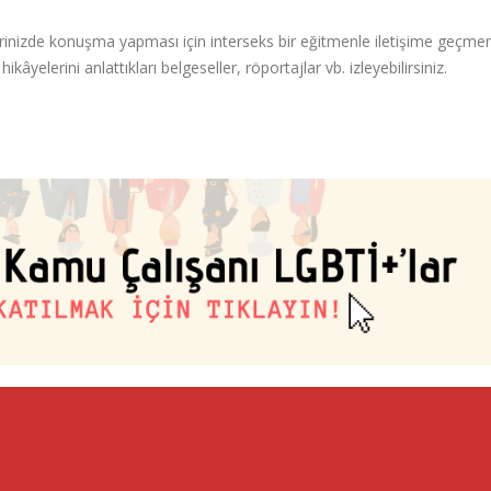
inizde konuşma yapması için interseks bir eğitmenle iletişime geçmen
kâyelerini anlattıkları belgeseller, röportajlar vb. izleyebilirsiniz.