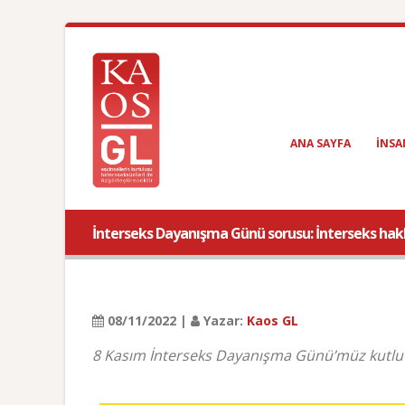
ANA SAYFA
INSA
İnterseks Dayanışma Günü sorusu: İnterseks hakkı
08/11/2022 |
Yazar:
Kaos GL
8 Kasım İnterseks Dayanışma Günü’müz kutlu 