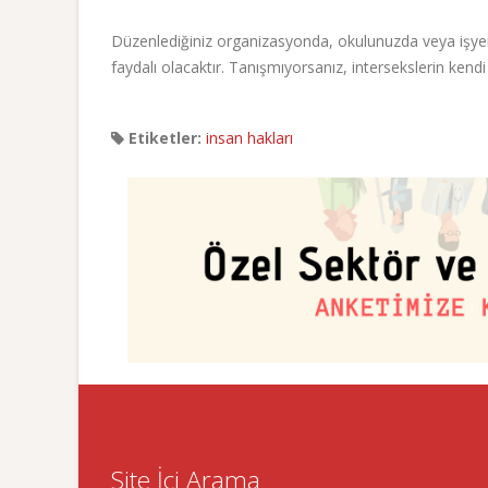
Düzenlediğiniz organizasyonda, okulunuzda veya işyer
faydalı olacaktır. Tanışmıyorsanız, intersekslerin kendi hi
Etiketler:
insan hakları
Site İçi Arama