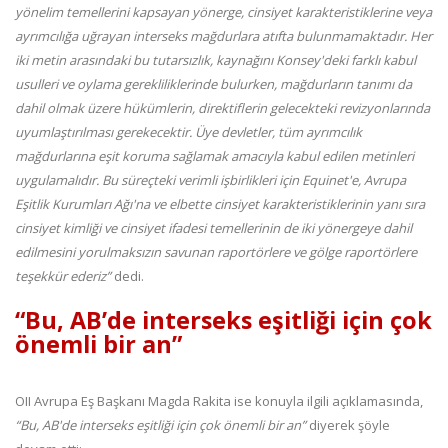
yönelim temellerini kapsayan yönerge, cinsiyet karakteristiklerine veya
ayrımcılığa uğrayan interseks mağdurlara atıfta bulunmamaktadır. Her
iki metin arasındaki bu tutarsızlık, kaynağını Konsey'deki farklı kabul
usulleri ve oylama gerekliliklerinde bulurken, mağdurların tanımı da
dahil olmak üzere hükümlerin, direktiflerin gelecekteki revizyonlarında
uyumlaştırılması gerekecektir. Üye devletler, tüm ayrımcılık
mağdurlarına eşit koruma sağlamak amacıyla kabul edilen metinleri
uygulamalıdır. Bu süreçteki verimli işbirlikleri için Equinet'e, Avrupa
Eşitlik Kurumları Ağı'na ve elbette cinsiyet karakteristiklerinin yanı sıra
cinsiyet kimliği ve cinsiyet ifadesi temellerinin de iki yönergeye dahil
edilmesini yorulmaksızın savunan raportörlere ve gölge raportörlere
teşekkür ederiz”
dedi.
“Bu, AB’de interseks eşitliği için çok
önemli bir an”
OII Avrupa Eş Başkanı Magda Rakita ise konuyla ilgili açıklamasında,
“Bu, AB'de interseks eşitliği için çok önemli bir an”
diyerek şöyle