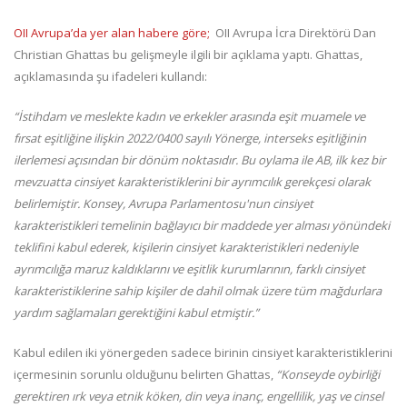
OII Avrupa’da yer alan habere göre;
OII Avrupa İcra Direktörü Dan
Christian Ghattas bu gelişmeyle ilgili bir açıklama yaptı. Ghattas,
açıklamasında şu ifadeleri kullandı:
“İstihdam ve meslekte kadın ve erkekler arasında eşit muamele ve
fırsat eşitliğine ilişkin 2022/0400 sayılı Yönerge, interseks eşitliğinin
ilerlemesi açısından bir dönüm noktasıdır. Bu oylama ile AB, ilk kez bir
mevzuatta cinsiyet karakteristiklerini bir ayrımcılık gerekçesi olarak
belirlemiştir. Konsey, Avrupa Parlamentosu'nun cinsiyet
karakteristikleri temelinin bağlayıcı bir maddede yer alması yönündeki
teklifini kabul ederek, kişilerin cinsiyet karakteristikleri nedeniyle
ayrımcılığa maruz kaldıklarını ve eşitlik kurumlarının, farklı cinsiyet
karakteristiklerine sahip kişiler de dahil olmak üzere tüm mağdurlara
yardım sağlamaları gerektiğini kabul etmiştir.”
Kabul edilen iki yönergeden sadece birinin cinsiyet karakteristiklerini
içermesinin sorunlu olduğunu belirten Ghattas,
“Konseyde oybirliği
gerektiren ırk veya etnik köken, din veya inanç, engellilik, yaş ve cinsel