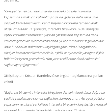
devam etti:
“Cinsiyet temeli bazı durumlarda interseks bireyleri koruma
kapsamına almak için kullanılmış olsa da, giderek daha fazla ülke
cinsiyet karakteristiklerini kendi başına bir koruma temeli olarak
oluşturmaktadır. Bu yönerge, interseks bireylerin ulusal düzeyde
eşitlik kurumları tarafından yapılan çalışmaların kapsamına dahil
edilerek gelecekte ayrımcılıktan daha iyi korunmalarını sağlayacaktır.
Artık bu dönüm noktasına ulaşıldığına göre, tüm AB organlarını,
cinsiyet karakteristikleri temelinin, eşitlik ve ayrımcılık yasağına ilişkin
hükümler içeren gelecekteki tüm yasa tekliflerine dahil edilmesini
sağlamaya çağırıyoruz.”
OII Eş Başkanı Kristian Ranđelović ise örgütün açıklamasına şunları
ekledi:
“Bağımsız bir zemin, interseks bireylerin deneyimlerini daha doğru bir
şekilde yakalamaya olanak sağlarken, kamuoyunun, Avrupalı politika
yapıcıların ve ulusal yetkililerin interseks bireylerin karşılaştığı ayrımcılık
ve şiddet konusunda farkındalığını arttıracaktır. Cinsiyet