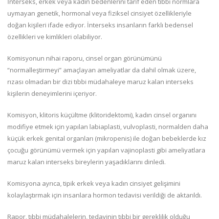
İnterseks, erkek veya kadın bedenlerini tarif eden tıbbi normlara
uymayan genetik, hormonal veya fiziksel cinsiyet özellikleriyle
doğan kişileri ifade ediyor. İnterseks insanların farklı bedensel
özellikleri ve kimlikleri olabiliyor.
Komisyonun nihai raporu, cinsel organ görünümünü
“normalleştirmeyi” amaçlayan ameliyatlar da dahil olmak üzere,
rızası olmadan bir dizi tıbbi müdahaleye maruz kalan interseks
kişilerin deneyimlerini içeriyor.
Komisyon, klitoris küçültme (klitoridektomi), kadın cinsel organını
modifiye etmek için yapılan labiaplasti, vulvoplasti, normalden daha
küçük erkek genital organları (mikropenis) ile doğan bebeklerde kız
çocuğu görünümü vermek için yapılan vajinoplasti gibi ameliyatlara
maruz kalan interseks bireylerin yaşadıklarını dinledi.
Komisyona ayrıca, tipik erkek veya kadın cinsiyet gelişimini
kolaylaştırmak için insanlara hormon tedavisi verildiği de aktarıldı.
Rapor, tıbbi müdahalelerin, tedavinin tıbbi bir gereklilik olduğu