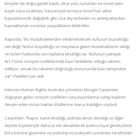
bireyler de doğurganlık kaybı, idrar yolu sorunları ve cinsel işlev
kaybı veya azalması, hassasiyet ve/veya cinsel haz alma
kapasitesinde değişiklik gibi, rıza dışı tedaviler ve ameliyatlardan
kaynaklanan sorunlar yaşadıklarını bildirdiler.
Raporda, “Bu müdahalelerden etkilenebilecek nüfusun büyüklüğü
net değil. Nüfus büyüklüğü ve meydana gelen müdahalelerin sıklığı
ve türleri hakkında veri toplama eksikliği var. Nüfusun yaklaşık
%1,7'sinin cinsiyet özelliklerinde bazı farklılıklar olduğu tahmin
ediliyor, ancak bu rakamın doğruluğu konusunda bazı tartışmalar
var” ifadeleri yer aldı.
Intersex Human Rights Australia yöneticisi Morgan Carpenter,
doğuştan gelen cinsiyet özellikleri varyasyonlarına sahip kişilerin
devam eden insan hakları ihlallerine maruz kaldığını söyledi.
Carpenter, “Rapor, kanıt eksikliği, aslında akran desteği ve diğer
destek biçimleriyle daha iyi ele alınabilecek psikososyal gerekçelere
körü körüne güvenme ve psikoloji ve psikiyatri uzmanları tarafından