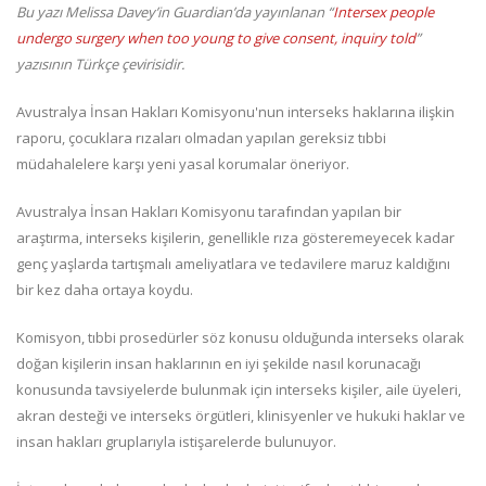
Bu yazı Melissa Davey’in Guardian’da yayınlanan “
Intersex people
undergo surgery when too young to give consent, inquiry told
”
yazısının Türkçe çevirisidir.
Avustralya İnsan Hakları Komisyonu'nun interseks haklarına ilişkin
raporu, çocuklara rızaları olmadan yapılan gereksiz tıbbi
müdahalelere karşı yeni yasal korumalar öneriyor.
Avustralya İnsan Hakları Komisyonu tarafından yapılan bir
araştırma, interseks kişilerin, genellikle rıza gösteremeyecek kadar
genç yaşlarda tartışmalı ameliyatlara ve tedavilere maruz kaldığını
bir kez daha ortaya koydu.
Komisyon, tıbbi prosedürler söz konusu olduğunda interseks olarak
doğan kişilerin insan haklarının en iyi şekilde nasıl korunacağı
konusunda tavsiyelerde bulunmak için interseks kişiler, aile üyeleri,
akran desteği ve interseks örgütleri, klinisyenler ve hukuki haklar ve
insan hakları gruplarıyla istişarelerde bulunuyor.