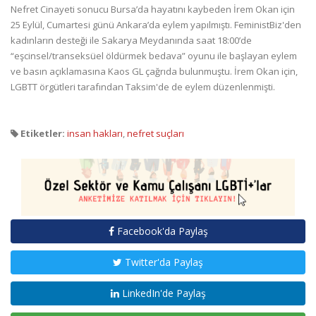
Nefret Cinayeti sonucu Bursa’da hayatını kaybeden İrem Okan için
25 Eylül, Cumartesi günü Ankara’da eylem yapılmıştı. FeministBiz'den
kadınların desteği ile Sakarya Meydanında saat 18:00’de
“eşcinsel/transeksüel öldürmek bedava” oyunu ile başlayan eylem
ve basın açıklamasına Kaos GL çağrıda bulunmuştu. İrem Okan için,
LGBTT örgütleri tarafından Taksim'de de eylem düzenlenmişti.
Etiketler:
insan hakları
,
nefret suçları
Facebook'da Paylaş
Twitter'da Paylaş
LinkedIn'de Paylaş