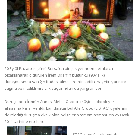
20 Eylül Pazartesi günü Bursa’da bir çok yerinden defalarca
bıçaklanarak öldürülen İrem Okan’ın bugünkü (9 Aralık)
duruşmasında sanığın ifadesi alındı. İrem’in katili cinayetin yanısıra
yağma ve nitelikli hırsızlık suçlarından da yargılanıyor.
Duruşmada İrem’in Annesi Melek Okan’ın müşteki olarak yer
almasına karar verildi. Lamdaistanbul Aile Grubu (LİSTAG) üyelerinin
de izlediği duruşma eksik olan belgelerin tamamlanması için 25 Ocak
2011 tarihine ertelendi.
LİSTAG, yaptığı açıklamada,