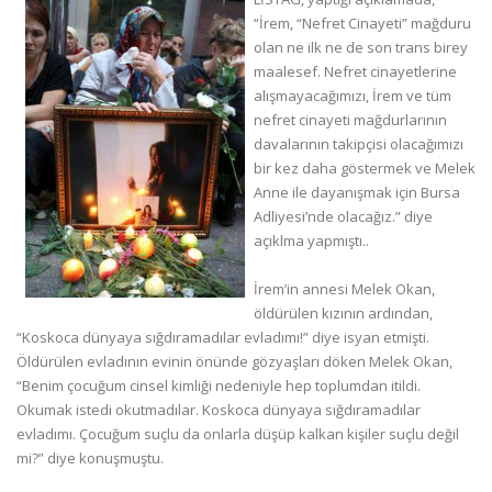
“İrem, “Nefret Cinayeti” mağduru
olan ne ilk ne de son trans birey
maalesef. Nefret cinayetlerine
alışmayacağımızı, İrem ve tüm
nefret cinayeti mağdurlarının
davalarının takipçisi olacağımızı
bir kez daha göstermek ve Melek
Anne ile dayanışmak için Bursa
Adliyesi’nde olacağız.” diye
açıklma yapmıştı..
İrem’in annesi Melek Okan,
öldürülen kızının ardından,
“Koskoca dünyaya sığdıramadılar evladımı!” diye isyan etmişti.
Öldürülen evladının evinin önünde gözyaşları döken Melek Okan,
“Benim çocuğum cinsel kimliği nedeniyle hep toplumdan itildi.
Okumak istedi okutmadılar. Koskoca dünyaya sığdıramadılar
evladımı. Çocuğum suçlu da onlarla düşüp kalkan kişiler suçlu değil
mi?” diye konuşmuştu.