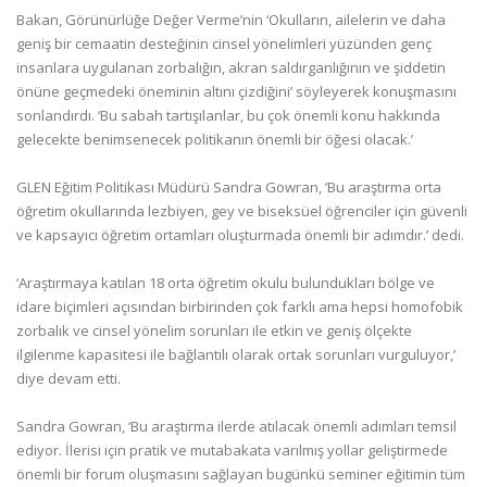
Bakan, Görünürlüğe Değer Verme’nin ‘Okulların, ailelerin ve daha
geniş bir cemaatin desteğinin cinsel yönelimleri yüzünden genç
insanlara uygulanan zorbalığın, akran saldırganlığının ve şiddetin
önüne geçmedeki öneminin altını çizdiğini’ söyleyerek konuşmasını
sonlandırdı. ‘Bu sabah tartışılanlar, bu çok önemli konu hakkında
gelecekte benimsenecek politikanın önemli bir öğesi olacak.’
GLEN Eğitim Politikası Müdürü Sandra Gowran, ‘Bu araştırma orta
öğretim okullarında lezbiyen, gey ve biseksüel öğrenciler için güvenli
ve kapsayıcı öğretim ortamları oluşturmada önemli bir adımdır.’ dedi.
‘Araştırmaya katılan 18 orta öğretim okulu bulundukları bölge ve
idare biçimleri açısından birbirinden çok farklı ama hepsi homofobik
zorbalık ve cinsel yönelim sorunları ile etkin ve geniş ölçekte
ilgilenme kapasitesi ile bağlantılı olarak ortak sorunları vurguluyor,’
diye devam etti.
Sandra Gowran, ‘Bu araştırma ilerde atılacak önemli adımları temsil
ediyor. İlerisi için pratik ve mutabakata varılmış yollar geliştirmede
önemli bir forum oluşmasını sağlayan bugünkü seminer eğitimin tüm