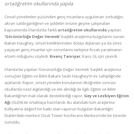
ortaöğretim okullarında yapıla
Cinsel yönelimleri yüzünden genç insanlara uygulanan zorbalığın,
akran saldırganlığının ve şiddetin önüne geçme çalışmaları
kapsamında İrlanda’da farklı
ortaöğretim okullarında
yapılan
‘Görünürlüğe Değer Vermek’
başlıklı araştırma bulgularını sunan
Bakan Haughey, cinsel kimliklerinden dolayı dışlanan ya da stres
yaşayan genç insanlar için sorunlarını tartışma fırsatı yaratmanın
elzem olduğunu söyledi.
Kıvanç Tanrıyar
, Kaos GL için çevirdi.
İrlanda’da yapılan ‘Görünürlüğe Değer Vermek’ başlıklı araştırma
sonuçları Eğitim ve Bilim Bakanı Seán Haughey’in ev sahipliğinde
açıklandı. Rapor, cinsel yönelim konularının ilköğretim sonrası
okullarda nasıl algılandığı ve ele alındığı ile ilgili. Eğitim ve Bilim
Bakanlığı’nın mali olarak desteklediği rapor,
Gey ve Lezbiyen Eğitim
Ağı
(GLEN) ile ortaklaşa hazırlandı. Bu alandaki tüm araştırma
külliyatına değerli bir katkı olan raporun bulguları Bakanlığın
Dublin’deki merkezi Clock Tower Konferans Merkezi’nde bir törenle
sunuldu.