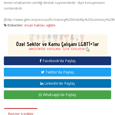
temel ortaklarının verdiği destek sayesindedir.’ diye konuşmasını
sonlandırdı.
[[http://www.glen.ie/press/pdfs/Valuing%20Visibility%20Summary%20Re
Etiketler:
insan hakları
,
eğitim
Facebook'da Paylaş
Twitter'da Paylaş
LinkedIn'de Paylaş
Whatsapp'da Paylaş
Benzer İçerikler