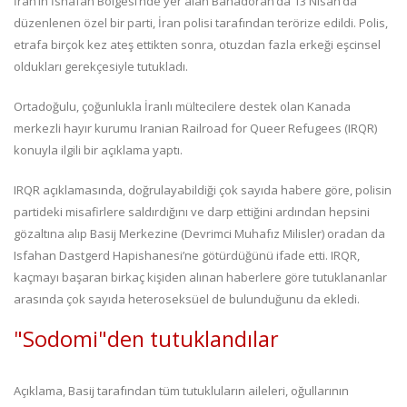
İran’ın İshafan Bölgesi’nde yer alan Bahadoran’da 13 Nisan’da
düzenlenen özel bir parti, İran polisi tarafından terörize edildi. Polis,
etrafa birçok kez ateş ettikten sonra, otuzdan fazla erkeği eşcinsel
oldukları gerekçesiyle tutukladı.
Ortadoğulu, çoğunlukla İranlı mültecilere destek olan Kanada
merkezli hayır kurumu Iranian Railroad for Queer Refugees (IRQR)
konuyla ilgili bir açıklama yaptı.
IRQR açıklamasında, doğrulayabildiği çok sayıda habere göre, polisin
partideki misafirlere saldırdığını ve darp ettiğini ardından hepsini
gözaltına alıp Basij Merkezine (Devrimci Muhafız Milisler) oradan da
Isfahan Dastgerd Hapishanesi’ne götürdüğünü ifade etti. IRQR,
kaçmayı başaran birkaç kişiden alınan haberlere göre tutuklananlar
arasında çok sayıda heteroseksüel de bulunduğunu da ekledi.
"Sodomi"den tutuklandılar
Açıklama, Basij tarafından tüm tutukluların aileleri, oğullarının