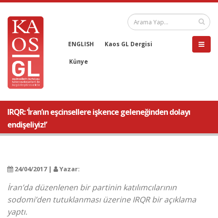
ENGLISH
Kaos GL Dergisi
Künye
IRQR: ‘İran’ın eşcinsellere işkence geleneğinden dolayı
endişeliyiz!’
24/04/2017 |
Yazar:
İran’da düzenlenen bir partinin katılımcılarının
sodomi’den tutuklanması üzerine IRQR bir açıklama
yaptı.