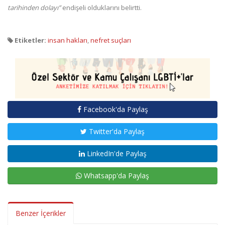
tarihinden dolayı”
endişeli olduklarını belirtti.
Etiketler:
insan hakları
,
nefret suçları
Facebook'da Paylaş
Twitter'da Paylaş
LinkedIn'de Paylaş
Whatsapp'da Paylaş
Benzer İçerikler