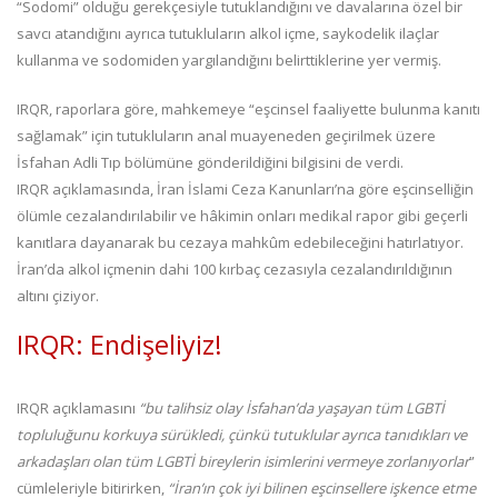
“Sodomi” olduğu gerekçesiyle tutuklandığını ve davalarına özel bir
savcı atandığını ayrıca tutukluların alkol içme, saykodelik ilaçlar
kullanma ve sodomiden yargılandığını belirttiklerine yer vermiş.
IRQR, raporlara göre, mahkemeye “eşcinsel faaliyette bulunma kanıtı
sağlamak” için tutukluların anal muayeneden geçirilmek üzere
İsfahan Adli Tıp bölümüne gönderildiğini bilgisini de verdi.
IRQR açıklamasında, İran İslami Ceza Kanunları’na göre eşcinselliğin
ölümle cezalandırılabilir ve hâkimin onları medikal rapor gibi geçerli
kanıtlara dayanarak bu cezaya mahkûm edebileceğini hatırlatıyor.
İran’da alkol içmenin dahi 100 kırbaç cezasıyla cezalandırıldığının
altını çiziyor.
IRQR: Endişeliyiz!
IRQR açıklamasını
“bu talihsiz olay İsfahan’da yaşayan tüm LGBTİ
topluluğunu korkuya sürükledi, çünkü tutuklular ayrıca tanıdıkları ve
arkadaşları olan tüm LGBTİ bireylerin isimlerini vermeye zorlanıyorlar
”
cümleleriyle bitirirken,
“İran’ın çok iyi bilinen eşcinsellere işkence etme