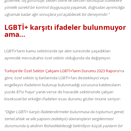
gizlemek; dış görünüşe, beden diline ve benzeri varoluşsal özelliklere
yönelik sürekli bir kontrol duygusuyla yaşamak, doğrudan ayrımcılığa
uğramak kadar ağır sonuçlara yol açabilecek bir deneyimdir.”
LGBTİ+ karşıtı ifadeler bulunmuyor
ama…
LGBTİ+’ların kamu sektöründe işe alım sürecinde yaşadıkları
ayrımcılık mevzubahis özel sektör olduğunda da değişmiyor.
Türkiye’de Özel Sektör Çalışanı LGBTİ+’ların Durumu 2023 Raporu
’na
göre; özel sektör iş ilanlarında LGBTİ+’ları destekleyici veya
engelleyici ifadelerin bulunup bulunmadığı sorusuna katılımcıların
yüzde 87’si ‘hayır’ yanıtı verse de havacılık sektöründe çalışan
biseksüel bir erkeğin ifadeleri esas durumu gözler önüne seriyor:
“Diğer LGBTİ+ karşıtı ifadelendirmeler bulunmasa da toplumun genel,
temel ahlak ve aile yapısını zedeleyici davranışların sergilenmesi
durumunda iş akdinin feshedilebileceği belirtiliyor küçük yazıların bir