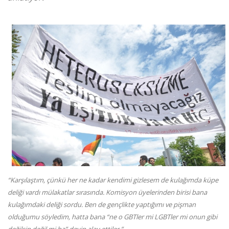
“Karşılaştım, çünkü her ne kadar kendimi gizlesem de kulağımda küpe
deliği vardı mülakatlar sırasında. Komisyon üyelerinden birisi bana
kulağımdaki deliği sordu. Ben de gençlikte yaptığımı ve pişman
olduğumu söyledim, hatta bana “ne o GBTler mi LGBTler mi onun gibi