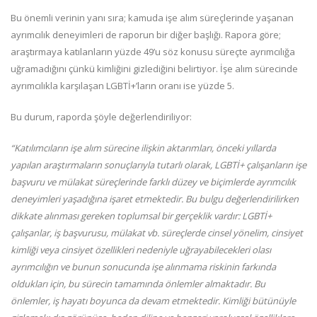
Bu önemli verinin yanı sıra; kamuda işe alım süreçlerinde yaşanan
ayrımcılık deneyimleri de raporun bir diğer başlığı. Rapora göre;
araştırmaya katılanların yüzde 49’u söz konusu süreçte ayrımcılığa
uğramadığını çünkü kimliğini gizlediğini belirtiyor. İşe alım sürecinde
ayrımcılıkla karşılaşan LGBTİ+’ların oranı ise yüzde 5.
Bu durum, raporda şöyle değerlendiriliyor:
“Katılımcıların işe alım sürecine ilişkin aktarımları, önceki yıllarda
yapılan araştırmaların sonuçlarıyla tutarlı olarak, LGBTİ+ çalışanların işe
başvuru ve mülakat süreçlerinde farklı düzey ve biçimlerde ayrımcılık
deneyimleri yaşadığına işaret etmektedir. Bu bulgu değerlendirilirken
dikkate alınması gereken toplumsal bir gerçeklik vardır: LGBTİ+
çalışanlar, iş başvurusu, mülakat vb. süreçlerde cinsel yönelim, cinsiyet
kimliği veya cinsiyet özellikleri nedeniyle uğrayabilecekleri olası
ayrımcılığın ve bunun sonucunda işe alınmama riskinin farkında
oldukları için, bu sürecin tamamında önlemler almaktadır. Bu
önlemler, iş hayatı boyunca da devam etmektedir. Kimliği bütünüyle