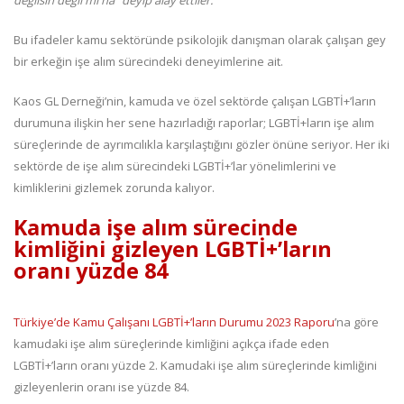
değilsin değil mi ha” deyip alay ettiler.”
Bu ifadeler kamu sektöründe psikolojik danışman olarak çalışan gey
bir erkeğin işe alım sürecindeki deneyimlerine ait.
Kaos GL Derneği’nin, kamuda ve özel sektörde çalışan LGBTİ+’ların
durumuna ilişkin her sene hazırladığı raporlar; LGBTİ+ların işe alım
süreçlerinde de ayrımcılıkla karşılaştığını gözler önüne seriyor. Her iki
sektörde de işe alım sürecindeki LGBTİ+’lar yönelimlerini ve
kimliklerini gizlemek zorunda kalıyor.
Kamuda işe alım sürecinde
kimliğini gizleyen LGBTİ+’ların
oranı yüzde 84
Türkiye’de Kamu Çalışanı LGBTİ+’ların Durumu 2023 Raporu
’na göre
kamudaki işe alım süreçlerinde kimliğini açıkça ifade eden
LGBTİ+’ların oranı yüzde 2. Kamudaki işe alım süreçlerinde kimliğini
gizleyenlerin oranı ise yüzde 84.