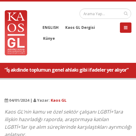
ENGLISH
Kaos GL Dergisi
Künye
“İş akdinde toplumun genel ahlakı gibi ifadeler yer alıyor”
04/01/2024 |
Yazar:
Kaos GL
Kaos GL’nin kamu ve özel sektör çalışanı LGBTİ+’lara
ilişkin hazırladığı raporda, araştırmaya katılan
LGBTİ+’lar işe alım süreçlerinde karşılaştıkları ayrımcılığı
anlatıyor.