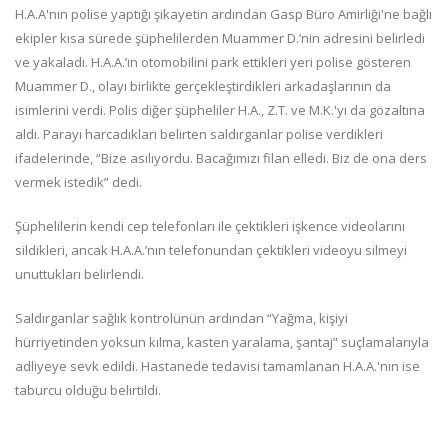
H.A.A'nın polise yaptığı şikayetin ardından Gasp Büro Amirliği'ne bağlı
ekipler kısa sürede şüphelilerden Muammer D.’nin adresini belirledi
ve yakaladı. H.A.A.’ın otomobilini park ettikleri yeri polise gösteren
Muammer D., olayı birlikte gerçekleştirdikleri arkadaşlarının da
isimlerini verdi. Polis diğer şüpheliler H.A., Z.T. ve M.K.'yı da gözaltına
aldı. Parayı harcadıkları belirten saldırganlar polise verdikleri
ifadelerinde, “Bize asılıyordu. Bacağımızı filan elledi. Biz de ona ders
vermek istedik” dedi.
Şüphelilerin kendi cep telefonları ile çektikleri işkence videolarını
sildikleri, ancak H.A.A.’nın telefonundan çektikleri videoyu silmeyi
unuttukları belirlendi.
Saldırganlar sağlık kontrolünün ardından “Yağma, kişiyi
hürriyetinden yoksun kılma, kasten yaralama, şantaj” suçlamalarıyla
adliyeye sevk edildi. Hastanede tedavisi tamamlanan H.A.A.'nın ise
taburcu olduğu belirtildi.