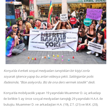
Konya’da 4 erkek sosyal medyadan tanıştıkları bir kişiyi zorla
soyarak işkence yapıp bu anları videoya çekti. Saldırganlar polis
ifadesinde, “Bize asılıyordu. Biz de ona ders vermek istedik” dedi.
Konya’da mobilyacılık yapan 19 yaşındaki Muammer D. üç arkadaşı
ile birlikte 5 ay önce sosyal medyadan tanıştığı 29 yaşındaki H.A.A. ile
buluştu. Muammer D. ve arkadaşları H.A. (19), Z.T. (21) ve M.K. (20),