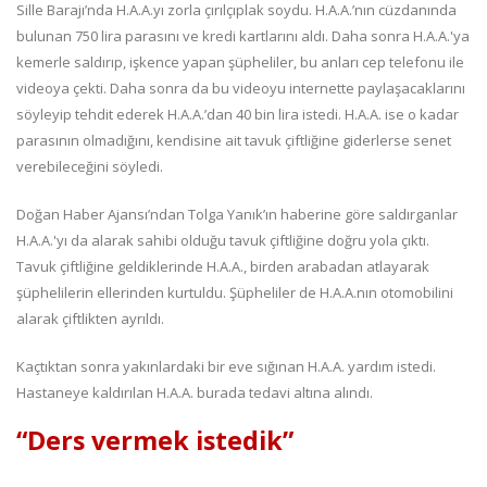
Sille Barajı’nda H.A.A.yı zorla çırılçıplak soydu. H.A.A.’nın cüzdanında
bulunan 750 lira parasını ve kredi kartlarını aldı. Daha sonra H.A.A.'ya
kemerle saldırıp, işkence yapan şüpheliler, bu anları cep telefonu ile
videoya çekti. Daha sonra da bu videoyu internette paylaşacaklarını
söyleyip tehdit ederek H.A.A.’dan 40 bin lira istedi. H.A.A. ise o kadar
parasının olmadığını, kendisine ait tavuk çiftliğine giderlerse senet
verebileceğini söyledi.
Doğan Haber Ajansı’ndan Tolga Yanık’ın haberine göre saldırganlar
H.A.A.'yı da alarak sahibi olduğu tavuk çiftliğine doğru yola çıktı.
Tavuk çiftliğine geldiklerinde H.A.A., birden arabadan atlayarak
şüphelilerin ellerinden kurtuldu. Şüpheliler de H.A.A.nın otomobilini
alarak çiftlikten ayrıldı.
Kaçtıktan sonra yakınlardaki bir eve sığınan H.A.A. yardım istedi.
Hastaneye kaldırılan H.A.A. burada tedavi altına alındı.
“Ders vermek istedik”