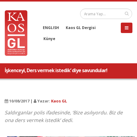
ENGLISH
Kaos GL Dergisi
Künye
İşkenceyi, Ders vermek istedik’ diye savundular!
10/08/2017 |
Yazar:
Kaos GL
Saldırganlar polis ifadesinde, ‘Bize asılıyordu. Biz de
ona ders vermek istedik’ dedi.