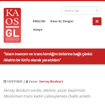
ENGLISH
Kaos GL Dergisi
Künye
“İslam inancım ve trans kimliğim birbirine bağlı çünkü
Allah’ın bir lütfu olarak yaratıldım”
13/07/2021 |
Yazar:
Sertaç Bozkurt
Sertaç Bozkurt sordu; aktivist, yazar başörtülü
Müslüman trans kadın Laboujienata Diallo anlattı.