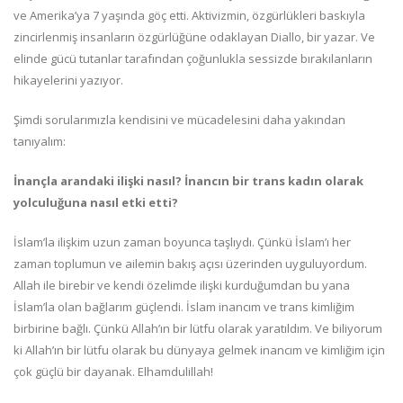
ve Amerika’ya 7 yaşında göç etti. Aktivizmin, özgürlükleri baskıyla
zincirlenmiş insanların özgürlüğüne odaklayan Diallo, bir yazar. Ve
elinde gücü tutanlar tarafından çoğunlukla sessizde bırakılanların
hikayelerini yazıyor.
Şimdi sorularımızla kendisini ve mücadelesini daha yakından
tanıyalım:
İnançla arandaki ilişki nasıl? İnancın bir trans kadın olarak
yolculuğuna nasıl etki etti?
İslam’la ilişkim uzun zaman boyunca taşlıydı. Çünkü İslam’ı her
zaman toplumun ve ailemin bakış açısı üzerinden uyguluyordum.
Allah ile birebir ve kendi özelimde ilişki kurduğumdan bu yana
İslam’la olan bağlarım güçlendi. İslam inancım ve trans kimliğim
birbirine bağlı. Çünkü Allah’ın bir lütfu olarak yaratıldım. Ve biliyorum
ki Allah’ın bir lütfu olarak bu dünyaya gelmek inancım ve kimliğim için
çok güçlü bir dayanak. Elhamdulillah!