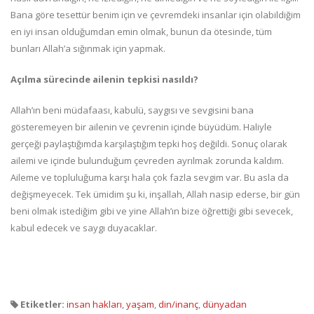
Bana göre tesettür benim için ve çevremdeki insanlar için olabildiğim
en iyi insan olduğumdan emin olmak, bunun da ötesinde, tüm
bunları Allah’a sığınmak için yapmak.
Açılma sürecinde ailenin tepkisi nasıldı?
Allah’ın beni müdafaası, kabulü, saygısı ve sevgisini bana
gösteremeyen bir ailenin ve çevrenin içinde büyüdüm. Haliyle
gerçeği paylaştığımda karşılaştığım tepki hoş değildi. Sonuç olarak
ailemi ve içinde bulunduğum çevreden ayrılmak zorunda kaldım.
Aileme ve topluluğuma karşı hala çok fazla sevgim var. Bu asla da
değişmeyecek. Tek ümidim şu ki, inşallah, Allah nasip ederse, bir gün
beni olmak istediğim gibi ve yine Allah’ın bize öğrettiği gibi sevecek,
kabul edecek ve saygı duyacaklar.
Etiketler:
insan hakları
,
yaşam
,
din/inanç
,
dünyadan