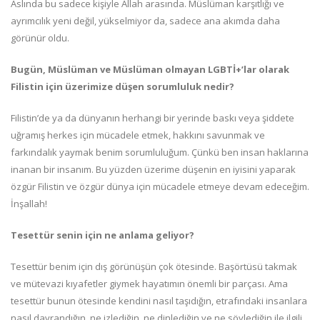
Aslında bu sadece kişiyle Allah arasında. Müslüman karşıtlığı ve
ayrımcılık yeni değil, yükselmiyor da, sadece ana akımda daha
görünür oldu.
Bugün, Müslüman ve Müslüman olmayan LGBTİ+’lar olarak
Filistin için üzerimize düşen sorumluluk nedir?
Filistin’de ya da dünyanın herhangi bir yerinde baskı veya şiddete
uğramış herkes için mücadele etmek, hakkını savunmak ve
farkındalık yaymak benim sorumluluğum. Çünkü ben insan haklarına
inanan bir insanım. Bu yüzden üzerime düşenin en iyisini yaparak
özgür Filistin ve özgür dünya için mücadele etmeye devam edeceğim.
İnşallah!
Tesettür senin için ne anlama geliyor?
Tesettür benim için dış görünüşün çok ötesinde. Başörtüsü takmak
ve mütevazi kıyafetler giymek hayatımın önemli bir parçası. Ama
tesettür bunun ötesinde kendini nasıl taşıdığın, etrafındaki insanlara
nasıl davrandığın, ne izlediğin, ne dinlediğin ve ne söylediğin ile ilgili.