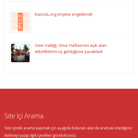
KaosGL.org erişime engellendi!
İzmir Valiliği, Onur Haftası’nın açık alan
etkinliklerini üç günlüğüne yasakladı
Site İçi Arama
Site içinde arama yapmak için aşağıda bulunan alan ile aramak istediğiniz
kelimeyi yazıp ilgili içerikleri görebilirsiniz.