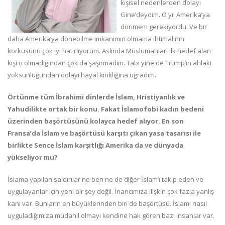
kişisel nedenlerden dolayı
Gine’deydim. O yıl Amerika’ya
dönmem gerekiyordu. Ve bir
daha Amerika’ya dönebilme imkanımın olmama ihtimalinin
korkusunu çok iyi hatırlıyorum. Aslında Müslümanları ilk hedef alan
kişi o olmadığından çok da şaşırmadım. Tabi yine de Trump’ın ahlaki
yoksunluğundan dolayı hayal kırıklığına uğradım.
Örtünme tüm İbrahimi dinlerde İslam, Hristiyanlık ve
Yahudilikte ortak bir konu. Fakat İslamofobi kadın bedeni
üzerinden başörtüsünü kolayca hedef alıyor. En son
Fransa’da İslam ve başörtüsü karşıtı çıkan yasa tasarısı ile
birlikte Sence İslam karşıtlığı Amerika da ve dünyada
yükseliyor mu?
İslama yapılan saldırılar ne ben ne de diğer İslam’ı takip eden ve
uygulayanlar için yeni bir şey değil. İnancımıza ilişkin çok fazla yanlış
kanı var. Bunların en büyüklerinden biri de başörtüsü. İslamı nasıl
uyguladığımıza müdahil olmayı kendine hak gören bazı insanlar var.