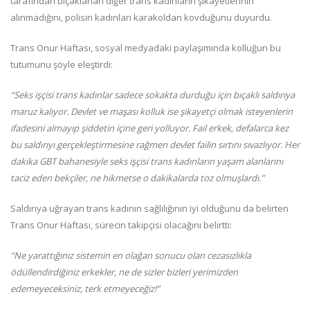
tarafından bıçaklanan diğer trans kadınların şikayetlerinin
alınmadığını, polisin kadınları karakoldan kovduğunu duyurdu.
Trans Onur Haftası, sosyal medyadaki paylaşımında kolluğun bu
tutumunu şöyle eleştirdi:
“Seks işçisi trans kadınlar sadece sokakta durduğu için bıçaklı saldırıya
maruz kalıyor. Devlet ve maşası kolluk ise şikayetçi olmak isteyenlerin
ifadesini almayıp şiddetin içine geri yolluyor. Fail erkek, defalarca kez
bu saldırıyı gerçekleştirmesine rağmen devlet failin sırtını sıvazlıyor. Her
dakika GBT bahanesiyle seks işçisi trans kadınların yaşam alanlarını
taciz eden bekçiler, ne hikmetse o dakikalarda toz olmuşlardı.”
Saldırıya uğrayan trans kadının sağlılığının iyi olduğunu da belirten
Trans Onur Haftası, sürecin takipçisi olacağını belirtti:
“Ne yarattığınız sistemin en olağan sonucu olan cezasızlıkla
ödüllendirdiğiniz erkekler, ne de sizler bizleri yerimizden
edemeyeceksiniz, terk etmeyeceğiz!”