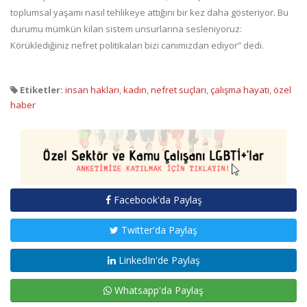
toplumsal yaşamı nasıl tehlikeye attığını bir kez daha gösteriyor. Bu
durumu mümkün kılan sistem unsurlarına sesleniyoruz:
Körüklediğiniz nefret politikaları bizi canımızdan ediyor” dedi.
Etiketler:
insan hakları
,
kadın
,
nefret suçları
,
çalışma hayatı
,
özel
haber
Facebook'da Paylaş
Twitter'da Paylaş
LinkedIn'de Paylaş
Whatsapp'da Paylaş