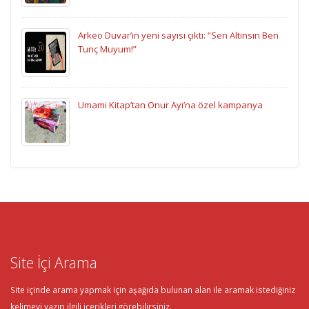
Arkeo Duvar’ın yeni sayısı çıktı: “Sen Altınsın Ben
Tunç Muyum!”
Umami Kitap’tan Onur Ayı’na özel kampanya
Site İçi Arama
Site içinde arama yapmak için aşağıda bulunan alan ile aramak istediğiniz
kelimeyi yazıp ilgili içerikleri görebilirsiniz.