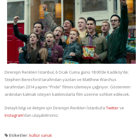
Direnişin Renkleri İstanbul, 6 Ocak Cuma günü 18:00’de Kadıköy’de;
Stephen Beresford tarafından yazılan ve Matthew Warchus
tarafından 2014 yapımı “Pride” filmini izlemeye çağırıyor. Gösterimin
ardından kalmak isteyen katılımcılarla film üzerine sohbet edilecek.
Detaylı bilgi ve iletişim için Direnişin Renkleri İstanbul’a
Twitter
ve
Instagram
’dan ulaşabilirsiniz.
Etiketler:
kültür sanat