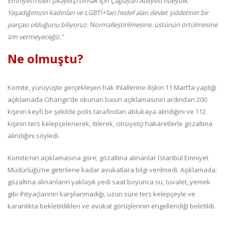
Emniyeti’nden şikayetçi olmak için Çağlayan Adliyesi'ndeydik.
Yaşadığımızın kadınları ve LGBTİ+’ları hedef alan devlet şiddetinin bir
parçası olduğunu biliyoruz. Normalleştirilmesine, üstünün örtülmesine
izin vermeyeceğiz."
Ne olmuştu?
Komite, yürüyüşte gerçekleşen hak ihlallerine ilişkin 11 Mart’ta yaptığı
açıklamada Cihangir’de okunan basın açıklamasının ardından 200
kişinin keyfi bir şekilde polis tarafından ablukaya alındığını ve 112
kişinin ters kelepçelenerek, itilerek, cinsiyetçi hakaretlerle gözaltına
alındığını söyledi.
Komite’nin açıklamasına göre; gözaltına alınanlar İstanbul Emniyet
Müdürlüğü’ne getirilene kadar avukatlara bilgi verilmedi. Açıklamada;
gözaltına alınanların yaklaşık yedi saat boyunca su, tuvalet, yemek
gibi ihtiyaçlarının karşılanmadığı, uzun süre ters kelepçeyle ve
karanlıkta bekletildikleri ve avukat görüşlerinin engellendiği belirtildi.