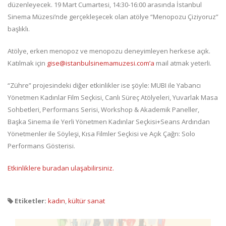
düzenleyecek. 19 Mart Cumartesi, 14:30-16:00 arasında İstanbul
Sinema Müzesi’nde gerçekleşecek olan atölye “Menopozu Çiziyoruz”
başlıklı.
Atölye, erken menopoz ve menopozu deneyimleyen herkese açık.
Katılmak için
gise@istanbulsinemamuzesi.com’a
mail atmak yeterli.
“Zühre” projesindeki diğer etkinlikler ise şöyle: MUBI ile Yabancı
Yönetmen Kadınlar Film Seçkisi, Canlı Süreç Atölyeleri, Yuvarlak Masa
Sohbetleri, Performans Serisi, Workshop & Akademik Paneller,
Başka Sinema ile Yerli Yönetmen Kadınlar Seçkisi+Seans Ardından
Yönetmenler ile Söyleşi, Kısa Filmler Seçkisi ve Açık Çağrı: Solo
Performans Gösterisi.
Etkinliklere buradan ulaşabilirsiniz.
Etiketler:
kadın
,
kültür sanat