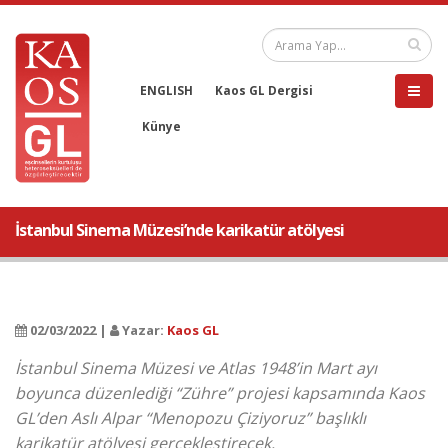
ENGLISH
Kaos GL Dergisi
Künye
İstanbul Sinema Müzesi’nde karikatür atölyesi
02/03/2022 |
Yazar:
Kaos GL
İstanbul Sinema Müzesi ve Atlas 1948’in Mart ayı
boyunca düzenlediği “Zühre” projesi kapsamında Kaos
GL’den Aslı Alpar “Menopozu Çiziyoruz” başlıklı
karikatür atölyesi gerçekleştirecek.