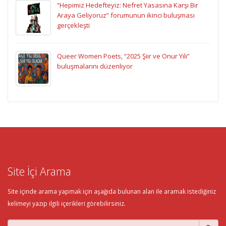
“Hepimiz Hedefteyiz: Nefret Yasasına Karşı Bir
Araya Geliyoruz” forumunun ikinci buluşması
gerçekleşti
Queer Women Poets, “2025 Şiir ve Onur Yılı”
buluşmalarını düzenliyor
Site İçi Arama
Site içinde arama yapmak için aşağıda bulunan alan ile aramak istediğiniz
kelimeyi yazıp ilgili içerikleri görebilirsiniz.