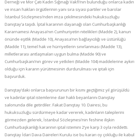
Derneği ve Mor Çatı Kadın Sığınağı Vakfı’nın bulunduğu onlarca kadın
ve insan hakları örgütlerinin yanı sıra siyasi partiler ve barolar
İstanbul Sözleşmesi’nden imza çekilmesindeki hukuksuzluğu
Danıştay’a taşıdı. İptal kararının dayanağı olan Cumhurbaşkanlığı
Kararnamesi Anayasa’nın Cumhuriyetin nitelikleri (Madde 2), kanun
önünde eşitlik (Madde 10), Anayasa’nın bağlayıcılığı ve üstünlüğü
(Madde 11), temel hak ve hürriyetlerin sınırlanması (Madde 13),
milletlerarası antlaşmaları uygun bulma (Madde 90) ve
Cumhurbaşkanı’nın görev ve yetkileri (Madde 104) maddelerine aykırı
olduğu için kararın yürütmesinin durdurulması ve iptali için
başvurduk.
Danıştay’daki onlarca başvurunun bir kısmı geçtiğimiz yıl görüşüldü
ve kadınlar iptal istemlerine dair haklı beyanlarını Danıştay
salonunda dile getirdiler. Fakat Danıştay 10. Dairesi, bu
hukuksuzluğu sürdürmeye kadar vererek, kadınların taleplerini
görmezden gelerek, İstanbul Sözleşmesi’nin feshine ilişkin
Cumhurbaşkanlığı kararının iptal istemini 2’ye karşı 3 oyla reddetti.
Danıştay İdari Dava Daireleri Kurulu ise bu kararı oy çokluğu ile kabul