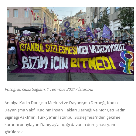
Fotoğraf: Güliz Sağlam, 1 Temmuz 2021 / İstanbul
Antalya Kadın Danışma Merkezi ve Dayanışma Derneği, Kadın
Dayanışma Vakfı, Kadının İnsan Hakları Derneği ve Mor Çatı Kadın
Sığınağı Vakfı’nın, Türkiye’nin İstanbul Sözleşmesi’nden çekilme
kararını onaylayan Danıştay’a açtığı davanın duruşması yarın
görülecek.