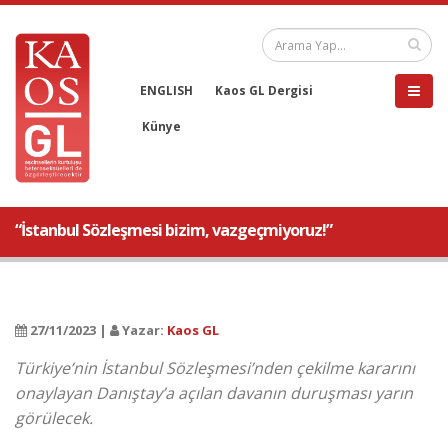
ENGLISH
Kaos GL Dergisi
Künye
“İstanbul Sözleşmesi bizim, vazgeçmiyoruz!”
27/11/2023 |
Yazar:
Kaos GL
Türkiye’nin İstanbul Sözleşmesi’nden çekilme kararını
onaylayan Danıştay’a açılan davanın duruşması yarın
görülecek.