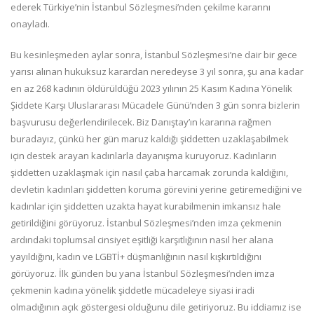
ederek Türkiye’nin İstanbul Sözleşmesi’nden çekilme kararını
onayladı.
Bu kesinleşmeden aylar sonra, İstanbul Sözleşmesi’ne dair bir gece
yarısı alınan hukuksuz karardan neredeyse 3 yıl sonra, şu ana kadar
en az 268 kadının öldürüldüğü 2023 yılının 25 Kasım Kadına Yönelik
Şiddete Karşı Uluslararası Mücadele Günü’nden 3 gün sonra bizlerin
başvurusu değerlendirilecek. Biz Danıştay’ın kararına rağmen
buradayız, çünkü her gün maruz kaldığı şiddetten uzaklaşabilmek
için destek arayan kadınlarla dayanışma kuruyoruz. Kadınların
şiddetten uzaklaşmak için nasıl çaba harcamak zorunda kaldığını,
devletin kadınları şiddetten koruma görevini yerine getiremediğini ve
kadınlar için şiddetten uzakta hayat kurabilmenin imkansız hale
getirildiğini görüyoruz. İstanbul Sözleşmesi’nden imza çekmenin
ardındaki toplumsal cinsiyet eşitliği karşıtlığının nasıl her alana
yayıldığını, kadın ve LGBTİ+ düşmanlığının nasıl kışkırtıldığını
görüyoruz. İlk günden bu yana İstanbul Sözleşmesi’nden imza
çekmenin kadına yönelik şiddetle mücadeleye siyasi iradi
olmadığının açık göstergesi olduğunu dile getiriyoruz. Bu iddiamız ise