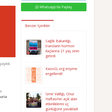
Whatsapp'da Paylaş
Benzer İçerikler
Sağlık Bakanlığı,
transların hormon
ilaçlarına 21 yaş sınırı
getirdi
ayıldı.
KaosGL.org erişime
engellendi!
nı
İzmir Valiliği, Onur
uria
Haftası’nın açık alan
etkinliklerini üç
günlüğüne yasakladı