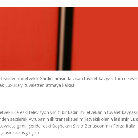
rtisinden milletvekili Gardini arasında çıkan tuvalet kavgası tüm ülkeye y
k Luxuria’yı tuvaletten atmaya kalkıştı.
vekili ile eski televizyon yıldızı bir kadın milletvekilinin tuvalet kavgası
nden seçilerek Avrupa’nın ilk transeksüel milletvekili olan
Vladimir Lux
valete girdi. İçeride, eski Başbakan Silvio Berlusconi’nin Forza Italia
rşılaşınca kavga çıktı.