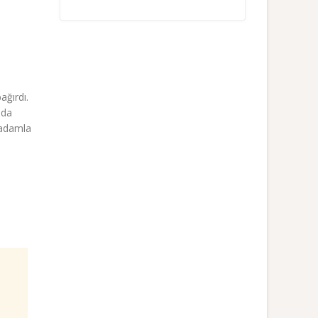
ağırdı.
mda
 adamla