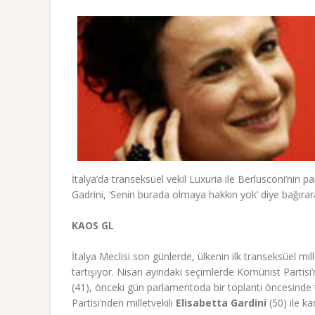
İtalya’da transeksüel vekil Luxuria ile Berlusconi’nin pa
Gadrini, ‘Senin burada olmaya hakkın yok’ diye bağırara
KAOS GL
İtalya Meclisi son günlerde, ülkenin ilk transeksüel millet
tartışıyor. Nisan ayındaki seçimlerde Komünist Partisi’
(41), önceki gün parlamentoda bir toplantı öncesinde tu
Partisi’nden milletvekili
Elisabetta Gardini
(50) ile ka