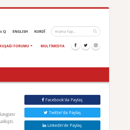
s Q
ENGLISH
KURDÎ
KUŞAĞI FORUMU
MULTIMEDYA
Facebook'da Paylaş
Twitter'da Paylaş
 kavgası
lkıştı.
LinkedIn'de Paylaş