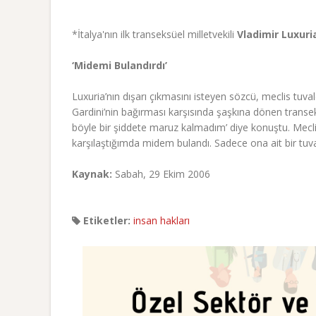
*İtalya'nın ilk transeksüel milletvekili
Vladimir Luxuri
‘Midemi Bulandırdı’
Luxuria’nın dışarı çıkmasını isteyen sözcü, meclis tuval
Gardini’nin bağırması karşısında şaşkına dönen transeksü
böyle bir şiddete maruz kalmadım’ diye konuştu. Mecli
karşılaştığımda midem bulandı. Sadece ona ait bir tuvalet
Kaynak:
Sabah, 29 Ekim 2006
Etiketler:
insan hakları