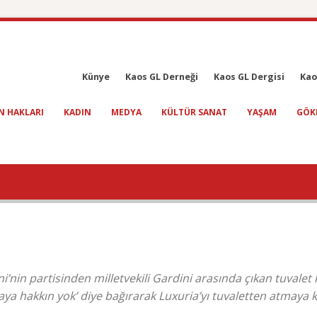
Künye
Kaos GL Derneği
Kaos GL Dergisi
Kao
N HAKLARI
KADIN
MEDYA
KÜLTÜR SANAT
YAŞAM
GÖK
ni’nin partisinden milletvekili Gardini arasında çıkan tuvalet
ya hakkın yok’ diye bağırarak Luxuria’yı tuvaletten atmaya ka