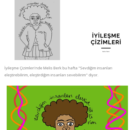
İyileşme Çizimleri'nde Melis Berk bu hafta "Sevdiğim insanları
eleştirebilirim, eleştirdiğim insanları sevebilirim" diyor.