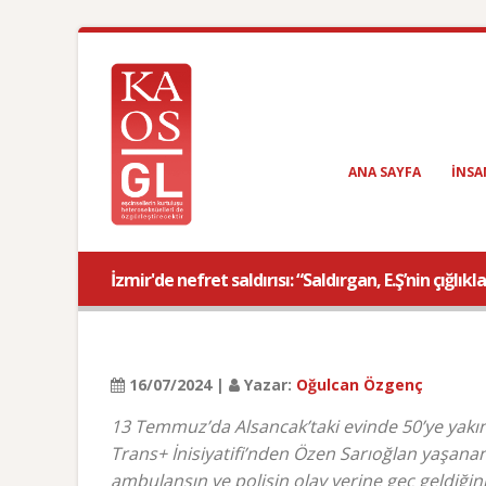
ANA SAYFA
INSA
İzmir'de nefret saldırısı: “Saldırgan, E.Ş’nin çığlı
16/07/2024 |
Yazar:
Oğulcan Özgenç
13 Temmuz’da Alsancak’taki evinde 50’ye yakın 
Trans+ İnisiyatifi’nden Özen Sarıoğlan yaşanan
ambulansın ve polisin olay yerine geç geldiğini 