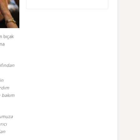
n bıçak
ama
afından
in
ardım
n bakım
tumuza
rıcı
dan