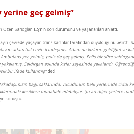
y yerine geç gelmiş”
n Özen Sarıoğlan E.Ş’nin son durumunu ve yaşananları anlattı.
ayın çevrede yaşayan trans kadınlar tarafından duyulduğunu belirtti. S
aklayan adam hala evin içindeymiş. Adam da kızların geldiğini ve kal
Ambulans geç gelmiş, polis de geç gelmiş. Polis bir süre saldırgan
ı yakalamış. Saldırgan aslında kızlar sayesinde yakalandı. Öğrendi
sik bir ifade kullanmış”
dedi.
Arkadaşımızın bağırsaklarında, vücudunun belli yerlerinde ciddi ke
saklarındaki kesiklere müdahale edebiliyor. Şu an diğer yerlere mü
iye konuştu.