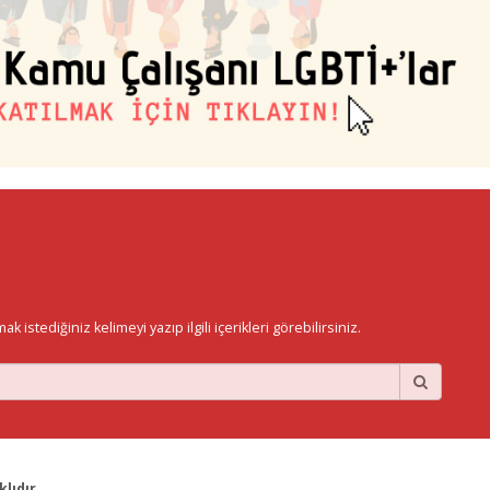
istediğiniz kelimeyi yazıp ilgili içerikleri görebilirsiniz.
lıdır.