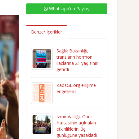
Whatsapp'da Paylaş
Benzer İçerikler
Sağlık Bakanlığı,
transların hormon
ilaçlarına 21 yaş sınırı
getirdi
KaosGL.org erişime
engellendi!
İzmir Valiliği, Onur
Haftası’nın açık alan
etkinliklerini üç
günlüğüne yasakladı