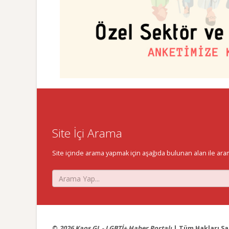
Site İçi Arama
Site içinde arama yapmak için aşağıda bulunan alan ile aramak 
©
2026 Kaos GL - LGBTİ+ Haber Portalı
| Tüm Hakları Sak