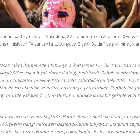
ından saldırıya uğradı. Vücuduna 27’si ölümcül olmak üzere 50’ye yakı
ans+ İnisiyatifi “Alsancak’ta Lubunyaya Bıçaklı Saldırı” başlıklı bir açıkl
Alsancak’ta ikamet eden lubunya arkadaşımız E.Ş. bir saldırgan tar
laşık 50’ye yakın bıçak darbesi aldığı belirlendi. Sabah saatlerinde
nı duyduklarını ve evine hızlıca polis çağırdıklarını belirttiler. E.Ş.’n
niyle karşılaştılar ve hızlıca hastaneye yetiştirdiler. Şüpheli ise y
lay yerinde yakalandı. Şuan durumu oldukça kritik bir şekilde yoğu
ısını yaşıyoruz. Ecem Seçkin’e, Hande Buse Şeker’e ve dahi çok dos
Bu kişilerin hangi nefretten beslendiklerini biliyoruz. Sistemin caydı
 arkadaşlarımızın ölümüne sebep olmaktadır. Bizler arkadaşlarımız