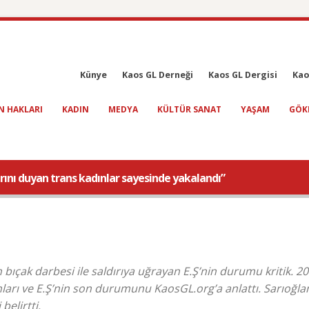
Künye
Kaos GL Derneği
Kaos GL Dergisi
Kao
N HAKLARI
KADIN
MEDYA
KÜLTÜR SANAT
YAŞAM
GÖK
klarını duyan trans kadınlar sayesinde yakalandı”
bıçak darbesi ile saldırıya uğrayan E.Ş’nin durumu kritik. 2
ları ve E.Ş’nin son durumunu KaosGL.org’a anlattı. Sarıoğla
belirtti.