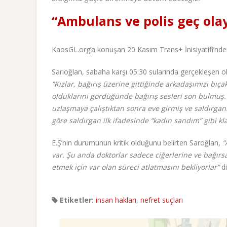
“Ambulans ve polis geç ola
KaosGL.org’a konuşan 20 Kasım Trans+ İnisiyatifi’nde
Sarıoğlan, sabaha karşı 05.30 sularında gerçekleşen ol
“Kızlar, bağırış üzerine gittiğinde arkadaşımızı bıç
olduklarını gördüğünde bağırış sesleri son bulmuş. 
uzlaşmaya çalıştıktan sonra eve girmiş ve saldırgan
göre saldırgan ilk ifadesinde “kadın sandım” gibi kla
E.Ş’nin durumunun kritik olduğunu belirten Saroğlan,
“
var. Şu anda doktorlar sadece ciğerlerine ve bağır
etmek için var olan süreci atlatmasını bekliyorlar”
d
Etiketler:
insan hakları
,
nefret suçları