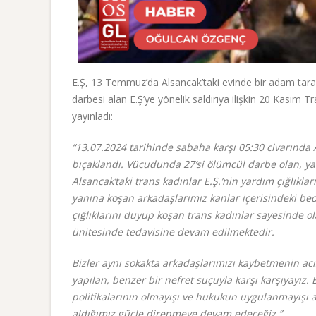
E.Ş, 13 Temmuz’da Alsancak’taki evinde bir adam taraf
darbesi alan E.Ş’ye yönelik saldırıya ilişkin 20 Kasım Tr
yayınladı:
“13.07.2024 tarihinde sabaha karşı 05:30 civarında 
bıçaklandı. Vücudunda 27’si ölümcül darbe olan, yak
Alsancak’taki trans kadınlar E.Ş.’nin yardım çığlıkları
yanına koşan arkadaşlarımız kanlar içerisindeki bede
çığlıklarını duyup koşan trans kadınlar sayesinde o
ünitesinde tedavisine devam edilmektedir.
Bizler aynı sokakta arkadaşlarımızı kaybetmenin ac
yapılan, benzer bir nefret suçuyla karşı karşıyayız. 
politikalarının olmayışı ve hukukun uygulanmayışı
aldığımız güçle direnmeye devam edeceğiz.”