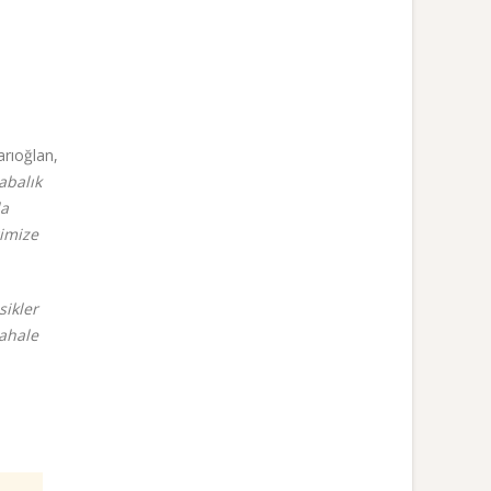
arıoğlan,
abalık
la
ğimize
sikler
dahale