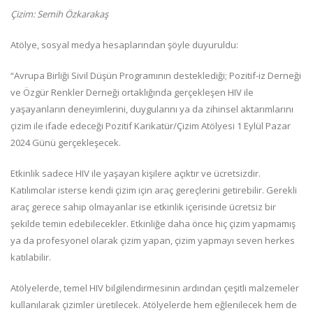
Çizim: Semih Özkarakaş
Atölye, sosyal medya hesaplarından şöyle duyuruldu:
“Avrupa Birliği Sivil Düşün Programının desteklediği; Pozitif-iz Derneği
ve Özgür Renkler Derneği ortaklığında gerçekleşen HIV ile
yaşayanların deneyimlerini, duygularını ya da zihinsel aktarımlarını
çizim ile ifade edeceği Pozitif Karikatür/Çizim Atölyesi 1 Eylül Pazar
2024 Günü gerçekleşecek.
Etkinlik sadece HIV ile yaşayan kişilere açıktır ve ücretsizdir.
Katılımcılar isterse kendi çizim için araç gereçlerini getirebilir. Gerekli
araç gerece sahip olmayanlar ise etkinlik içerisinde ücretsiz bir
şekilde temin edebilecekler. Etkinliğe daha önce hiç çizim yapmamış
ya da profesyonel olarak çizim yapan, çizim yapmayı seven herkes
katılabilir.
Atölyelerde, temel HIV bilgilendirmesinin ardından çeşitli malzemeler
kullanılarak çizimler üretilecek. Atölyelerde hem eğlenilecek hem de