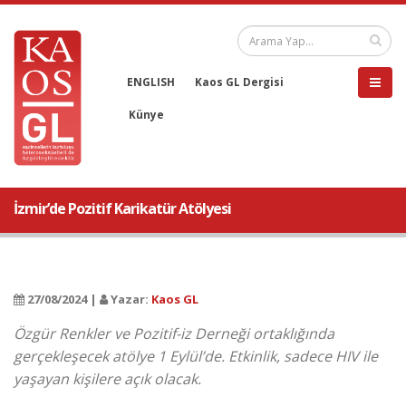
ENGLISH
Kaos GL Dergisi
Künye
İzmir’de Pozitif Karikatür Atölyesi
27/08/2024 |
Yazar:
Kaos GL
Özgür Renkler ve Pozitif-iz Derneği ortaklığında
gerçekleşecek atölye 1 Eylül’de. Etkinlik, sadece HIV ile
yaşayan kişilere açık olacak.