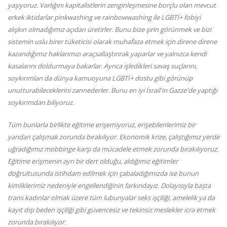
yaşıyoruz. Varlığını kapitalistlerin zenginleşmesine borçlu olan mevcut
erkek iktidarlar pinkwashing ve rainbowwashing ile LGBTİ+ fobiyi
alışkın olmadığımız açıdan üretirler. Bunu bize şirin görünmek ve bizi
sistemin uslu birer tüketicisi olarak muhafaza etmek
için direne direne
kazandığımız haklarımızı araçsallaştırırak yaparlar ve yalnızca kendi
kasalarını doldurmaya bakarlar. Ayrıca işledikleri savaş suçlarını,
soykırımları da dünya kamuoyuna LGBTİ+ dostu gibi görünüp
unutturabileceklerini zannederler. Bunu en iyi İsrail'in Gazze'de yaptığı
soykırımdan biliyoruz.
Tüm bunlarla birlikte eğitime erişemiyoruz, erişebilenlerimiz bir
yandan çalışmak zorunda bırakılıyor. Ekonomik krize, çalıştığımız yerde
uğradığımız mobbinge karşı da mücadele etmek zorunda bırakılıyoruz.
Eğitime erişmenin ayrı bir dert olduğu, aldığımız eğitimler
doğrultusunda istihdam edilmek için çabaladığımızda ise bunun
kimliklerimiz nedeniyle engellendiğinin farkındayız. Dolayısıyla başta
trans kadınlar olmak üzere tüm lubunyalar seks işçiliği, amelelik ya da
kayıt dışı beden işçiliği gibi güvencesiz ve tekinsiz meslekler icra etmek
zorunda bırakılıyor.