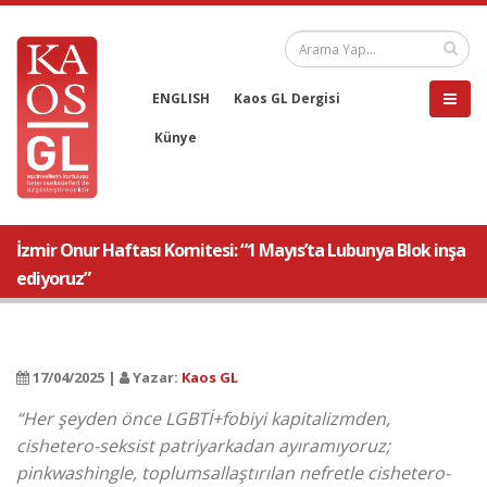
ENGLISH
Kaos GL Dergisi
Künye
İzmir Onur Haftası Komitesi: “1 Mayıs’ta Lubunya Blok inşa
ediyoruz”
17/04/2025 |
Yazar:
Kaos GL
“Her şeyden önce LGBTİ+fobiyi kapitalizmden,
cishetero-seksist patriyarkadan ayıramıyoruz;
pinkwashingle, toplumsallaştırılan nefretle cishetero-