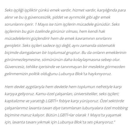
Seks işçiliği işçiliktir çünkü emek vardır, hizmet vardır, karşılığında para
alınır ve bu iş güvencesizlik, şiddet ve ayrımcılık gibi ağır emek
sorunlarını içerir. 1 Mayıs ise tüm işçilerin mücadele günüdür. Seks
işçilerinin bu gün özelinde görünür olması, hem kendi hak
mücadelelerini güçlendirir hem de emek kavramının sınırlarını
genişletir. Seks işçileri sadece işçi değil, aynı zamanda sistematik
biçimde damgalanan bir toplumsal gruptur. Bu da onların emeklerinin
görünmezleşmesine, sömürünün daha kolaylaşmasına sebep olur.
Güvencesiz, tehlike içerisinde ve tanınmayan bir meslekte görmezden
gelinmemizin politik olduğunu Lubunya Blok'ta haykınıyoruz.
Hem devlet aygıtlarıyla hem devletle hem toplumun nefretiyle karşı
karşıya geliyoruz. Kamu-özel çalışanları, üniversiteliler, seks işçileri;
kapitalizme ve yarattığı LGBTİ+ fobiye karşı yürüyoruz. Özel sektörde
çalışanlarımız lavanta tavan diye tanımlanan lubunyalara özel mobbing
biçimine maruz kalıyor. Bütün LGBTİ+lar olarak 1 Mayıs'ta yaşamak
için, lavanta tavanı yıkmak için Lubunya Blok'ta ses çıkarıyoruz.”