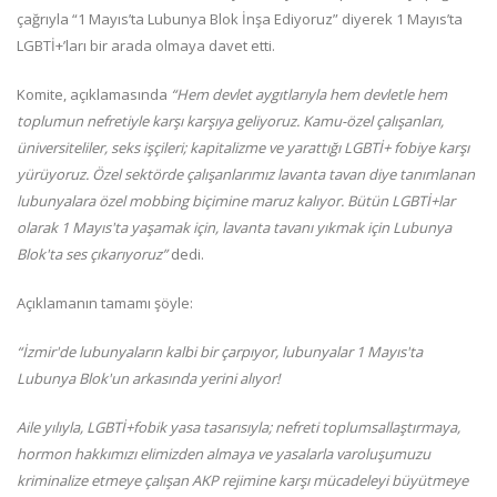
çağrıyla “1 Mayıs’ta Lubunya Blok İnşa Ediyoruz” diyerek 1 Mayıs’ta
LGBTİ+’ları bir arada olmaya davet etti.
Komite, açıklamasında
“Hem devlet aygıtlarıyla hem devletle hem
toplumun nefretiyle karşı karşıya geliyoruz. Kamu-özel çalışanları,
üniversiteliler, seks işçileri; kapitalizme ve yarattığı LGBTİ+ fobiye karşı
yürüyoruz. Özel sektörde çalışanlarımız lavanta tavan diye tanımlanan
lubunyalara özel mobbing biçimine maruz kalıyor. Bütün LGBTİ+lar
olarak 1 Mayıs'ta yaşamak için, lavanta tavanı yıkmak için Lubunya
Blok'ta ses çıkarıyoruz”
dedi.
Açıklamanın tamamı şöyle:
“İzmir'de lubunyaların kalbi bir çarpıyor, lubunyalar 1 Mayıs'ta
Lubunya Blok'un arkasında yerini alıyor!
Aile yılıyla, LGBTİ+fobik yasa tasarısıyla; nefreti toplumsallaştırmaya,
hormon hakkımızı elimizden almaya ve yasalarla varoluşumuzu
kriminalize etmeye çalışan AKP rejimine karşı mücadeleyi büyütmeye