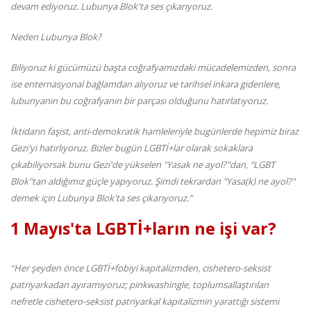
devam ediyoruz. Lubunya Blok'ta ses çıkarıyoruz.
Neden Lubunya Blok?
Biliyoruz ki gücümüzü başta coğrafyamızdaki mücadelemizden, sonra
ise enternasyonal bağlamdan alıyoruz ve tarihsel inkara gidenlere,
lubunyanın bu coğrafyanın bir parçası olduğunu hatırlatıyoruz.
İktidarın faşist, anti-demokratik hamleleriyle bugünlerde hepimiz biraz
Gezi'yi hatırlıyoruz. Bizler bugün LGBTİ+lar olarak sokaklara
çıkabiliyorsak bunu Gezi'de yükselen "Yasak ne ayol?"dan, "LGBT
Blok"tan aldığımız güçle yapıyoruz. Şimdi tekrardan "Yasa(k) ne ayol?"
demek için Lubunya Blok'ta ses çıkarıyoruz.”
1 Mayıs'ta LGBTİ+ların ne işi var?
“Her şeyden önce LGBTİ+fobiyi kapitalizmden, cishetero-seksist
patriyarkadan ayıramıyoruz; pinkwashingle, toplumsallaştırılan
nefretle cishetero-seksist patriyarkal kapitalizmin yarattığı sistemi