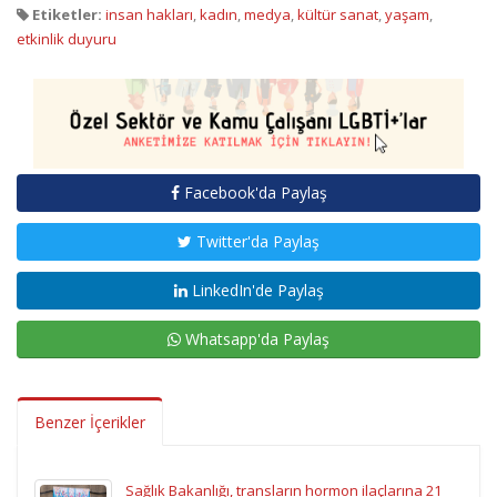
Etiketler:
insan hakları
,
kadın
,
medya
,
kültür sanat
,
yaşam
,
etkinlik duyuru
Facebook'da Paylaş
Twitter'da Paylaş
LinkedIn'de Paylaş
Whatsapp'da Paylaş
Benzer İçerikler
Sağlık Bakanlığı, transların hormon ilaçlarına 21