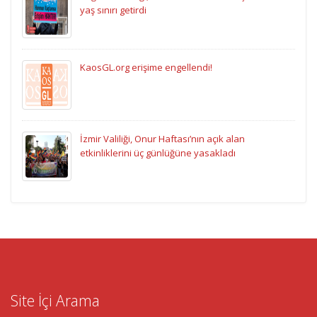
yaş sınırı getirdi
KaosGL.org erişime engellendi!
İzmir Valiliği, Onur Haftası’nın açık alan
etkinliklerini üç günlüğüne yasakladı
Site İçi Arama