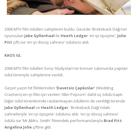
2006 MTV film ödülleri sahiplerini buldu. Gecede 'Brokeback Dağı'nın
oyuncuları
Jake Gyllenhaal
ile
Heath Ledger
'en iyi öpüşme',
Jolie
-
Pitt
çifti ise 'en iyi dövüş sahnesi' ödülünü aldı.
KAOS GL
2006 MTV film ödülleri Sony Stüdyoları'nın konser salonunda yapılan
ödül töreniyle sahiplerine verildi.
Geçen yazın hit filmlerinden
'Davetsiz Çapkınlar'
(Wedding
Crashers) en iyi film için verilen 'Altın Popcorn' dahil üç ödülü kaptı.
Diğer ödül törenlerinde rastlanmayan ödüllerin de verildiği törende
Jake Gyllenhaal
ve
Heath Ledger
, 'Brokeback Dağı'ndaki
sahneleriyle 'en iyi öpüşme' ödülünü aldı. 'en iyi dövüş sahnesi'
ödülü ise 'Mr.&Mrs. Smith' filmindeki performanslarıyla
Brad Pitt
-
Angelina Jolie
çiftine gitti.