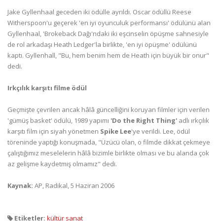
Jake Gyllenhaal geceden iki ödülle ayrıldı. Oscar ödüllü Reese
Witherspoon'u geçerek 'en iyi oyunculuk performansı' ödülünü alan
Gyllenhaal, 'Brokeback Dağı'ndaki iki eşcinselin öpüşme sahnesiyle
de rol arkadaşı Heath Ledger'la birlikte, 'en iyi öpüşme' ödülünü
kaptı. Gyllenhall, "Bu, hem benim hem de Heath için büyük bir onur"
dedi.
Irkçılık karşıtı filme ödül
Geçmişte çevrilen ancak hâlâ güncelliğini koruyan filmler için verilen
'gümüş basket' ödülü, 1989 yapımı
'Do the Right Thing'
adlı ırkçılık
karşıtı film için siyah yönetmen
Spike Lee
'ye verildi. Lee, ödül
töreninde yaptığı konuşmada, "Üzücü olan, o filmde dikkat çekmeye
çalıştığımız meselelerin hâlâ bizimle birlikte olması ve bu alanda çok
az gelişme kaydetmiş olmamız" dedi.
Kaynak:
AP, Radikal, 5 Haziran 2006
Etiketler:
kültür sanat