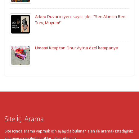
Arkeo Duvar’ın yeni sayısı çıktı: “Sen Altınsın Ben
Tunç Muyum!”
Umami Kitap’tan Onur Ayı’na özel kampanya
Site İçi Arama
Site içinde arama yapmak için aşağıda bulunan alan ile aramak istediğiniz
kelimeyi yazıp ilgili içerikleri görebilirsiniz.