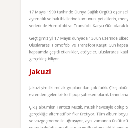
17 Mayıs 1990 tarihinde Dünya Sağlık Örgütü eşcinselliğ
ayrımcılık ve hak ihlallerine kamunun, yetkililerin, medy
yerlerinde Homofobi ve Transfobi Karşıtı Gün olarak k
Geçtiğimiz yıl 17 Mayıs dünyada 130’un üzerinde ülke
Uluslararası Homofobi ve Transfobi Karşıtı Gün kapsa
kapsamda çeşitli etkinlikler, atölyeler, uluslararası k
gerçekleştiriliyor.
Jakuzi
Jakuzi şimdiki müzik gruplarından çok farklı. Çıkış albü
evrenden gelen bir lo-fi pop şaheseri olarak tanımlanab
Çıkış albümleri Fantezi Müzik, müzik hevesiyle dolup ta
gerçekliğe alternatif bir fikir üretiyor. Tüm albüm boy
ve vazgeçmeme ile uğraşıyor, aynı zamanda ürkütücü ve 
ve muhalefeti somutlaştıran ve ilk ortaya çıktıkların