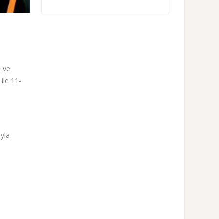
i ve
ile 11-
ıyla