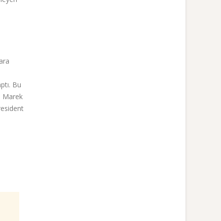
kara
ptı. Bu
, Marek
resident