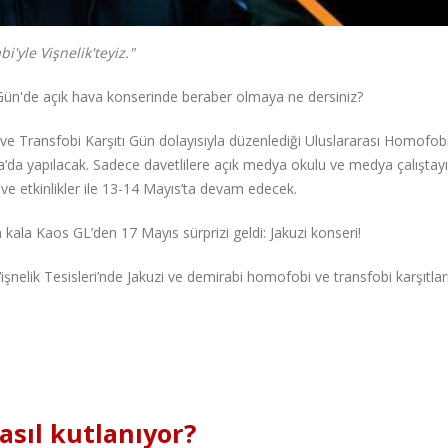
'yle Vişnelik'teyiz."
Gün'de açık hava konserinde beraber olmaya ne dersiniz?
e Transfobi Karşıtı Gün dolayısıyla düzenlediği Uluslararası Homofob
’da yapılacak. Sadece davetlilere açık medya okulu ve medya çalıştayı 
ve etkinlikler ile 13-14 Mayıs’ta devam edecek.
kala Kaos GL’den 17 Mayıs sürprizi geldi: Jakuzi konseri!
lik Tesisleri’nde Jakuzi ve demirabi homofobi ve transfobi karşıtlar
asıl kutlanıyor?