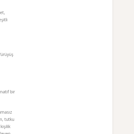
et,
şitli
 Yürüyüş
natif bir
cımasız
m, tutku
işilik
ileyen