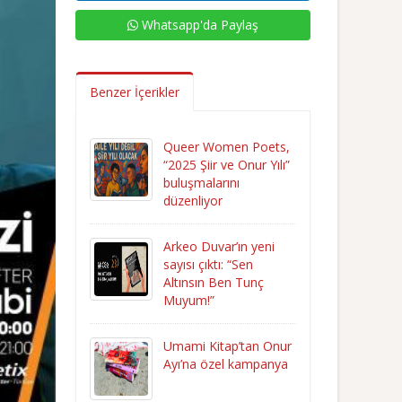
Whatsapp'da Paylaş
Benzer İçerikler
Queer Women Poets,
“2025 Şiir ve Onur Yılı”
buluşmalarını
düzenliyor
Arkeo Duvar’ın yeni
sayısı çıktı: “Sen
Altınsın Ben Tunç
Muyum!”
Umami Kitap’tan Onur
Ayı’na özel kampanya