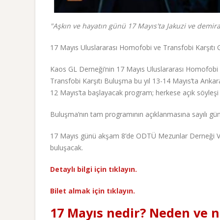
"Aşkın ve hayatın günü 17 Mayıs'ta Jakuzi ve demirabi
17 Mayıs Uluslararası Homofobi ve Transfobi Karşıtı 
Kaos GL Derneği’nin 17 Mayıs Uluslararası Homofobi v
Transfobi Karşıtı Buluşma bu yıl 13-14 Mayıs’ta Ankara
12 Mayıs’ta başlayacak program; herkese açık söyleşi 
Buluşma’nın tam programının açıklanmasına sayılı gün 
17 Mayıs günü akşam 8’de ODTÜ Mezunlar Derneği Vişne
buluşacak.
Detaylı bilgi için tıklayın.
Bilet almak için tıklayın.
17 Mayıs nedir? Neden ve n