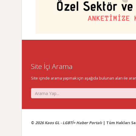
Site İçi Arama
Site içinde arama yapmak için aşağıda bulunan alan ile aramak 
©
2026 Kaos GL - LGBTİ+ Haber Portalı
| Tüm Hakları Sak