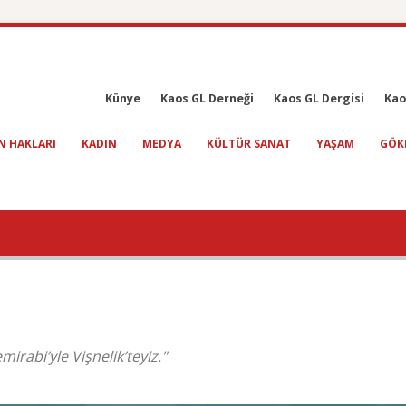
Künye
Kaos GL Derneği
Kaos GL Dergisi
Kao
N HAKLARI
KADIN
MEDYA
KÜLTÜR SANAT
YAŞAM
GÖK
irabi’yle Vişnelik’teyiz."