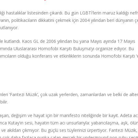
i hastalıklar listesinden çıkardı. Bu gün LGBTİ’lerin maruz kaldığı nefr
anın, politikacıların dikkatini çekmek için 2004 yılından beri dünyanın çe
utlanıyor.
de kutlandı. Kaos GL de 2006 yılından bu yana Mayıs ayında 17 Mayıs
mında Uluslararası Homofobi Karşıtı Buluşma’yı organize ediyor. Bu
atılımcıların olduğu konferans ve etkinliklerin sonunda Homofobi Karşıtı
mleri ‘Fantezi Müzik’, çok uzak yerlerden, zamanlardan ve belki de alter
ilir.
şan, değişim ve hayat için bir manifesto niteliğinde bir kayıt. Adeta a
unca Kutay’ın sesi, hayatın tüm acı unsurlarıyla: yabancılaşma, aşk, ölü
akıldan çıkmıyor. Bu güçlü ses tüylerinizi ürpertiyor. Fantezi Müzik, k
dan çok daha fazlaca punka çalan gerçek bir underground pop ruhu serg