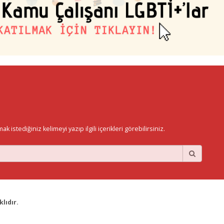
istediğiniz kelimeyi yazıp ilgili içerikleri görebilirsiniz.
lıdır.