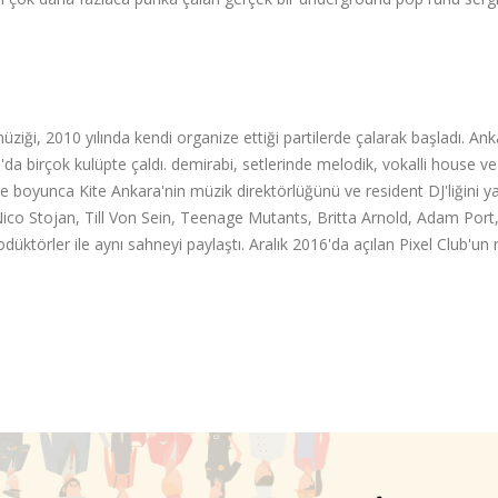
 müziği, 2010 yılında kendi organize ettiği partilerde çalarak başladı. An
a birçok kulüpte çaldı. demirabi, setlerinde melodik, vokalli house ve
e boyunca Kite Ankara'nin müzik direktörlüğünü ve resident DJ'liğini ya
ico Stojan, Till Von Sein, Teenage Mutants, Britta Arnold, Adam Port
ktörler ile aynı sahneyi paylaştı. Aralık 2016'da açılan Pixel Club'un 