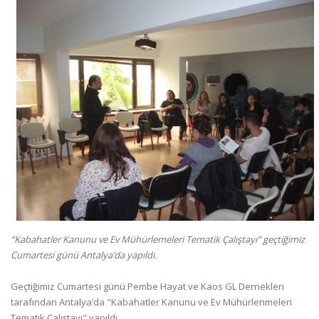
“Kabahatler Kanunu ve Ev Mühürlemeleri Tematik Çalıştayı” geçtiğimiz
Cumartesi günü Antalya’da yapıldı.
Geçtiğimiz Cumartesi günü Pembe Hayat ve Kaos GL Dernekleri
tarafından Antalya’da "Kabahatler Kanunu ve Ev Mühürlenmeleri
Tematik Çalıştayı" yapıldı.