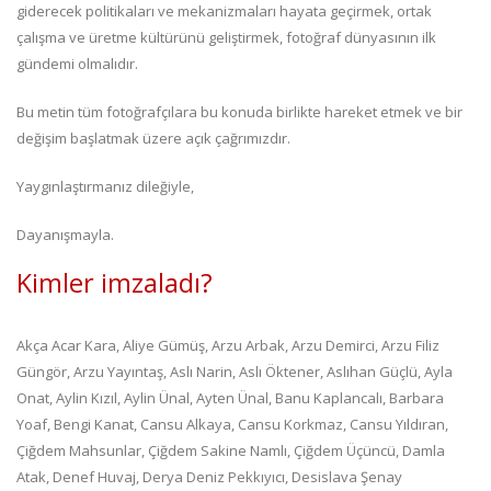
giderecek politikaları ve mekanizmaları hayata geçirmek, ortak
çalışma ve üretme kültürünü geliştirmek, fotoğraf dünyasının ilk
gündemi olmalıdır.
Bu metin tüm fotoğrafçılara bu konuda birlikte hareket etmek ve bir
değişim başlatmak üzere açık çağrımızdır.
Yaygınlaştırmanız dileğiyle,
Dayanışmayla.
Kimler imzaladı?
Akça Acar Kara, Aliye Gümüş, Arzu Arbak, Arzu Demirci, Arzu Filiz
Güngör, Arzu Yayıntaş, Aslı Narin, Aslı Öktener, Aslıhan Güçlü, Ayla
Onat, Aylin Kızıl, Aylin Ünal, Ayten Ünal, Banu Kaplancalı, Barbara
Yoaf, Bengi Kanat, Cansu Alkaya, Cansu Korkmaz, Cansu Yıldıran,
Çiğdem Mahsunlar, Çiğdem Sakine Namlı, Çiğdem Üçüncü, Damla
Atak, Denef Huvaj, Derya Deniz Pekkıyıcı, Desislava Şenay