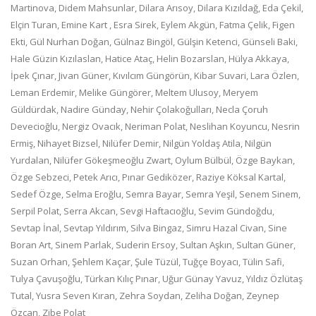
Martinova, Didem Mahsunlar, Dilara Arısoy, Dilara Kızıldağ, Eda Çekil,
Elçin Turan, Emine Kart , Esra Sirek, Eylem Akgün, Fatma Çelik, Figen
Ekti, Gül Nurhan Doğan, Gülnaz Bingöl, Gülşin Ketenci, Günseli Baki,
Hale Güzin Kızılaslan, Hatice Ataç, Helin Bozarslan, Hülya Akkaya,
İpek Çınar, Jivan Güner, Kıvılcım Güngörün, Kibar Suvari, Lara Özlen,
Leman Erdemir, Melike Güngörer, Meltem Ulusoy, Meryem
Güldürdak, Nadire Günday, Nehir Çolakoğulları, Necla Çoruh
Devecioğlu, Nergiz Ovacık, Neriman Polat, Neslihan Koyuncu, Nesrin
Ermiş, Nihayet Bizsel, Nilüfer Demir, Nilgün Yoldaş Atila, Nilgün
Yurdalan, Nilüfer Gökeşmeoğlu Zwart, Oylum Bülbül, Özge Baykan,
Özge Sebzeci, Petek Arıcı, Pınar Gediközer, Raziye Köksal Kartal,
Sedef Özge, Selma Eroğlu, Semra Bayar, Semra Yeşil, Senem Sinem,
Serpil Polat, Serra Akcan, Sevgi Haftacıoğlu, Sevim Gündoğdu,
Sevtap İnal, Sevtap Yıldırım, Silva Bingaz, Simru Hazal Civan, Sine
Boran Art, Sinem Parlak, Suderin Ersoy, Sultan Aşkın, Sultan Güner,
Suzan Orhan, Şehlem Kaçar, Şule Tüzül, Tuğçe Boyacı, Tülin Safi,
Tulya Çavuşoğlu, Türkan Kılıç Pınar, Uğur Günay Yavuz, Yıldız Özlütaş
Tutal, Yusra Seven Kıran, Zehra Soydan, Zeliha Doğan, Zeynep
Özcan, Zibe Polat