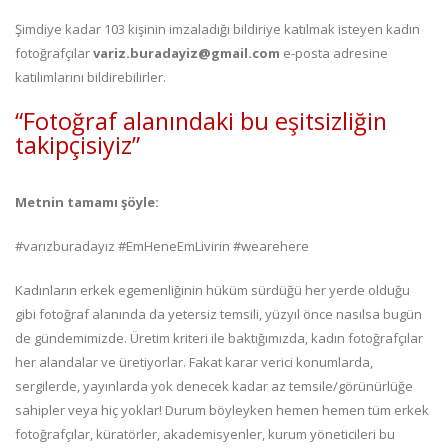
Şimdiye kadar 103 kişinin imzaladığı bildiriye katılmak isteyen kadın
fotoğrafçılar
variz.buradayiz@gmail.com
e-posta adresine
katılımlarını bildirebilirler.
“Fotoğraf alanındaki bu eşitsizliğin
takipçisiyiz”
Metnin tamamı şöyle:
#varızburadayız #EmHeneEmLivirin #wearehere
Kadınların erkek egemenliğinin hüküm sürdüğü her yerde olduğu
gibi fotoğraf alanında da yetersiz temsili, yüzyıl önce nasılsa bugün
de gündemimizde. Üretim kriteri ile baktığımızda, kadın fotoğrafçılar
her alandalar ve üretiyorlar. Fakat karar verici konumlarda,
sergilerde, yayınlarda yok denecek kadar az temsile/görünürlüğe
sahipler veya hiç yoklar! Durum böyleyken hemen hemen tüm erkek
fotoğrafçılar, küratörler, akademisyenler, kurum yöneticileri bu