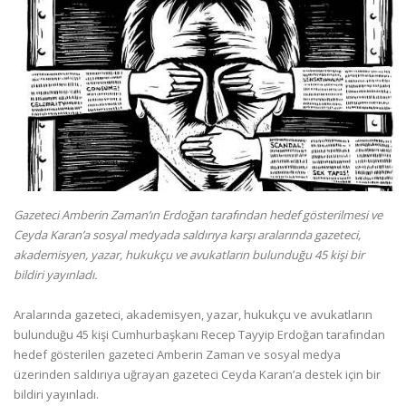
Gazeteci Amberin Zaman’ın Erdoğan tarafından hedef gösterilmesi ve
Ceyda Karan’a sosyal medyada saldırıya karşı aralarında gazeteci,
akademisyen, yazar, hukukçu ve avukatların bulunduğu 45 kişi bir
bildiri yayınladı.
Aralarında gazeteci, akademisyen, yazar, hukukçu ve avukatların
bulunduğu 45 kişi Cumhurbaşkanı Recep Tayyip Erdoğan tarafından
hedef gösterilen gazeteci Amberin Zaman ve sosyal medya
üzerinden saldırıya uğrayan gazeteci Ceyda Karan’a destek için bir
bildiri yayınladı.