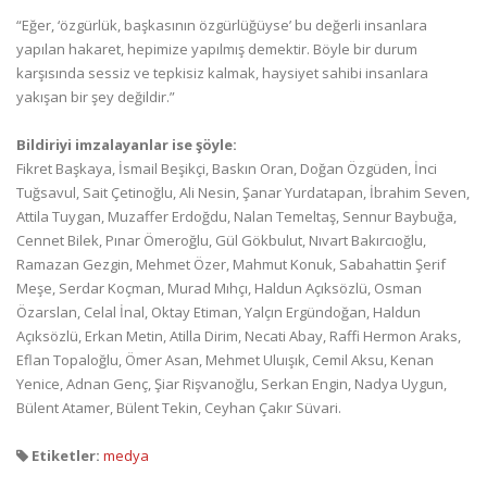
“Eğer, ‘özgürlük, başkasının özgürlüğüyse’ bu değerli insanlara
yapılan hakaret, hepimize yapılmış demektir. Böyle bir durum
karşısında sessiz ve tepkisiz kalmak, haysiyet sahibi insanlara
yakışan bir şey değildir.”
Bildiriyi imzalayanlar ise şöyle:
Fikret Başkaya, İsmail Beşikçi, Baskın Oran, Doğan Özgüden, İnci
Tuğsavul, Sait Çetinoğlu, Ali Nesin, Şanar Yurdatapan, İbrahim Seven,
Attila Tuygan, Muzaffer Erdoğdu, Nalan Temeltaş, Sennur Baybuğa,
Cennet Bilek, Pınar Ömeroğlu, Gül Gökbulut, Nıvart Bakırcıoğlu,
Ramazan Gezgin, Mehmet Özer, Mahmut Konuk, Sabahattin Şerif
Meşe, Serdar Koçman, Murad Mıhçı, Haldun Açıksözlü, Osman
Özarslan, Celal İnal, Oktay Etiman, Yalçın Ergündoğan, Haldun
Açıksözlü, Erkan Metin, Atilla Dirim, Necati Abay, Raffi Hermon Araks,
Eflan Topaloğlu, Ömer Asan, Mehmet Uluışık, Cemil Aksu, Kenan
Yenice, Adnan Genç, Şiar Rişvanoğlu, Serkan Engin, Nadya Uygun,
Bülent Atamer, Bülent Tekin, Ceyhan Çakır Süvari.
Etiketler:
medya