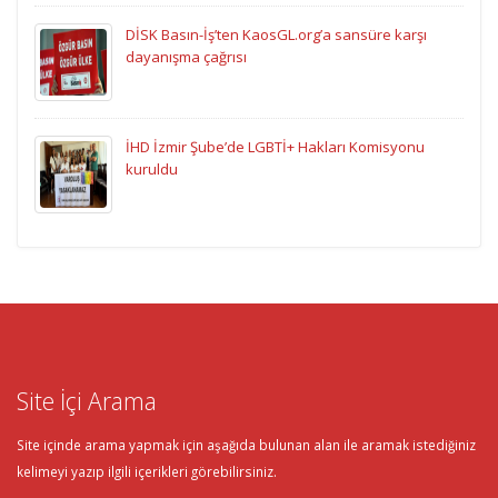
DİSK Basın-İş’ten KaosGL.org’a sansüre karşı
dayanışma çağrısı
İHD İzmir Şube’de LGBTİ+ Hakları Komisyonu
kuruldu
Site İçi Arama
Site içinde arama yapmak için aşağıda bulunan alan ile aramak istediğiniz
kelimeyi yazıp ilgili içerikleri görebilirsiniz.