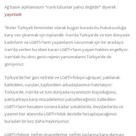
Ağ basın açıklamasını “İranlı lubunlar yalnız değildir!” diyerek
yayınladı
:
“Bizler Türkiyeli feministler olarak bugün burada bu hukuksuzluğa
karşı ses çıkarmak için toplandık. İran’da Türkiye’de ve tüm dünyada
kadınların ve LGBTİ+’ların yaşamlarını savunmak için bir aradayız.
İran’da verilen bu idam kararı LGBTİ+’ların yaşam hakkını engelliyor.
İran’daki bu dinci gerici rejimin yansımalarını Türkiye’de de
görüyoruz.
Türkiye’de her gün nefrete ve LGBTİ+fobiye uğrayan, yakılarak
katledilen, vurulan, kaybedilen arkadaşlarımızı hatırlatıyor;
Türkiye’de, İran’da ve tüm dünyada isyanımızın büyüdüğünü,
patriyarkaya karşı mücadelemizi yükselteceğimizi, katledilen
LGBTİ+’ların hesabını sorana kadar sokaklarda, meydanlarda ve
yaamın her alanında LGBTİ+fobik devletle hesaplaşacağımızı
buradan bir kez daha haykırıyoruz.
LGBTİ+fobiye, nefret cinayetlerine, nefret suçlarına karşı dünyayı