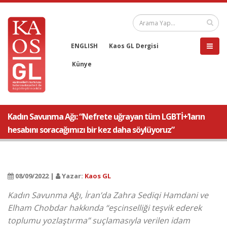
ENGLISH
Kaos GL Dergisi
Künye
Kadın Savunma Ağı: “Nefrete uğrayan tüm LGBTİ+’ların
hesabını soracağımızı bir kez daha söylüyoruz”
08/09/2022 |
Yazar:
Kaos GL
Kadın Savunma Ağı, İran’da Zahra Sediqi Hamdani ve
Elham Chobdar hakkında “eşcinselliği teşvik ederek
toplumu yozlaştırma” suçlamasıyla verilen idam