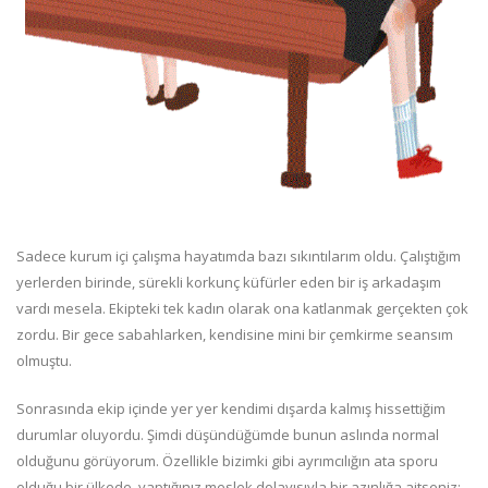
Sadece kurum içi çalışma hayatımda bazı sıkıntılarım oldu. Çalıştığım
yerlerden birinde, sürekli korkunç küfürler eden bir iş arkadaşım
vardı mesela. Ekipteki tek kadın olarak ona katlanmak gerçekten çok
zordu. Bir gece sabahlarken, kendisine mini bir çemkirme seansım
olmuştu.
Sonrasında ekip içinde yer yer kendimi dışarda kalmış hissettiğim
durumlar oluyordu. Şimdi düşündüğümde bunun aslında normal
olduğunu görüyorum. Özellikle bizimki gibi ayrımcılığın ata sporu
olduğu bir ülkede, yaptığınız meslek dolayısıyla bir azınlığa aitseniz;