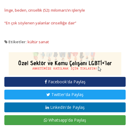
İmge, beden, cinsellik (52): milomars’ın işleriyle
“En çok söylenen yalanlar cinselliğe dair”
Etiketler:
kültür sanat
Facebook'da Paylaş
Twitter'da Paylaş
LinkedIn'de Paylaş
Whatsapp'da Paylaş