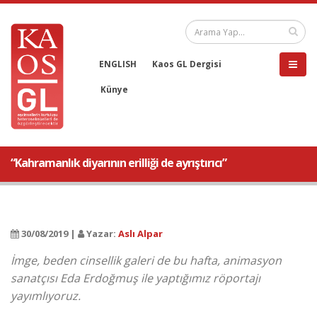
ENGLISH
Kaos GL Dergisi
Künye
“Kahramanlık diyarının erilliği de ayrıştırıcı”
30/08/2019 |
Yazar:
Aslı Alpar
İmge, beden cinsellik galeri de bu hafta, animasyon
sanatçısı Eda Erdoğmuş ile yaptığımız röportajı
yayımlıyoruz.