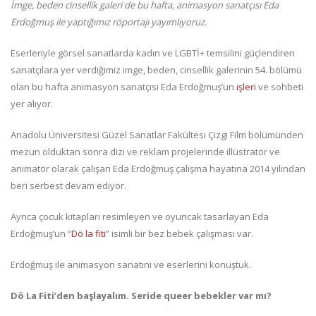
İmge, beden cinsellik galeri de bu hafta, animasyon sanatçısı Eda
Erdoğmuş ile yaptığımız röportajı yayımlıyoruz.
Eserleriyle görsel sanatlarda kadın ve LGBTİ+ temsilini güçlendiren
sanatçılara yer verdiğimiz imge, beden, cinsellik galerinin 54. bölümü
olan bu hafta animasyon sanatçısı Eda Erdoğmuş’un
işleri
ve sohbeti
yer alıyor.
Anadolu Üniversitesi Güzel Sanatlar Fakültesi Çizgi Film bölümünden
mezun olduktan sonra dizi ve reklam projelerinde illüstratör ve
animatör olarak çalışan Eda Erdoğmuş çalışma hayatına 2014 yılından
beri serbest devam ediyor.
Ayrıca çocuk kitapları resimleyen ve oyuncak tasarlayan Eda
Erdoğmuş’un “
Dö la fiti
” isimli bir bez bebek çalışması var.
Erdoğmuş ile animasyon sanatını ve eserlerini konuştuk.
Dö La Fiti’den başlayalım. Seride queer bebekler var mı?