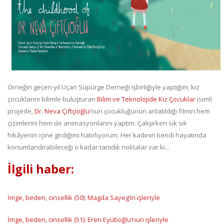
Örneğin geçen yıl Uçan Süpürge Derneği işbirliğiyle yaptığım, kız
çocuklarını bilimle buluşturan
Bilim ve Teknolojide Kız Çocuklar
isimli
projede,
Dr. Neva Çiftçioğlu
’nun çocukluğunun anlatıldığı filmin hem
çizimlerini hem de animasyonlarını yaptım. Çalışırken sık sık
hikâyenin içine girdiğimi hatırlıyorum. Her kadının kendi hayatında
konumlandırabileceği o kadar tanıdık noktalar var ki...
İlgili haber:
İmge, beden, cinsellik (50): Magda Sayeg’in işleriyle
İmge, beden, cinsellik (51): Eren Eyüboğlu’nun işleriyle