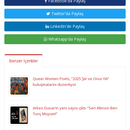
Facebook'da Paylaş
Twitter'da Paylaş
LinkedIn'de Paylaş
Whatsapp'da Paylaş
Benzer İçerikler
Queer Women Poets, “2025 Şiir ve Onur Yılı”
buluşmalarını düzenliyor
Arkeo Duvar’ın yeni sayısı çıktı: “Sen Altınsın Ben
Tunç Muyum!”