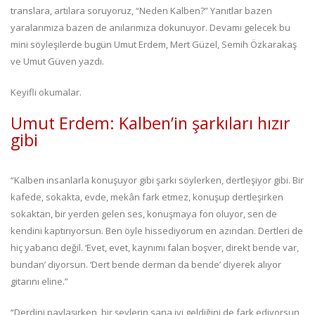
translara, artılara soruyoruz, “Neden Kalben?” Yanıtlar bazen
yaralarımıza bazen de anılarımıza dokunuyor. Devamı gelecek bu
mini söyleşilerde bugün Umut Erdem, Mert Güzel, Semih Özkarakaş
ve Umut Güven yazdı.
Keyifli okumalar.
Umut Erdem: Kalben’in şarkıları hızır
gibi
“Kalben insanlarla konuşuyor gibi şarkı söylerken, dertleşiyor gibi. Bir
kafede, sokakta, evde, mekân fark etmez, konuşup dertleşirken
sokaktan, bir yerden gelen ses, konuşmaya fon oluyor, sen de
kendini kaptırıyorsun. Ben öyle hissediyorum en azından. Dertleri de
hiç yabancı değil. ‘Evet, evet, kaynımı falan boşver, direkt bende var,
bundan’ diyorsun. ‘Dert bende derman da bende’ diyerek alıyor
gitarını eline.”
“Derdini paylaşırken, bir şeylerin sana iyi geldiğini de fark ediyorsun,