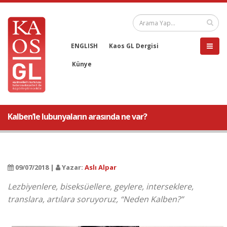
ENGLISH
Kaos GL Dergisi
Künye
Kalben’le lubunyaların arasında ne var?
09/07/2018 |
Yazar:
Aslı Alpar
Lezbiyenlere, biseksüellere, geylere, interseklere,
translara, artılara soruyoruz, “Neden Kalben?”