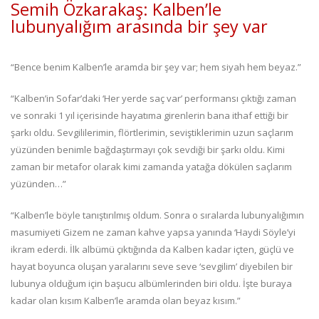
Semih Özkarakaş: Kalben’le
lubunyalığım arasında bir şey var
“Bence benim Kalben’le aramda bir şey var; hem siyah hem beyaz.”
“Kalben’in Sofar’daki ‘Her yerde saç var’ performansı çıktığı zaman
ve sonraki 1 yıl içerisinde hayatıma girenlerin bana ithaf ettiği bir
şarkı oldu. Sevgililerimin, flörtlerimin, seviştiklerimin uzun saçlarım
yüzünden benimle bağdaştırmayı çok sevdiği bir şarkı oldu. Kimi
zaman bir metafor olarak kimi zamanda yatağa dökülen saçlarım
yüzünden…”
“Kalben’le böyle tanıştırılmış oldum. Sonra o sıralarda lubunyalığımın
masumiyeti Gizem ne zaman kahve yapsa yanında ‘Haydi Söyle’yi
ikram ederdi. İlk albümü çıktığında da Kalben kadar içten, güçlü ve
hayat boyunca oluşan yaralarını seve seve ‘sevgilim’ diyebilen bir
lubunya olduğum için başucu albümlerinden biri oldu. İşte buraya
kadar olan kısım Kalben’le aramda olan beyaz kısım.”