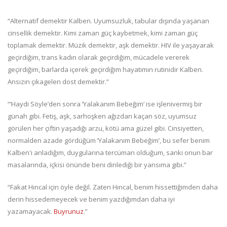
“Alternatif demektir Kalben. Uyumsuzluk, tabular dışında yaşanan
cinsellik demektir. Kimi zaman güç kaybetmek, kimi zaman güç
toplamak demektir. Müzik demektir, aşk demektir. HIV ile yaşayarak
geçirdiğim, trans kadın olarak geçirdiğim, mücadele vererek
geçirdiğim, barlarda içerek geçirdiğim hayatımın rutinidir Kalben.
Ansızın çıkagelen dost demektir.”
“‘Haydi Söyle’den sonra ‘Yalakanım Bebeğim’ ise işlenivermiş bir
günah gibi. Fetiş, aşk, sarhoşken ağızdan kaçan söz, uyumsuz
görülen her çiftin yaşadığı arzu, kötü ama güzel gibi. Cinsiyetten,
normalden azade gördüğüm ‘Yalakanım Bebeğim’, bu sefer benim
Kalben'i anladığım, duygularına tercüman olduğum, sanki onun bar
masalarında, içkisi önünde beni dinlediği bir yansıma gibi.”
“Fakat Hıncal için öyle değil. Zaten Hıncal, benim hissettiğimden daha
derin hissedemeyecek ve benim yazdığımdan daha iyi
yazamayacak.
Buyrunuz
.”