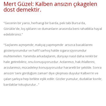
Mert Güzel: Kalben ansızın çıkagelen
dost demektir.
“Gecenin bir yarısı, herhangi bir barda, pek tabi Bursa'da,
Görükle'de, loş ışıkların ve dumanların arasında beni rahatlıkla hayal
edebilirsiniz.”
“Saçlarımı açmışımdır, makyaj yapmışımdır arsızca bacaklarımı
gösteriyorumdur ve hafif sarhoş halde sigara içiyorumdur
muhtemelen. Yanımda arkadaşlarım, dünyayı nasıl daha renkli bir
hale getirebiliriz, onu konuşuyoruzdur. Acılarımızı, hak ihlallerini,
arzularımızı, mücadeleyi konuşuyoruzdur hararetli bir şekilde. Sonra
ansızın ‘seni gördüğüm zaman’ diye çıkışması duyulur Kalben'in ve
çalan şarkıya hep birlikte eşlik edilir. Gözler yumulur, dudaklar kıvrılır,
bardaklar tokuşturulur...”