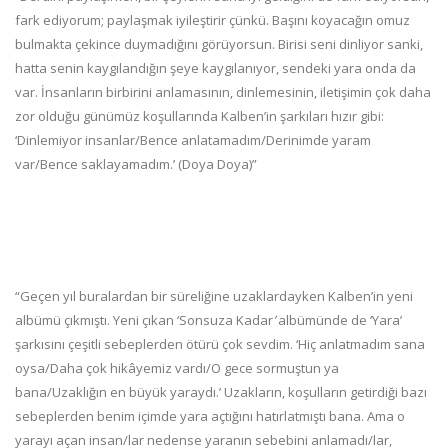
fark ediyorum; paylaşmak iyileştirir çünkü. Başını koyacağın omuz
bulmakta çekince duymadığını görüyorsun. Birisi seni dinliyor sanki,
hatta senin kaygılandığın şeye kaygılanıyor, sendeki yara onda da
var. İnsanların birbirini anlamasının, dinlemesinin, iletişimin çok daha
zor olduğu günümüz koşullarında Kalben’in şarkıları hızır gibi:
‘Dinlemiyor insanlar/Bence anlatamadım/Derinimde yaram
var/Bence saklayamadım.’ (Doya Doya)”
“Geçen yıl buralardan bir süreliğine uzaklardayken Kalben’in yeni
albümü çıkmıştı. Yeni çıkan ‘Sonsuza Kadar
’
albümünde de ‘Yara’
şarkısını çeşitli sebeplerden ötürü çok sevdim. ‘Hiç anlatmadım sana
oysa/Daha çok hikâyemiz vardı/O gece sormuştun ya
bana/Uzaklığın en büyük yaraydı.’ Uzakların, koşulların getirdiği bazı
sebeplerden benim içimde yara açtığını hatırlatmıştı bana. Ama o
yarayı açan insan/lar nedense yaranın sebebini anlamadı/lar,