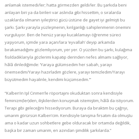
anlamak istemedi/ler; hatta görmezden geldi/ler. Bu şarkıda beni
anlayan biri ya da birileri var aslında gibi hissettim, o sıralarda
uzaklarda olmanın iyileştirici gücü üstüne de gayet iyi gelmişti bu
şarkı. Şarkı yarayla yüzleşmenin, kırılganlığı sahiplenmenin önemini
vurguluyor. Ben de henüz yarayı kucaklamayı öğrenme süreci
yaşıyorum, içimde yara açan/lara ‘eyvallah’ deyip arkamda
bırakamadığımı gözlemliyorum, yer yer. O yüzden bu şarkı, kulağıma
fısıldadıklarıyla gözlerimi kapatıp derinden nefes almamı sağlıyor,
hâlâ dinlediğimde: ‘Yaraya gülümsedim her sabah, yarayı
önemsedim/Yarayı hazırladım gözlere, yarayı temizledim/Yarayı
büyütmedim hayalinle, kendimi küçümsedim.’”
“Kalben’in Işıl Cinmen’le röportajını okuduktan sonra kendisiyle
feminizm(ler)den, ilişkilerden konuşmak istemiştim, hâlâ da istiyorum.
Terapi gibi geleceğini hissediyorum. Buraya da bıraktım bu çağrıyı,
umarım görürsün Kalben’cim. Kendisiyle tanışma fırsatım da olmuştu
ama o kadar uzun sohbetlere gebe olduracak bir ortamda değildik,
başka bir zaman umarım, en azından şimdilik şarkılarda.”