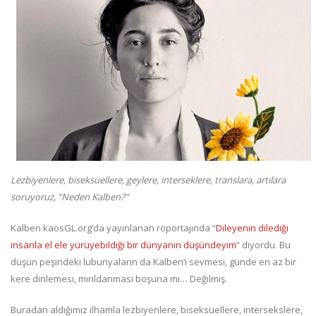
Lezbiyenlere, biseksüellere, geylere, interseklere, translara, artılara
soruyoruz, “Neden Kalben?”
Kalben kaosGL.org’da yayınlanan röportajında “
Dileyenin dilediği
insanla el ele yürüyebildiği bir dünyanın düşündeyim
” diyordu. Bu
düşün peşindeki lubunyaların da Kalben’i sevmesi, günde en az bir
kere dinlemesi, mırıldanması boşuna mı… Değilmiş.
Buradan aldığımız ilhamla lezbiyenlere, biseksüellere, intersekslere,