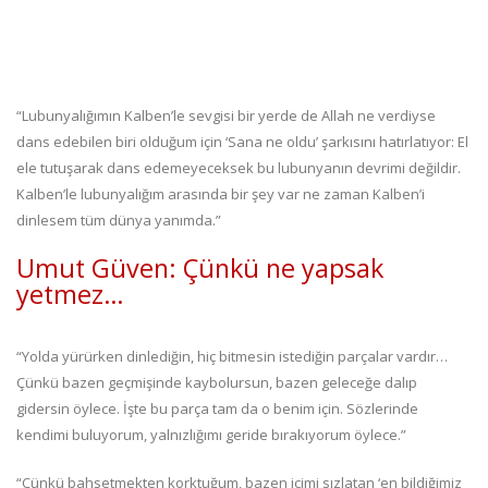
“Lubunyalığımın Kalben’le sevgisi bir yerde de Allah ne verdiyse
dans edebilen biri olduğum için ‘Sana ne oldu’ şarkısını hatırlatıyor: El
ele tutuşarak dans edemeyeceksek bu lubunyanın devrimi değildir.
Kalben’le lubunyalığım arasında bir şey var ne zaman Kalben’i
dinlesem tüm dünya yanımda.”
Umut Güven: Çünkü ne yapsak
yetmez…
“Yolda yürürken dinlediğin, hiç bitmesin istediğin parçalar vardır…
Çünkü bazen geçmişinde kaybolursun, bazen geleceğe dalıp
gidersin öylece. İşte bu parça tam da o benim için. Sözlerinde
kendimi buluyorum, yalnızlığımı geride bırakıyorum öylece.”
“Çünkü bahsetmekten korktuğum, bazen içimi sızlatan ‘en bildiğimiz