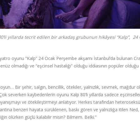
80’li yıllarda tecrit edilen bir arkadaş grubunun hikâyesi “Kalp”, 24 
, tiyatro oyunu “Kalp” 24 Ocak Perşembe akşamı İstanbul’da bulunan Cra
üz olmadığı ve “eşcinsel hastalığı” olduğu iddiasının popüler olduğu 8
yun… Bir şehir, salgın, bencillik, ötekiler, yalnızlık, sevmek, mağdur 
k severken kaybedenlerin oyunu Kalp 80’li yıllarda sadece eşcinselle
 dayanışmayı ve ötekileştirmeyi anlatıyor. Herkes tarafından heteroseksü
antina benzeri hayata sürüklenen, baskı gören ve yalnızlığa itilen Ne
iğin ölürken güçlü kalabilir misin? Bilmem. Belki.”