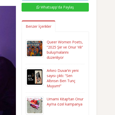
Whatsapp'da Paylaş
Benzer İçerikler
Queer Women Poets,
“2025 Şiir ve Onur Yılı”
buluşmalarını
düzenliyor
Arkeo Duvar’ın yeni
sayısı çıktı: “Sen
Altınsın Ben Tunç
Muyum!”
Umami Kitap’tan Onur
Ayı’na özel kampanya