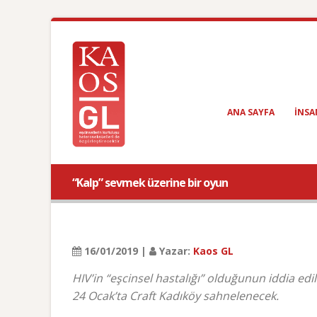
ANA SAYFA
INSA
“Kalp” sevmek üzerine bir oyun
16/01/2019 |
Yazar:
Kaos GL
HIV’in “eşcinsel hastalığı” olduğunun iddia edil
24 Ocak’ta Craft Kadıköy sahnelenecek.