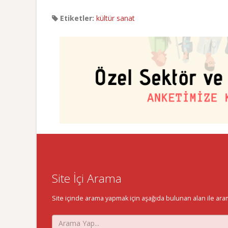
Etiketler:
kültür sanat
Site İçi Arama
Site içinde arama yapmak için aşağıda bulunan alan ile aramak 