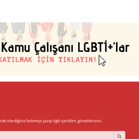
istediğiniz kelimeyi yazıp ilgili içerikleri görebilirsiniz.