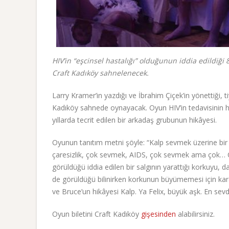
HIV’in “eşcinsel hastalığı” olduğunun iddia edildiği 
Craft Kadıköy sahnelenecek.
Larry Kramer’in yazdığı ve İbrahim Çiçek’in yönettiği
Kadıköy sahnede oynayacak. Oyun HIV’in tedavisinin hen
yıllarda tecrit edilen bir arkadaş grubunun hikâyesi.
Oyunun tanıtım metni şöyle: “Kalp sevmek üzerine bir o
çaresizlik, çok sevmek, AIDS, çok sevmek ama çok… Ço
görüldüğü iddia edilen bir salgının yarattığı korkuyu,
de görüldüğü bilinirken korkunun büyümemesi için kar
ve Bruce’un hikâyesi Kalp. Ya Felix, büyük aşk. En sevd
Oyun biletini Craft Kadıköy
gişesinden
alabilirsiniz.