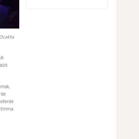
Ocak’ta
ft
0’li
olmak,
rde
ellerde
d, Emma