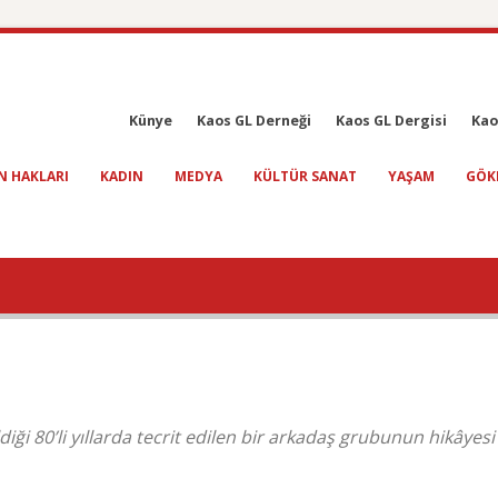
Künye
Kaos GL Derneği
Kaos GL Dergisi
Kao
N HAKLARI
KADIN
MEDYA
KÜLTÜR SANAT
YAŞAM
GÖK
diği 80’li yıllarda tecrit edilen bir arkadaş grubunun hikâyesi