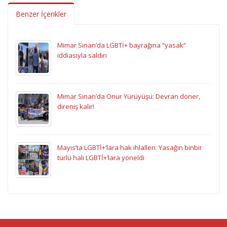
Benzer İçerikler
Mimar Sinan’da LGBTİ+ bayrağına “yasak”
iddiasıyla saldırı
Mimar Sinan’da Onur Yürüyüşü: Devran döner,
direniş kalır!
Mayıs’ta LGBTİ+’lara hak ihlalleri: Yasağın binbir
türlü hali LGBTİ+’lara yöneldi