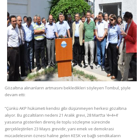
Gözaltına alınanların artmasını bekledikleri söyleyen Tombul, şöyle
devam etti:
“Çünkü AKP hükümeti kendisi gibi düşünmeyen herkesi gözaltına
alıyor. Bu gözaltıların nedeni 21 Aralık grevi, 28 Mart’ta ’4+4+4’
yasasına gösterilen direniş ile toplu sözleşme sürecinde
gerçekleştirilen 23 Mayıs grevidir, yani emek ve demokrasi
mücadelesinin öznesi haline gelen KESK ve bağlı sendikaların