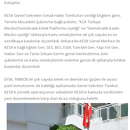
Eskişehir.
KESK Genel Sekreteri İsmail Hakkı Tombul’un verdiği bilgilere göre,
Terörle Mücadele Şubesi’ne bağlı polisler, “KCK Türkiye
Meclisi/Demokratik Emek Platformu üyeliği” ve “Demokratik Kadın
Meclisi üyeliği” iddiasıyla kamu emekçilerine ait çok sayıda ev ve
sendikaya baskınlar düzenledi. Ankara’da KESK Genel Merkezi ile
KESK’e bağlı Eğitim-Sen, SES, BES, ESM, Tüm Bel-Sen, Yapı Yol-Sen,
Haber-Sen ve Tarım Orkam-Sen’in genel merkezlerine, kimi
şubelerine ve kamu emekçilerinin evlerine günün ilk ışıklarıyla birlikte
baskınlar düzenledi.
DİSK, TMMOB ile çok sayıda emek ve demokrasi güçleri ile siyasi
parti temsilcisinin de katıldığı açıklamada Genel Sekreter Tombul,
KESK’e yönelik operasyonun sebebinin KESK’in kamuda sürdürülen
yeni düzenlemelere karşı olan itirazı olduğunu belirtti.