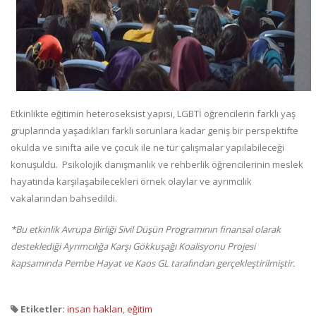
Etkinlikte eğitimin heteroseksist yapısı, LGBTİ öğrencilerin farklı yaş
gruplarında yaşadıkları farklı sorunlara kadar geniş bir perspektifte
okulda ve sınıfta aile ve çocuk ile ne tür çalışmalar yapılabileceği
konuşuldu. Psikolojik danışmanlık ve rehberlik öğrencilerinin meslek
hayatında karşılaşabilecekleri örnek olaylar ve ayrımcılık
vakalarından bahsedildi.
*Bu etkinlik Avrupa Birliği Sivil Düşün Programının finansal olarak
desteklediği Ayrımcılığa Karşı Gökkuşağı Koalisyonu Projesi
kapsamında Pembe Hayat ve Kaos GL tarafından gerçekleştirilmiştir.
Etiketler:
insan hakları
,
eğitim