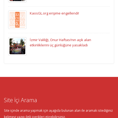
KaosGL.org erişime engellendi!
İzmir Valiliği, Onur Haftası’nın açık alan
etkinliklerini üç günlüğüne yasakladı
Site İçi Arama
Site içinde arama yapmak için aşağıda bulunan alan ile aramak istediğiniz
kelimeyi yazıp ilgili içerikleri görebilirsiniz.