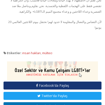
نحن نعلم أن الاضطهاد لا يهدد حياتنا ومجالات حياتنا فحسب، وأن الكراهية لا
تقتضي فقط على الهجمات اللفظية والجسدية. نحن نقاوم ونناضل معًا ضد
العنصرية وعداء اللاجئين و وعداء مجتمع الميم الـLGBTI+ والكراهية.
لأن التضامن والنضال والمقاومة لا حدود لهم! نحتفل بيوم اللاجئين العالمي 20
يونيو!
Etiketler:
insan hakları
,
mülteci
Facebook'da Paylaş
Twitter'da Paylaş