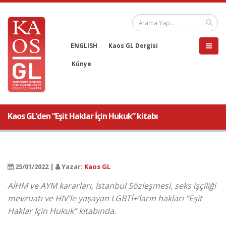
ENGLISH
Kaos GL Dergisi
Künye
Kaos GL’den “Eşit Haklar İçin Hukuk” kitabı
25/01/2022 |
Yazar:
Kaos GL
AİHM ve AYM kararları, İstanbul Sözleşmesi, seks işçiliği
mevzuatı ve HIV’le yaşayan LGBTİ+’ların hakları “Eşit
Haklar İçin Hukuk” kitabında.