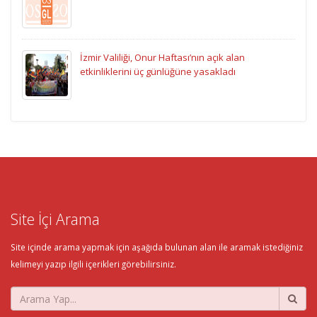
İzmir Valiliği, Onur Haftası’nın açık alan
etkinliklerini üç günlüğüne yasakladı
Site İçi Arama
Site içinde arama yapmak için aşağıda bulunan alan ile aramak istediğiniz
kelimeyi yazıp ilgili içerikleri görebilirsiniz.