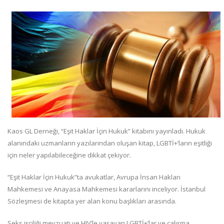
Kaos GL Derneği, “Eşit Haklar İçin Hukuk” kitabını yayınladı. Hukuk
alanındaki uzmanların yazılarından oluşan kitap, LGBTİ+’ların eşitliği
için neler yapılabileceğine dikkat çekiyor.
“Eşit Haklar İçin Hukuk”ta avukatlar, Avrupa İnsan Hakları
Mahkemesi ve Anayasa Mahkemesi kararlarını inceliyor. İstanbul
Sözleşmesi de kitapta yer alan konu başlıkları arasında.
Seks işçiliği mevzuatı ve HIV’le yaşayan LGBTİ+’lar ve çalışma