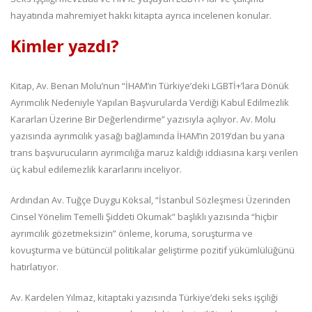
hayatında mahremiyet hakkı kitapta ayrıca incelenen konular.
Kimler yazdı?
Kitap, Av. Benan Molu’nun “İHAM’ın Türkiye’deki LGBTİ+’lara Dönük
Ayrımcılık Nedeniyle Yapılan Başvurularda Verdiği Kabul Edilmezlik
Kararları Üzerine Bir Değerlendirme” yazısıyla açılıyor. Av. Molu
yazısında ayrımcılık yasağı bağlamında İHAM’ın 2019’dan bu yana
trans başvurucuların ayrımcılığa maruz kaldığı iddiasına karşı verilen
üç kabul edilemezlik kararlarını inceliyor.
Ardından Av. Tuğçe Duygu Köksal, “İstanbul Sözleşmesi Üzerinden
Cinsel Yönelim Temelli Şiddeti Okumak” başlıklı yazısında “hiçbir
ayrımcılık gözetmeksizin” önleme, koruma, soruşturma ve
kovuşturma ve bütüncül politikalar geliştirme pozitif yükümlülüğünü
hatırlatıyor.
Av. Kardelen Yılmaz, kitaptaki yazısında Türkiye’deki seks işçiliği