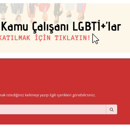
istediğiniz kelimeyi yazıp ilgili içerikleri görebilirsiniz.