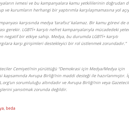
nyaların ivmesi ve bu kampanyalara kamu yetkililerinin doğrudan d
p ve kurumların herhangi bir yaptırımla karşılaşmamasına yol açıy
mpanyası karşısında medya ‘tarafsız’ kalamaz. Bir kamu görevi de o
ası gerekir. LGBTİ+ karşıtı nefret kampanyalarıyla mücadedeki yeter
ren negatif bir etkiye sahip. Medya, bu durumda LGBTİ+ karşıtı
ara karşı girişimleri destekleyici bir rol üstlenmek zorundadır.”
teciler Cemiyeti’nin yürüttüğü “Demokrasi için Medya/Medya için
i kapsamında Avrupa Birliği’nin maddi desteği ile hazırlanmıştır. İ
org’un sorumluluğu altındadır ve Avrupa Birliği’nin veya Gazeteci
şlerini yansıtmak zorunda değildir.
ya
,
beda