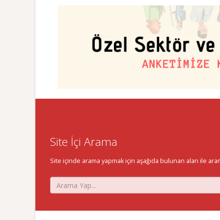
Site İçi Arama
Site içinde arama yapmak için aşağıda bulunan alan ile aramak 