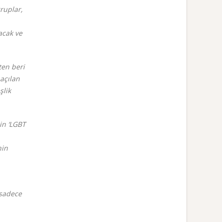
ruplar,
acak ve
ten beri
açılan
şlik
nin ‘LGBT
nin
 sadece