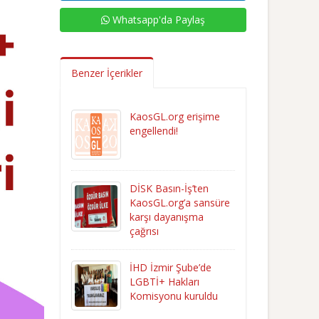
Whatsapp'da Paylaş
Benzer İçerikler
KaosGL.org erişime
engellendi!
DİSK Basın-İş’ten
KaosGL.org’a sansüre
karşı dayanışma
çağrısı
İHD İzmir Şube’de
LGBTİ+ Hakları
Komisyonu kuruldu