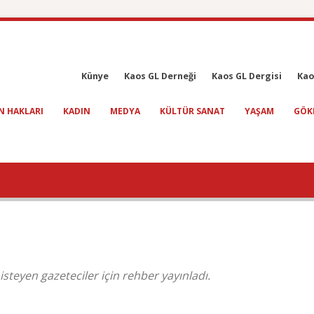
Künye
Kaos GL Derneği
Kaos GL Dergisi
Kao
N HAKLARI
KADIN
MEDYA
KÜLTÜR SANAT
YAŞAM
GÖK
isteyen gazeteciler için rehber yayınladı.