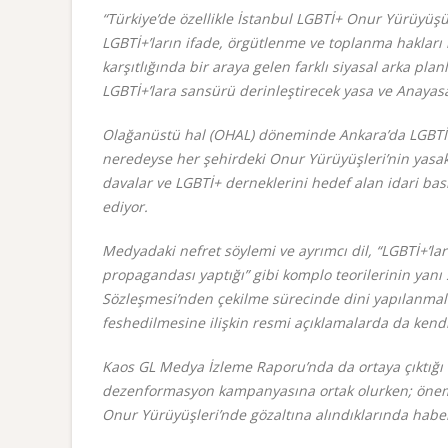
“
Türkiye’de özellikle İstanbul LGBTİ+ Onur Yürüyüşü’
LGBTİ+’ların ifade, örgütlenme ve toplanma hakları 
karşıtlığında bir araya gelen farklı siyasal arka pl
LGBTİ+’lara sansürü derinleştirecek yasa ve Anayasa 
Olağanüstü hal (OHAL) döneminde Ankara’da LGBTİ+ t
neredeyse her şehirdeki Onur Yürüyüşleri’nin yasak
davalar ve LGBTİ+ derneklerini hedef alan idari b
ediyor.
Medyadaki nefret söylemi ve ayrımcı dil, “LGBTİ+’ları
propagandası yaptığı” gibi komplo teorilerinin yanı 
Sözleşmesi’nden çekilme sürecinde dini yapılanmal
feshedilmesine ilişkin resmi açıklamalarda da ken
Kaos GL Medya İzleme Raporu’nda da ortaya çıktığı
dezenformasyon kampanyasına ortak olurken; öneml
Onur Yürüyüşleri’nde gözaltına alındıklarında habe