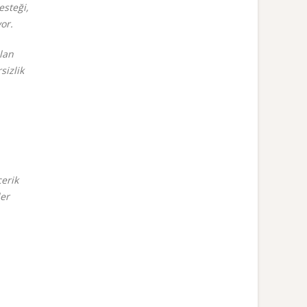
esteği,
or.
lan
sizlik
çerik
ler