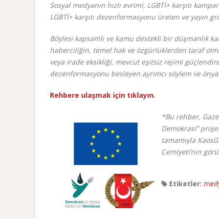
Sosyal medyanın hızlı evrimi, LGBTİ+ karşıtı kampa
LGBTİ+ karşıtı dezenformasyonu üreten ve yayın gru
Böylesi kapsamlı ve kamu destekli bir düşmanlık ka
haberciliğin, temel hak ve özgürlüklerden taraf olm
veya irade eksikliği, mevcut eşitsiz rejimi güçlendi
dezenformasyonu besleyen ayrımcı söylem ve önyargıl
Rehbere ulaşmak için tıklayın.
*
Bu rehber, Gaze
Demokrasi” projes
tamamıyla KaosGL.
Cemiyeti’nin görü
Etiketler:
med