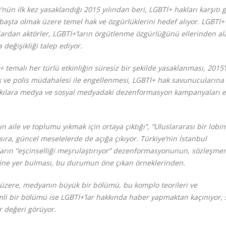
nün ilk kez yasaklandığı 2015 yılından beri, LGBTİ+ hakları karşıtı g
başta olmak üzere temel hak ve özgürlüklerini hedef alıyor. LGBTİ+
anlardan aktörler, LGBTİ+’ların örgütlenme özgürlüğünü ellerinden al
değişikliği talep ediyor.
emalı her türlü etkinliğin süresiz bir şekilde yasaklanması, 2015’
 ve polis müdahalesi ile engellenmesi, LGBTİ+ hak savunucularına 
askılara medya ve sosyal medyadaki dezenformasyon kampanyaları e
n aile ve toplumu yıkmak için ortaya çıktığı”, “Uluslararası bir lobi
sıra, güncel meselelerde de açığa çıkıyor. Türkiye’nin İstanbul
arın “eşcinselliği meşrulaştırıyor” dezenformasyonunun, sözleşme
dine yer bulması, bu durumun öne çıkan örneklerinden.
 üzere, medyanın büyük bir bölümü, bu komplo teorileri ve
i bir bölümü ise LGBTİ+’lar hakkında haber yapmaktan kaçınıyor,
r değeri görüyor.