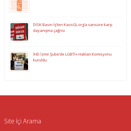
DİSK Basın-İş’ten KaosGL.org’a sansüre karşı
dayanışma çağrısı
İHD İzmir Şube’de LGBTİ+ Hakları Komisyonu
kuruldu
Site İçi Arama