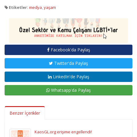
Etiketler:
medya
,
yaşam
Facebook'da Paylaş
Twitter'da Paylaş
LinkedIn'de Paylaş
Whatsapp'da Paylaş
Benzer İçerikler
KaosGL.org erişime engellendi!