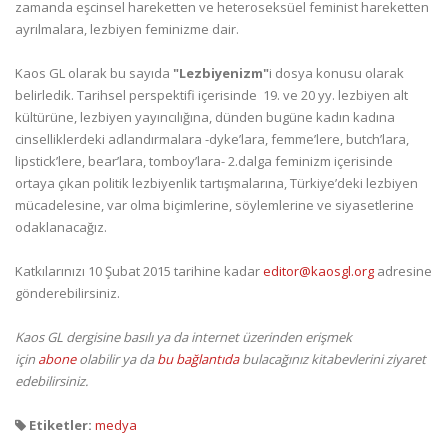
zamanda eşcinsel hareketten ve heteroseksüel feminist hareketten
ayrılmalara, lezbiyen feminizme dair.
Kaos GL olarak bu sayıda
"Lezbiyenizm"
i dosya konusu olarak
belirledik. Tarihsel perspektifi içerisinde 19. ve 20 yy. lezbiyen alt
kültürüne, lezbiyen yayıncılığına, dünden bugüne kadın kadına
cinselliklerdeki adlandırmalara -dyke’lara, femme’lere, butch’lara,
lipstick’lere, bear’lara, tomboy’lara- 2.dalga feminizm içerisinde
ortaya çıkan politik lezbiyenlik tartışmalarına, Türkiye’deki lezbiyen
mücadelesine, var olma biçimlerine, söylemlerine ve siyasetlerine
odaklanacağız.
Katkılarınızı 10 Şubat 2015 tarihine kadar
editor@kaosgl.org
adresine
gönderebilirsiniz.
Kaos GL dergisine basılı ya da internet üzerinden erişmek
için
abone
olabilir ya da
bu bağlantıda
bulacağınız kitabevlerini ziyaret
edebilirsiniz.
Etiketler:
medya