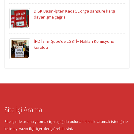
DİSK Basın-İş’ten KaosGL.org’a sansüre karşı
dayanışma çağrısı
İHD İzmir Şube’de LGBTİ+ Hakları Komisyonu
kuruldu
Site İçi Arama
Site içinde arama yapmak için aşağıda bulunan alan ile aramak istediğiniz
kelimeyi yazıp ilgili içerikleri görebilirsiniz.