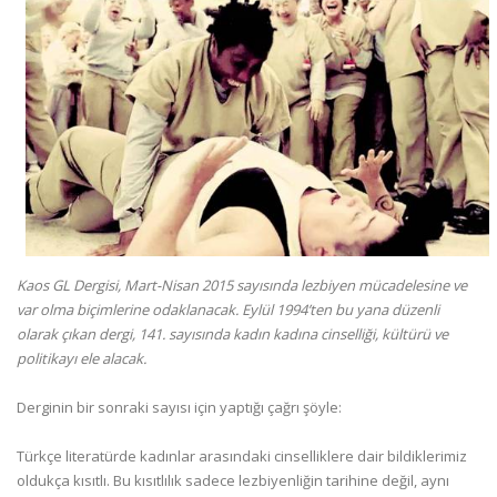
Kaos GL Dergisi, Mart-Nisan 2015 sayısında lezbiyen mücadelesine ve
var olma biçimlerine odaklanacak. Eylül 1994’ten bu yana düzenli
olarak çıkan dergi, 141. sayısında kadın kadına cinselliği, kültürü ve
politikayı ele alacak.
Derginin bir sonraki sayısı için yaptığı çağrı şöyle:
Türkçe literatürde kadınlar arasındaki cinselliklere dair bildiklerimiz
oldukça kısıtlı. Bu kısıtlılık sadece lezbiyenliğin tarihine değil, aynı