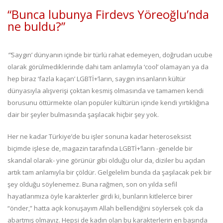
“Bunca lubunya Firdevs Yöreoğlu’nda
ne buldu?”
“‘
Saygın’ dünyanın içinde bir türlü rahat edemeyen, doğrudan ucube
olarak görülmediklerinde dahi tam anlamıyla ‘cool’ olamayan ya da
hep biraz ‘fazla kaçan’ LGBTİ+’ların, saygın insanların kültür
dünyasıyla alışverişi çoktan kesmiş olmasında ve tamamen kendi
borusunu öttürmekte olan popüler kültürün içinde kendi yırtıklığına
dair bir şeyler bulmasında şaşılacak hiçbir şey yok.
Her ne kadar Türkiye’de bu işler sonuna kadar heteroseksist
biçimde işlese de, magazin tarafında LGBTİ+’ların -genelde bir
skandal olarak- yine görünür gibi olduğu olur da, diziler bu açıdan
artık tam anlamıyla bir çöldür. Gelgelelim bunda da şaşılacak pek bir
şey olduğu söylenemez. Buna rağmen, son on yılda sefil
hayatlarımıza öyle karakterler girdi ki, bunların kitlelerce birer
“önder,” hatta açık konuşayım Allah bellendiğini söylersek çok da
abartmış olmayız. Hepsi de kadın olan bu karakterlerin en başında