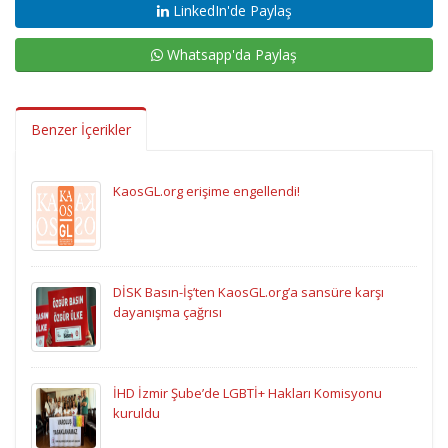
LinkedIn'de Paylaş
Whatsapp'da Paylaş
Benzer İçerikler
KaosGL.org erişime engellendi!
DİSK Basın-İş’ten KaosGL.org’a sansüre karşı
dayanışma çağrısı
İHD İzmir Şube’de LGBTİ+ Hakları Komisyonu
kuruldu