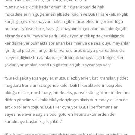
“Sansür ve sıkıcılık kadar önemli bir diğer etken de hak
mücadelelerinin güçlenmesi elbette. Kadın ve LGBTİ hareketi, ırkçılık
karşıtlığı, çevre ve hayvan hakları gibi mücadelelerin görünürlüğü
artıp sesi yükseldikçe, karşılığını hayatın birçok alanında olduğu gibi
ekranda da bulmaya başladı. Televizyonun tek tip/tek sesliliğinde
kendisine yer bulmakta zorlanan kesimler ya da sesi duyulmayanlar
için dijital platformlar çölde bir vaha olarak ortaya çıktı. Sadece dizi
izleyebildiğimiz bu alanlarda şimdi birçok konuyla ilgili belgeseller,
şovlar, yarışmalar, stand up gösterileri gibi sayısız şey var.”
“Sürekli şaka yapan geyler, mutsuz lezbiyenler, katil translar, şiddet
mağduru translar hızla geride kaldı. LGBTİ karakterlerin başrolde
olduğu diziler, non binary, interkseks, panseksüel gibi her telden her
dilden yönelim ve kimlik hikâyeleriyle çevrilmiş durumdayız. Hem de
artık o rollerin çoğunu LGBTİ’ler oynuyor. LGBTİ performansları
sayesinde evine sayısız ödül götüren hetero aktörlerden de
kurtulmaya başladık çok şükür.”
“Bizi kendilerine düşman etmek istemeyen bu platformlar için bizler