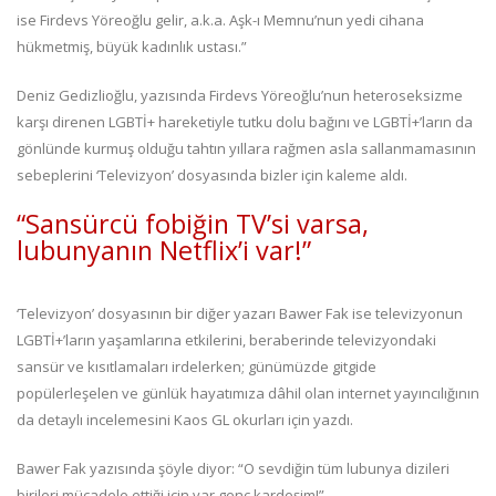
ise Firdevs Yöreoğlu gelir, a.k.a. Aşk-ı Memnu’nun yedi cihana
hükmetmiş, büyük kadınlık ustası.”
Deniz Gedizlioğlu, yazısında Firdevs Yöreoğlu’nun heteroseksizme
karşı direnen LGBTİ+ hareketiyle tutku dolu bağını ve LGBTİ+’ların da
gönlünde kurmuş olduğu tahtın yıllara rağmen asla sallanmamasının
sebeplerini ‘Televizyon’ dosyasında bizler için kaleme aldı.
“Sansürcü fobiğin TV’si varsa,
lubunyanın Netflix’i var!”
‘Televizyon’ dosyasının bir diğer yazarı Bawer Fak ise televizyonun
LGBTİ+’ların yaşamlarına etkilerini, beraberinde televizyondaki
sansür ve kısıtlamaları irdelerken; günümüzde gitgide
popülerleşelen ve günlük hayatımıza dâhil olan internet yayıncılığının
da detaylı incelemesini Kaos GL okurları için yazdı.
Bawer Fak yazısında şöyle diyor: “O sevdiğin tüm lubunya dizileri
birileri mücadele ettiği için var genç kardeşim!”