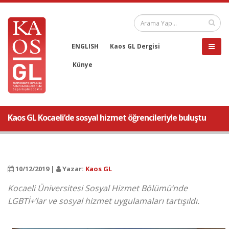
ENGLISH
Kaos GL Dergisi
Künye
Kaos GL Kocaeli’de sosyal hizmet öğrencileriyle buluştu
10/12/2019 |
Yazar:
Kaos GL
Kocaeli Üniversitesi Sosyal Hizmet Bölümü’nde
LGBTİ+’lar ve sosyal hizmet uygulamaları tartışıldı.