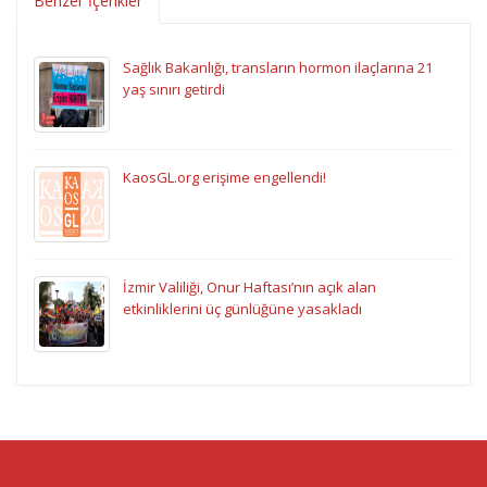
Benzer İçerikler
Sağlık Bakanlığı, transların hormon ilaçlarına 21
yaş sınırı getirdi
KaosGL.org erişime engellendi!
İzmir Valiliği, Onur Haftası’nın açık alan
etkinliklerini üç günlüğüne yasakladı