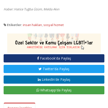
Haber: Hatice Tuğba Üzüm, Melda Akın
Etiketler:
insan hakları
,
sosyal hizmet
Facebook'da Paylaş
Twitter'da Paylaş
LinkedIn'de Paylaş
Whatsapp'da Paylaş