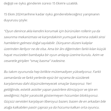
değişti ve öykü gönderim süresi 15 Ekim’e uzatıldı.
15 Ekim 2024 tarihine kadar öykü gönderebileceğiniz yarışmanın
duyurusu şöyle:
“Oyun denince akla kendini korumak için bürünülen rollerin ya da
savunma mekanizması ve karşındakinin yumuşak karnına odaklı sinsi
hamlelerin gelmesi doğal sayılabilir. Dünyanın düzeni kalıplar
üzerinden ilerliyor ne de olsa. Ama bir ânı diğerinden farklı kılan küçük
hayat mucizeleri bambaşka bir oyun anlayışı üzerine kurulu. Azim ve
cesaretle girişilen “smaç basma” iradesine.
Bu takım oyununda hep birlikte mütemadiyen yükseliyoruz. Farklı
zamanlarda ve farklı yerlerde eşsiz bir sıçrama ile süzülerek
karşılanması dahi düşünülemeyecek smaçlar basıyoruz. Yeri
geldiğinde, estetik asistler yapan pasörlere dönüşüyor ve işte en
sevdiğimiz; hiçbir yaratıcılık göstermeyen hücumları blokluyoruz.
Güçsüz servisleri karşılayan liberoyuz bazen; bazen de en arkadan bile
atağa kalkabilen pasör çaprazı ya da hücuma kalkan orta oyuncu.