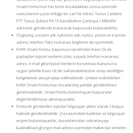
Onam Formu’nun her birini imzaladıktan sonra üzerinde
rumuzlarının yazılı olduğu bir zarf ile Adres: Tunus Caddesi
PTT Tunus Şubesi PK:12 Kavaklıdere Çankaya / ANKARA
adresine gönderide bulunarak başvuruda bulunabilirler.
Özgeçmiş, yazarın adı, öykünün adı, rumuz, posta ve e-posta
adresi, telefon/ faks numarası bilgilerini de içermelidir.
KVKK Onam Formu, başvurucu tarafından Kaos GL ile
paylaşılan kişisel verilerin (isim, soyadı, telefon numarası,
adres, e-mail gibi) Kişisel Verilerin Korunması Kanunu’na
uygun şekilde Kaos GL’de saklanabilmesine onay verildiğini
belgelemek amaçlı talep edilmektedir. Linkten indirilebilen
KVKK Onam Formu’nun imzalanmış şekilde gönderilmesi
gerekmektedir. Onam Formu bulunmayan başvurular
değerlendirmeye alınmayacaktır.
Posta ile gönderilen öyküler bilgisayar çıktısı olarak 2 kopya
halinde gönderilmelidir. (Cezaevindeki kadınlar ve bilgisayar
erişimi bulunmayanlar, durumlarından sekretaryayı
kadin@kaosgl.org e-mail adresi üzerinden haberdar etmeleri