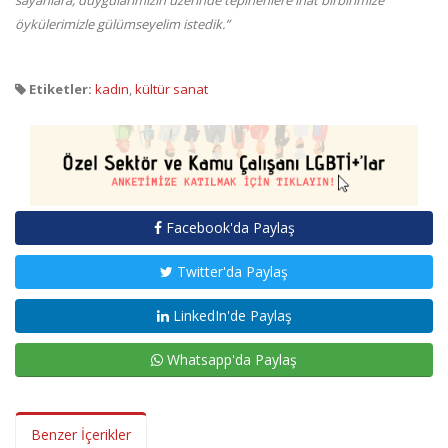
öykülerimizle gülümseyelim istedik.”
Etiketler:
kadın
,
kültür sanat
Facebook'da Paylaş
Twitter'da Paylaş
LinkedIn'de Paylaş
Whatsapp'da Paylaş
Benzer İçerikler