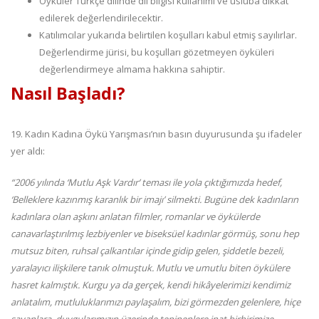
Öyküler Türkçe dilinde dil bilgisi kullanımı ve üsluba dikkat
edilerek değerlendirilecektir.
Katılımcılar yukarıda belirtilen koşulları kabul etmiş sayılırlar.
Değerlendirme jürisi, bu koşulları gözetmeyen öyküleri
değerlendirmeye almama hakkına sahiptir.
Nasıl Başladı?
19. Kadın Kadına Öykü Yarışması’nın basın duyurusunda şu ifadeler
yer aldı:
“2006 yılında ‘Mutlu Aşk Vardır’ teması ile yola çıktığımızda hedef,
‘Belleklere kazınmış karanlık bir imajı’ silmekti. Bugüne dek kadınların
kadınlara olan aşkını anlatan filmler, romanlar ve öykülerde
canavarlaştırılmış lezbiyenler ve biseksüel kadınlar görmüş, sonu hep
mutsuz biten, ruhsal çalkantılar içinde gidip gelen, şiddetle bezeli,
yaralayıcı ilişkilere tanık olmuştuk. Mutlu ve umutlu biten öykülere
hasret kalmıştık. Kurgu ya da gerçek, kendi hikâyelerimizi kendimiz
anlatalım, mutluluklarımızı paylaşalım, bizi görmezden gelenlere, hiçe
sayanlara, duygularımızın üzerinde tepinenlere inat birbirimize