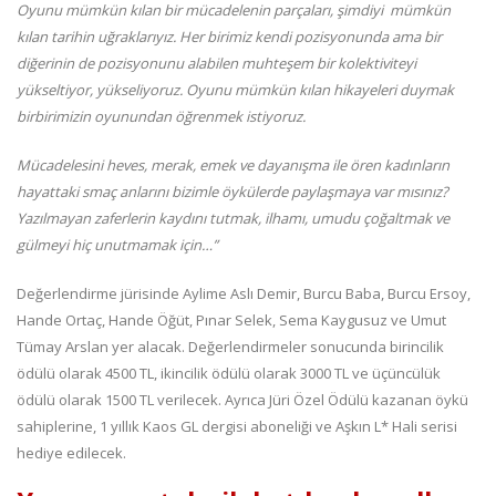
Oyunu mümkün kılan bir mücadelenin parçaları, şimdiyi mümkün
kılan tarihin uğraklarıyız. Her birimiz kendi pozisyonunda ama bir
diğerinin de pozisyonunu alabilen muhteşem bir kolektiviteyi
yükseltiyor, yükseliyoruz. Oyunu mümkün kılan hikayeleri duymak
birbirimizin oyunundan öğrenmek istiyoruz.
Mücadelesini heves, merak, emek ve dayanışma ile ören kadınların
hayattaki smaç anlarını bizimle öykülerde paylaşmaya var mısınız?
Yazılmayan zaferlerin kaydını tutmak, ilhamı, umudu çoğaltmak ve
gülmeyi hiç unutmamak için…”
Değerlendirme jürisinde Aylime Aslı Demir, Burcu Baba, Burcu Ersoy,
Hande Ortaç, Hande Öğüt, Pınar Selek, Sema Kaygusuz ve Umut
Tümay Arslan yer alacak. Değerlendirmeler sonucunda birincilik
ödülü olarak 4500 TL, ikincilik ödülü olarak 3000 TL ve üçüncülük
ödülü olarak 1500 TL verilecek. Ayrıca Jüri Özel Ödülü kazanan öykü
sahiplerine, 1 yıllık Kaos GL dergisi aboneliği ve Aşkın L* Hali serisi
hediye edilecek.