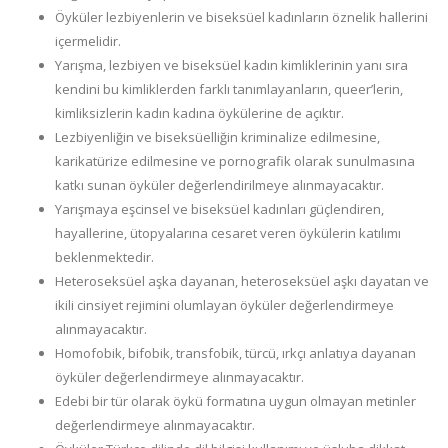
Öyküler lezbiyenlerin ve biseksüel kadınların öznelik hallerini
içermelidir.
Yarışma, lezbiyen ve biseksüel kadın kimliklerinin yanı sıra
kendini bu kimliklerden farklı tanımlayanların, queer’lerin,
kimliksizlerin kadın kadına öykülerine de açıktır.
Lezbiyenliğin ve biseksüelliğin kriminalize edilmesine,
karikatürize edilmesine ve pornografik olarak sunulmasına
katkı sunan öyküler değerlendirilmeye alınmayacaktır.
Yarışmaya eşcinsel ve biseksüel kadınları güçlendiren,
hayallerine, ütopyalarına cesaret veren öykülerin katılımı
beklenmektedir.
Heteroseksüel aşka dayanan, heteroseksüel aşkı dayatan ve
ikili cinsiyet rejimini olumlayan öyküler değerlendirmeye
alınmayacaktır.
Homofobik, bifobik, transfobik, türcü, ırkçı anlatıya dayanan
öyküler değerlendirmeye alınmayacaktır.
Edebi bir tür olarak öykü formatına uygun olmayan metinler
değerlendirmeye alınmayacaktır.