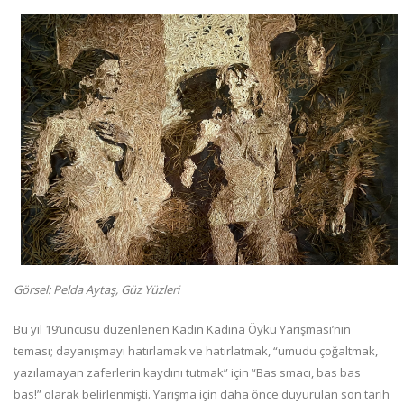
Görsel: Pelda Aytaş, Güz Yüzleri
Bu yıl 19’uncusu düzenlenen Kadın Kadına Öykü Yarışması’nın
teması; dayanışmayı hatırlamak ve hatırlatmak, “umudu çoğaltmak,
yazılamayan zaferlerin kaydını tutmak” için “Bas smacı, bas bas
bas!” olarak belirlenmişti. Yarışma için daha önce duyurulan son tarih