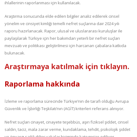
ihlallerinin raporlanması için kullanılacak.
Araştırma sonucunda elde edilen bilgiler analiz edilerek cinsel
yönelim ve cinsiyet kimliği temelli nefret suçlarına dair 2024 yılı
raporu hazırlanacak. Rapor, ulusal ve uluslararası kuruluşlar ile
paylaşılarak Türkiye için her bakımdan yeterli bir nefret suçları
mevzuatı ve politikası geliştirilmesi için harcanan çabalara katkıda
bulunacak.
Araştırmaya katılmak için tıklayın.
Raporlama hakkında
İzleme ve raporlama sürecinde Türkiye’nin de tarafı olduğu Avrupa
Güvenlik ve İşbirliği Teşkilatı’nın (AGİT) kriterleri referans alınıyor.
Nefret suçları cinayet, cinayete teşebbüs, aşırı fiziksel şiddet, cinsel
saldırı, taciz, mala zarar verme, kundaklama, tehdit, psikolojik şiddet
ve önyargı saikli diğer vakalar biçiminde kategorize ediliyor.