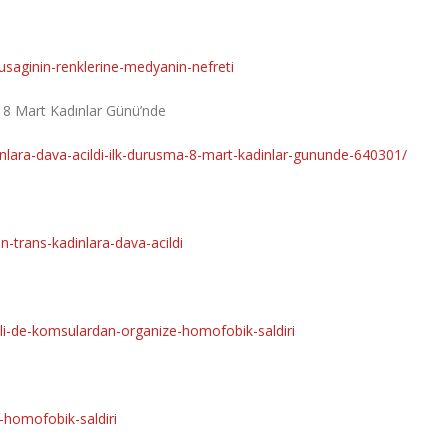
usaginin-renklerine-medyanin-nefreti
a 8 Mart Kadınlar Günü’nde
inlara-dava-acildi-ilk-durusma-8-mart-kadinlar-gununde-640301/
n-trans-kadinlara-dava-acildi
sli-de-komsulardan-organize-homofobik-saldiri
-homofobik-saldiri