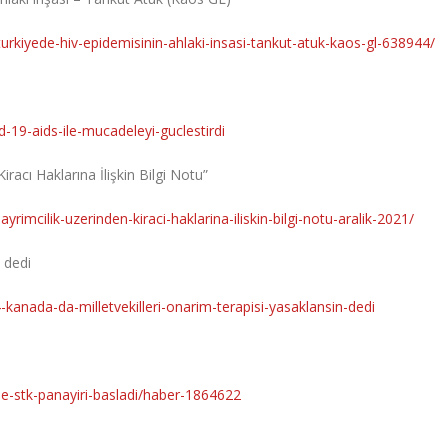
turkiyede-hiv-epidemisinin-ahlaki-insasi-tankut-atuk-kaos-gl-638944/
d-19-aids-ile-mucadeleyi-guclestirdi
racı Haklarına İlişkin Bilgi Notu”
rimcilik-uzerinden-kiraci-haklarina-iliskin-bilgi-notu-aralik-2021/
” dedi
-kanada-da-milletvekilleri-onarim-terapisi-yasaklansin-dedi
-stk-panayiri-basladi/haber-1864622