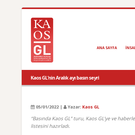
ANA SAYFA
INSA
Kaos GL’nin Aralık ayı basın seyri
05/01/2022 |
Yazar:
Kaos GL
“Basında Kaos GL” turu, Kaos GL’ye ve haberle
listesini hazırladı.