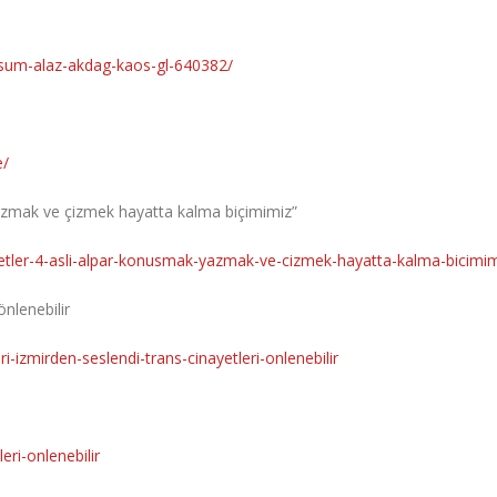
)
nusum-alaz-akdag-kaos-gl-640382/
e/
yazmak ve çizmek hayatta kalma biçimimiz”
etler-4-asli-alpar-konusmak-yazmak-ve-cizmek-hayatta-kalma-bicimim
önlenebilir
-izmirden-seslendi-trans-cinayetleri-onlenebilir
eri-onlenebilir