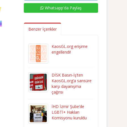
Whatsapp'da Paylaş
Benzer İçerikler
KaosGL.org erişime
engellendi!
DİSK Basın-İş’ten
KaosGL.org’a sansüre
karşı dayanışma
çağrısı
İHD İzmir Şube’de
LGBTİ+ Hakları
Komisyonu kuruldu