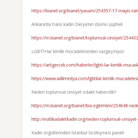
https://bianet.org/bianet/yasam/254357-17-mayis-tan-
Ankara’da trans kadın Derya’nın ölümü şüpheli
https://m.bianet.org/bianet/toplumsal-cinsiyet/25443
LGBTİ+lar kimlik mücadelesinden vazgeçmiyor
https://artigercek.com/haberler/lgbti-lar-kimlik-muc
https://www.adilmedya.com/lgbtilar-kimlik-mucadele
Neden toplumsal cinsiyet odaklı habercilik?
https://m.bianet.org/bianet/bia-egitimleri/254648-nede
http://esitlikadaletkadin.org/neden-toplumsal-cinsiyet-
Kadın örgütlerinden İstanbul Sözleşmesi paneli