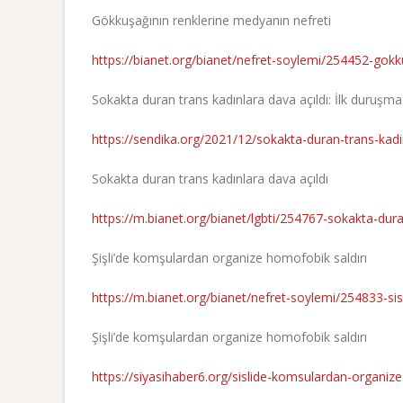
Gökkuşağının renklerine medyanın nefreti
https://bianet.org/bianet/nefret-soylemi/254452-gokk
Sokakta duran trans kadınlara dava açıldı: İlk duruşm
https://sendika.org/2021/12/sokakta-duran-trans-kad
Sokakta duran trans kadınlara dava açıldı
https://m.bianet.org/bianet/lgbti/254767-sokakta-dura
Şişli’de komşulardan organize homofobik saldırı
https://m.bianet.org/bianet/nefret-soylemi/254833-si
Şişli’de komşulardan organize homofobik saldırı
https://siyasihaber6.org/sislide-komsulardan-organize