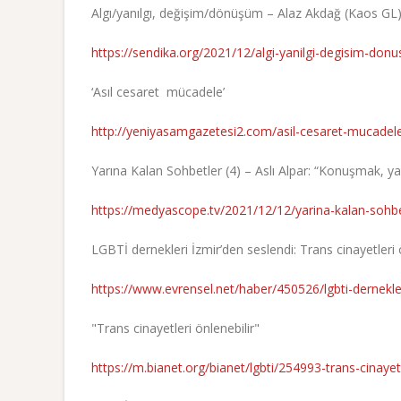
Algı/yanılgı, değişim/dönüşüm – Alaz Akdağ (Kaos GL
https://sendika.org/2021/12/algi-yanilgi-degisim-do
‘Asıl cesaret mücadele’
http://yeniyasamgazetesi2.com/asil-cesaret-mucadel
Yarına Kalan Sohbetler (4) – Aslı Alpar: “Konuşmak, 
https://medyascope.tv/2021/12/12/yarina-kalan-sohb
LGBTİ dernekleri İzmir’den seslendi: Trans cinayetleri 
https://www.evrensel.net/haber/450526/lgbti-dernekleri
"Trans cinayetleri önlenebilir"
https://m.bianet.org/bianet/lgbti/254993-trans-cinayetl