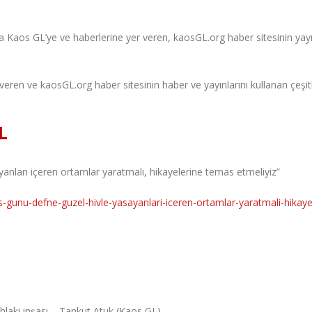
a Kaos GL’ye ve haberlerine yer veren, kaosGL.org haber sitesinin yayı
 veren ve kaosGL.org haber sitesinin haber ve yayınlarını kullanan çeşi
L
anları içeren ortamlar yaratmalı, hikayelerine temas etmeliyiz”
-gunu-defne-guzel-hivle-yasayanlari-iceren-ortamlar-yaratmali-hikaye
ahlaki inşası – Tankut Atuk (Kaos GL)