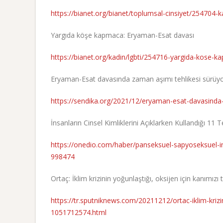
https://bianet.org/bianet/toplumsal-cinsiyet/254704-k
Yargıda köşe kapmaca: Eryaman-Esat davası
https://bianet.org/kadin/lgbti/254716-yargida-kose-
Eryaman-Esat davasında zaman aşımı tehlikesi sürüy
https://sendika.org/2021/12/eryaman-esat-davasinda
İnsanların Cinsel Kimliklerini Açıklarken Kullandığı 11 
https://onedio.com/haber/panseksuel-sapyoseksuel-inter
998474
Ortaç: İklim krizinin yoğunlaştığı, oksijen için kanımızı
https://tr.sputniknews.com/20211212/ortac-iklim-krizin
1051712574.html