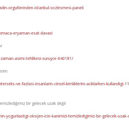
adin-orgutlerinden-istanbul-sozlesmesi-paneli
kapmaca-eryaman-esat-davasi
or
-zaman-asimi-tehlikesi-suruyor-640181/
Terim
seks-ve-fazlasi-insanlarin-cinsel-kimliklerini-aciklarken-kullandigi-1
 temizlediğimiz bir gelecek uzak değil
in-yogunlastigi-oksijen-icin-kanimizi-temizledigimiz-bir-gelecek-uzak-d