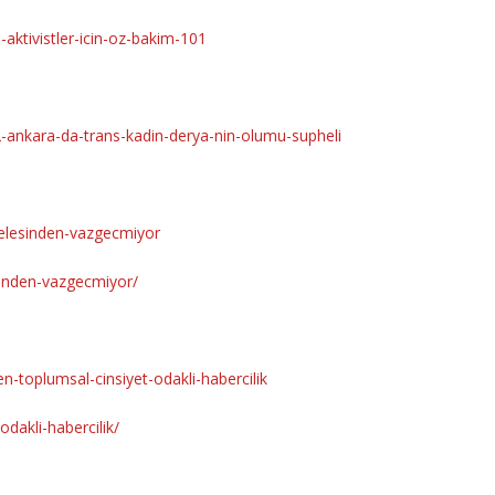
aktivistler-icin-oz-bakim-101
2-ankara-da-trans-kadin-derya-nin-olumu-supheli
adelesinden-vazgecmiyor
sinden-vazgecmiyor/
n-toplumsal-cinsiyet-odakli-habercilik
odakli-habercilik/