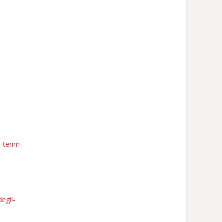
1-terim-
egil-