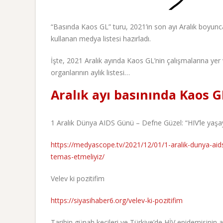
“Basında Kaos GL” turu, 2021’in son ayı Aralık boyunc
kullanan medya listesi hazırladı.
İşte, 2021 Aralık ayında Kaos GL’nin çalışmalarına yer
organlarının aylık listesi…
Aralık ayı basınında Kaos G
1 Aralık Dünya AIDS Günü – Defne Güzel: “HIV’le yaşay
https://medyascope.tv/2021/12/01/1-aralik-dunya-aids
temas-etmeliyiz/
Velev ki pozitifim
https://siyasihaber6.org/velev-ki-pozitifim
Tarihin günah keçileri ve Türkiye’de HİV epidemisinin 