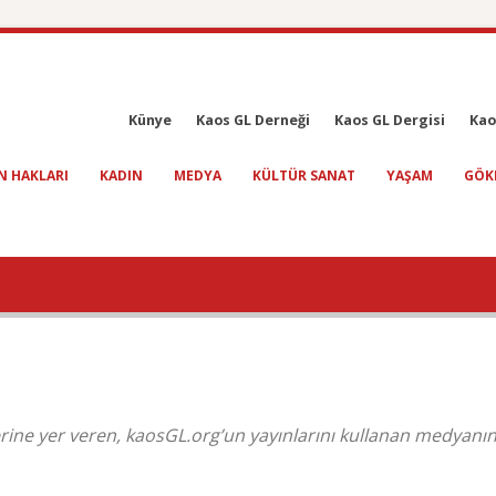
Künye
Kaos GL Derneği
Kaos GL Dergisi
Kao
N HAKLARI
KADIN
MEDYA
KÜLTÜR SANAT
YAŞAM
GÖK
rine yer veren, kaosGL.org’un yayınlarını kullanan medyanın