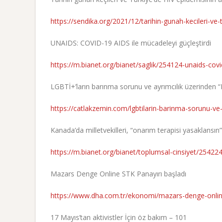
https://sendika.org/2021/12/tarihin-gunah-kecileri-ve-
UNAIDS: COVID-19 AIDS ile mücadeleyi güçleştirdi
https://m.bianet.org/bianet/saglik/254124-unaids-covi
LGBTİ+’ların barınma sorunu ve ayrımcılık üzerinden “Ki
https://catlakzemin.com/lgbtilarin-barinma-sorunu-ve-ay
Kanada’da milletvekilleri, “onarım terapisi yasaklansın
https://m.bianet.org/bianet/toplumsal-cinsiyet/254224
Mazars Denge Online STK Panayırı başladı
https://www.dha.com.tr/ekonomi/mazars-denge-online
17 Mayıs’tan aktivistler İçin öz bakım – 101